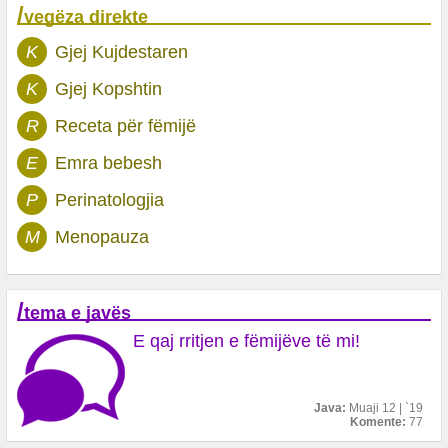
/
vegëza direkte
K
Gjej Kujdestaren
K
Gjej Kopshtin
R
Receta për fëmijë
E
Emra bebesh
P
Perinatologjia
M
Menopauza
/
tema e javës
E qaj rritjen e fëmijëve të mi!
Java:
Muaji 12 | `19
Komente:
77