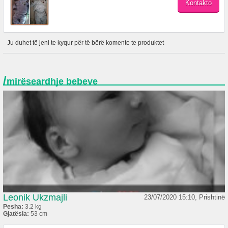
Ju duhet të jeni te kyqur për të bërë komente te produktet
/
mirëseardhje bebeve
Leonik Ukzmajli
23/07/2020 15:10, Prishtinë
Pesha:
3.2 kg
Gjatësia:
53 cm