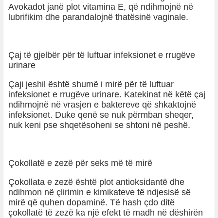
Avokadot janë plot vitamina E, që ndihmojnë në
lubrifikim dhe parandalojnë thatësinë vaginale.
Çaj të gjelbër për të luftuar infeksionet e rrugëve
urinare
Çaji jeshil është shumë i mirë për të luftuar
infeksionet e rrugëve urinare. Katekinat në këtë çaj
ndihmojnë në vrasjen e baktereve që shkaktojnë
infeksionet. Duke qenë se nuk përmban sheqer,
nuk keni pse shqetësoheni se shtoni në peshë.
Çokollatë e zezë për seks më të mirë
Çokollata e zezë është plot antioksidantë dhe
ndihmon në çlirimin e kimikateve të ndjesisë së
mirë që quhen dopaminë. Të hash çdo ditë
çokollatë të zezë ka një efekt të madh në dëshirën