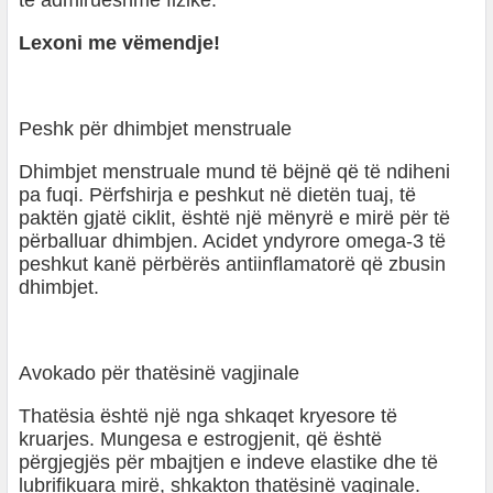
të admirueshme fizike.
Lexoni me vëmendje!
Peshk për dhimbjet menstruale
Dhimbjet menstruale mund të bëjnë që të ndiheni
pa fuqi. Përfshirja e peshkut në dietën tuaj, të
paktën gjatë ciklit, është një mënyrë e mirë për të
përballuar dhimbjen. Acidet yndyrore omega-3 të
peshkut kanë përbërës antiinflamatorë që zbusin
dhimbjet.
Avokado për thatësinë vagjinale
Thatësia është një nga shkaqet kryesore të
kruarjes. Mungesa e estrogjenit, që është
përgjegjës për mbajtjen e indeve elastike dhe të
lubrifikuara mirë, shkakton thatësinë vaginale.