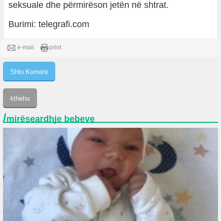
seksuale dhe përmirëson jetën në shtrat.
Burimi: telegrafi.com
e-mail
print
/
mirëseardhje bebeve