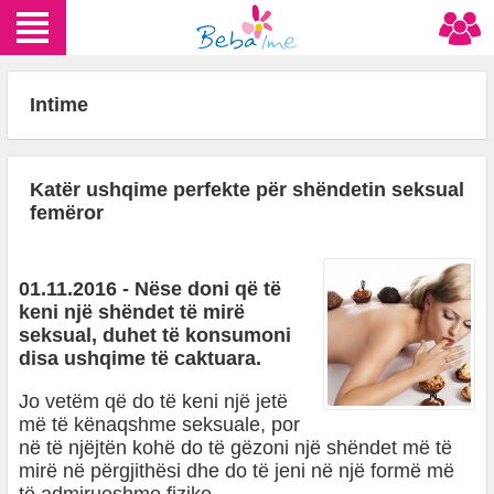
Intime
Katër ushqime perfekte për shëndetin seksual
femëror
01.11.2016 - Nëse doni që të
keni një shëndet të mirë
seksual, duhet të konsumoni
disa ushqime të caktuara.
Jo vetëm që do të keni një jetë
më të kënaqshme seksuale, por
në të njëjtën kohë do të gëzoni një shëndet më të
mirë në përgjithësi dhe do të jeni në një formë më