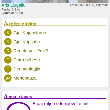
Aris Llugaliu
12/04/2020 00:20, Prishtinë
Pesha:
3.8 kg
Gjatësia:
53 cm
/
vegëza direkte
K
Gjej Kujdestaren
K
Gjej Kopshtin
R
Receta për fëmijë
E
Emra bebesh
P
Perinatologjia
M
Menopauza
/
tema e javës
E qaj rritjen e fëmijëve të mi!