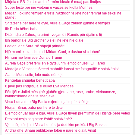
Mirjeta e BB: Ja si e arrita formën ideale 6 muaj pas lindjes
Super festë për një vjetorin e vajzës së Fjolla Morinës
Megan Fox lind fëmijën e tretë, vazhdon të jetë ndër femrat më seksi në
planet
Shtatzënë për herë të dytë, Aurela Gaçe zbulon gjininë e fëmijës
Ilir Deda bëhet baba
Ditëlindja e Zahos, ja urimi i veçantë i Ramës për djalin e tij
Ish banorja e Big Brother 6 sjell në jetë një djalë
Ledioni dhe Sara, së shpejti prindër!
Një mami e lezetshme si Miriam Cani, e dashur si çdoherë
Njihuni me fëmijët e Donald Trump
Aurela Gaçe pret fëmijën e dytë, urimi emocionues i Eli Farës
Modelja e Victoria’s Secret mahnitë fansat me fotografitë e shtatzënisë
Alanis Morissette, foto nudo nën ujë
Këngëtari shqiptar bëhet baba
6 javë pas lindjes, ja si duket Eva Mendes
Fëmijët e Joliet mësojnë gjuhën gjermane, ruse, arabe, vietnameze,
kamboxhiane dhe të shenjave
Vesa Luma dhe Big Basta nxjerrin djalin për shëtitje
Florjan Binaj, baba për herë të dytë
E emocionuar nga e bija, Aurela Gaçe thyen premtimin që i kishte bërë vetes
Prezantuesja shqiptare është shtatzënë?
Vjen në jetë djali i Vesa Lumës, ja dedikim prekës i Big Bastës
Andrra dhe Sinani publikojnë foton e parë të djalit, Ansit