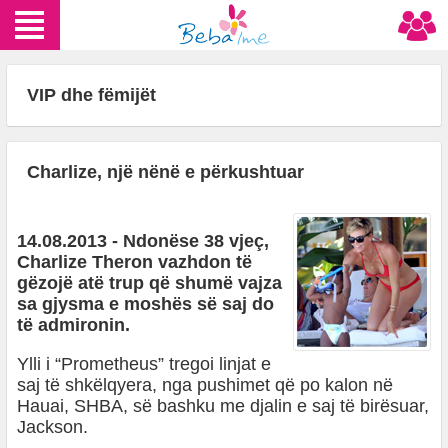
VIP dhe fëmijët
Charlize, një nënë e përkushtuar
14.08.2013 - Ndonëse 38 vjeç,
Charlize Theron vazhdon të
gëzojë atë trup që shumë vajza
sa gjysma e moshës së saj do
të admironin.
Ylli i “Prometheus” tregoi linjat e
saj të shkëlqyera, nga pushimet që po kalon në
Hauai, SHBA, së bashku me djalin e saj të birësuar,
Jackson.