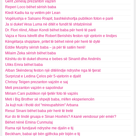
Gent Zenelaj prezanton vajzën
Reperi Loco bëhet sërish baba
Kledi Kadiu ka sy vetëm për Lean
Vogëlushja e Salsano Rrapit, bashkëshortja publikon foton e parë
Ja si duket Vesa Luma në ditët e fundit të shtatzënisë
Dr. Flori rilind, Alban Kondi bëhet baba për herë të parë
Vajza e Nora Istrefit dhe Robert Berishës feston një vjetorin e lindjes
Këngëtarja shqiptare, pritet të bëhet nënë për herë të dytë
Eddie Murphy sërish baba – ja për të satën herë!
Milaim Zeka sërish bëhet baba
Kështu do të duket dhoma e bebes së Sinanit dhe Andrrës
Uliks Emra bëhet baba
Alban Skënderaj feston një ditëlindje ndryshe nga të tjerat
Surprizat e Ledina Çelos për 5-vjetorin e djalit
Chrissy Teigen prezanton vajzën e saj
Meti prezanton vajzën e sapolindur
Miriam Cani publikon një tjetër foto të vajzës
Meti i Big Brother së shpejti baba, rrëfen eksperiencën
Ja kujt nuk i thotë dot "mireupafshim" Arbana
Resul Sinani bëhet baba për herë të tretë
Kur do të lindë gruaja e Sinan Hoxhës? A kanë vendosur për emër?
Bëhet nënë Emina Cunmulaj
Rama një fundjavë ndryshe me djalin e tij
Beckham, babai që bën gjithcka për bijën e tij