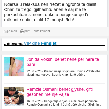
Ndërsa u relaksua nën rrezet e ngrohta të diellit,
Charlize tregoi gjithashtu anën e saj më të
përkushtuar si nënë, duke u përpjekur që t’i
mësonte notin, djalit 17 muajsh./tch/
e-mail
print
shto koment
VIP dhe
Fëmijët
... të tjera nga
Jonida Vokshi bëhet nënë për herë të
parë
22.06.2020 - Prezantuesja shqiptare, Jonida Vokshi dhe
aktori nga Kosova, Besnik Krapi, janë bërë...
Remzie Osmani bëhet gjyshe, çifti
gëzohen me një vajzë
16.03.2020 - Këngëtarja e njohur e muzikës popullore
Remzie Osmani, së fundmi është bërë gjyshe. Gëzimin...