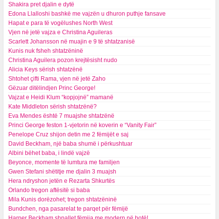
Shakira pret djalin e dytë
Edona Llalloshi bashkë me vajzën u dhuron puthje fansave
Hapat e para të vogëlushes North West
Vjen në jetë vajza e Christina Aguileras
Scarlett Johansson në muajin e 9 të shtatzanisë
Kunis nuk fsheh shtatzëninë
Christina Aguilera pozon krejtësisht nudo
Alicia Keys sërish shtatzënë
Shtohet çifti Rama, vjen në jetë Zaho
Gëzuar ditëlindjen Princ George!
Vajzat e Heidi Klum “kopjojnë” mamanë
Kate Middleton sërish shtatzënë?
Eva Mendes është 7 muajshe shtatzënë
Princi George feston 1-vjetorin në koverin e “Vanity Fair”
Penelope Cruz shijon detin me 2 fëmijët e saj
David Beckham, një baba shumë i përkushtuar
Albini bëhet baba, i lindë vajzë
Beyonce, momente të lumtura me familjen
Gwen Stefani shëtitje me djalin 3 muajsh
Hera ndryshon jetën e Rezarta Shkurtës
Orlando tregon aftësitë si baba
Mila Kunis dorëzohet; tregon shtatzëninë
Bundchen, nga pasarelat te parqet për fëmijë
Harper Beckham shpallet fëmija me modern në botë!