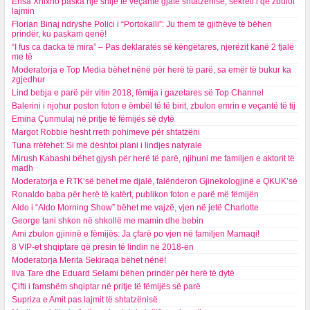
Erisa Xhixho paska një shije të veçantë gjatë shtatzënisë, sekreti i që zbuloi
lajmin
Florian Binaj ndryshe Polici i “Portokalli”: Ju them të gjithëve të bëhen
prindër, ku paskam qenë!
“I fus ca dacka të mira” – Pas deklaratës së këngëtares, njerëzit kanë 2 fjalë
me të
Moderatorja e Top Media bëhet nënë për herë të parë, sa emër të bukur ka
zgjedhur
Lind bebja e parë për vitin 2018, fëmija i gazetares së Top Channel
Balerini i njohur poston foton e ëmbël të të birit, zbulon emrin e veçantë të tij
Emina Çunmulaj në pritje të fëmijës së dytë
Margot Robbie hesht rreth pohimeve për shtatzëni
Tuna rrëfehet: Si më dështoi plani i lindjes natyrale
Mirush Kabashi bëhet gjysh për herë të parë, njihuni me familjen e aktorit të
madh
Moderatorja e RTK’së bëhet me djalë, falënderon Gjinekologjinë e QKUK’së
Ronaldo baba për herë të katërt, publikon foton e parë më fëmijën
Aldo i “Aldo Morning Show” bëhet me vajzë, vjen në jetë Charlotte
George tani shkon në shkollë me mamin dhe bebin
Ami zbulon gjininë e fëmijës: Ja çfarë po vjen në familjen Mamaqi!
8 VIP-et shqiptare që presin të lindin në 2018-ën
Moderatorja Merita Sekiraqa bëhet nënë!
Ilva Tare dhe Eduard Selami bëhen prindër për herë të dytë
Çifti i famshëm shqiptar në pritje të fëmijës së parë
Supriza e Amit pas lajmit të shtatzënisë