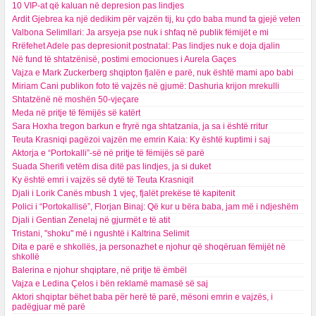
10 VIP-at që kaluan në depresion pas lindjes
Ardit Gjebrea ka një dedikim për vajzën tij, ku çdo baba mund ta gjejë veten
Valbona Selimllari: Ja arsyeja pse nuk i shfaq në publik fëmijët e mi
Rrëfehet Adele pas depresionit postnatal: Pas lindjes nuk e doja djalin
Në fund të shtatzënisë, postimi emocionues i Aurela Gaçes
Vajza e Mark Zuckerberg shqipton fjalën e parë, nuk është mami apo babi
Miriam Cani publikon foto të vajzës në gjumë: Dashuria krijon mrekulli
Shtatzënë në moshën 50-vjeçare
Meda në pritje të fëmijës së katërt
Sara Hoxha tregon barkun e fryrë nga shtatzania, ja sa i është rritur
Teuta Krasniqi pagëzoi vajzën me emrin Kaia: Ky është kuptimi i saj
Aktorja e “Portokalli”-së në pritje të fëmijës së parë
Suada Sherifi vetëm disa ditë pas lindjes, ja si duket
Ky është emri i vajzës së dytë të Teuta Krasniqit
Djali i Lorik Canës mbush 1 vjeç, fjalët prekëse të kapitenit
Polici i “Portokallisë”, Florjan Binaj: Që kur u bëra baba, jam më i ndjeshëm
Djali i Gentian Zenelaj në gjurmët e të atit
Tristani, "shoku" më i ngushtë i Kaltrina Selimit
Dita e parë e shkollës, ja personazhet e njohur që shoqëruan fëmijët në
shkollë
Balerina e njohur shqiptare, në pritje të ëmbël
Vajza e Ledina Çelos i bën reklamë mamasë së saj
Aktori shqiptar bëhet baba për herë të parë, mësoni emrin e vajzës, i
padëgjuar më parë