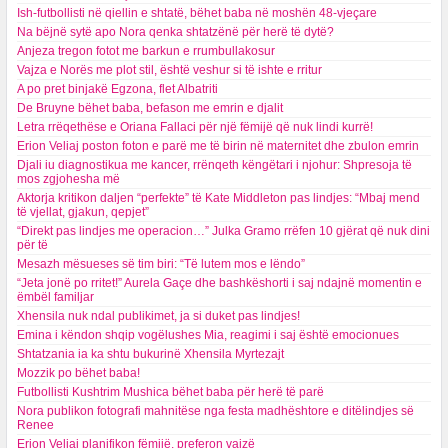
Ish-futbollisti në qiellin e shtatë, bëhet baba në moshën 48-vjeçare
Na bëjnë sytë apo Nora qenka shtatzënë për herë të dytë?
Anjeza tregon fotot me barkun e rrumbullakosur
Vajza e Norës me plot stil, është veshur si të ishte e rritur
A po pret binjakë Egzona, flet Albatriti
De Bruyne bëhet baba, befason me emrin e djalit
Letra rrëqethëse e Oriana Fallaci për një fëmijë që nuk lindi kurrë!
Erion Veliaj poston foton e parë me të birin në maternitet dhe zbulon emrin
Djali iu diagnostikua me kancer, rrënqeth këngëtari i njohur: Shpresoja të
mos zgjohesha më
Aktorja kritikon daljen “perfekte” të Kate Middleton pas lindjes: “Mbaj mend
të vjellat, gjakun, qepjet”
“Direkt pas lindjes me operacion…” Julka Gramo rrëfen 10 gjërat që nuk dini
për të
Mesazh mësueses së tim biri: “Të lutem mos e lëndo”
“Jeta jonë po rritet!” Aurela Gaçe dhe bashkëshorti i saj ndajnë momentin e
ëmbël familjar
Xhensila nuk ndal publikimet, ja si duket pas lindjes!
Emina i këndon shqip vogëlushes Mia, reagimi i saj është emocionues
Shtatzania ia ka shtu bukurinë Xhensila Myrtezajt
Mozzik po bëhet baba!
Futbollisti Kushtrim Mushica bëhet baba për herë të parë
Nora publikon fotografi mahnitëse nga festa madhështore e ditëlindjes së
Renee
Erion Veliaj planifikon fëmijë, preferon vajzë