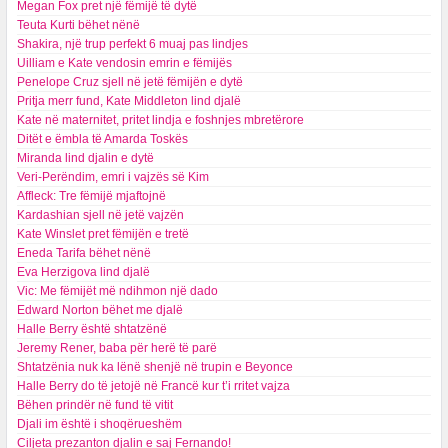
Megan Fox pret një fëmijë të dytë
Teuta Kurti bëhet nënë
Shakira, një trup perfekt 6 muaj pas lindjes
Uilliam e Kate vendosin emrin e fëmijës
Penelope Cruz sjell në jetë fëmijën e dytë
Pritja merr fund, Kate Middleton lind djalë
Kate në maternitet, pritet lindja e foshnjes mbretërore
Ditët e ëmbla të Amarda Toskës
Miranda lind djalin e dytë
Veri-Perëndim, emri i vajzës së Kim
Affleck: Tre fëmijë mjaftojnë
Kardashian sjell në jetë vajzën
Kate Winslet pret fëmijën e tretë
Eneda Tarifa bëhet nënë
Eva Herzigova lind djalë
Vic: Me fëmijët më ndihmon një dado
Edward Norton bëhet me djalë
Halle Berry është shtatzënë
Jeremy Rener, baba për herë të parë
Shtatzënia nuk ka lënë shenjë në trupin e Beyonce
Halle Berry do të jetojë në Francë kur t’i rritet vajza
Bëhen prindër në fund të vitit
Djali im është i shoqërueshëm
Ciljeta prezanton djalin e saj Fernando!