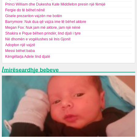
Princi William dhe Dukesha Kate Middleton presin një fëmijë
Fergie do të bëhet nënë
Gisele prezanton vajzën me botën
Barrymore: Nuk dua që vajza ime të bëhet aktore
Megan Fox: Nuk jam më aktore, jam një nënë
Shakira e Pique bëhen prindër, lind djali i tyre
Në dhomën e vogëlushes së Inis Gjonit
Adopton një vajzë
Messi bëhet baba
Këngëtarja Adele lind djalë
/
mirëseardhje bebeve