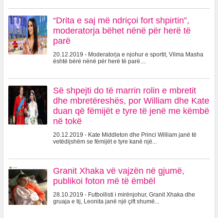
“Drita e saj më ndriçoi fort shpirtin”,
moderatorja bëhet nënë për herë të
parë
20.12.2019 - Moderatorja e njohur e sportit, Vilma Masha
është bërë nënë për herë të parë....
Së shpejti do të marrin rolin e mbretit
dhe mbretëreshës, por William dhe Kate
duan që fëmijët e tyre të jenë me këmbë
në tokë
20.12.2019 - Kate Middleton dhe Princi William janë të
vetëdijshëm se fëmijët e tyre kanë një...
Granit Xhaka vë vajzën në gjumë,
publikoi foton më të ëmbël
28.10.2019 - Futbollisti i mirënjohur, Granit Xhaka dhe
gruaja e tij, Leonita janë një çift shumë...