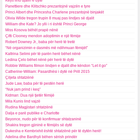
Keys lind djalin e dytë
Panettiere dhe Klitschko prezantojnë vajzën e tyre
Princi Albert dhe Princesha Charlene prezantojnë binjakët
Olivia Wilde tregon trupin 8 muaj pas lindjes së djalit
William dhe Kate? Jo ylli i ri është Princi George
Miss Kosova bëhët prapë nënë
Çifti Clooney mendon adoptimin e një fëmije
Robert Downey Jr., baba për herë të tretë
“Në organizimin e dasmës më ndihmuan fëmijët”
Kaltrina Selimi për të parën herë bëhet nënë
Ledina Çelo bëhet nënë për herë të dytë
Robbie Williams filmon lindjen e djalit dhe këndon “Let it go”
Catherine-William: Pasardhësi i dytë në Prill 2015
Çiljeta shtatzënë
Jude Law, baba për të pestën herë
“Nuk jam prind i keq”
Kidman: Dua një tjetër fëmijë
Mila Kunis lind vajzë
Rudina Magjistari shtatzënë
Dalja e parë publike e Charlotte
Beyonce, nudo për të konfirmuar shtatzaninë
Shakira tregon gjininë e fëmijës së dytë
Dukesha e Kembrixhit është shtatzënë për të dytën herë!
​Adelina dhe Bardhyli bëhen sërish prindër