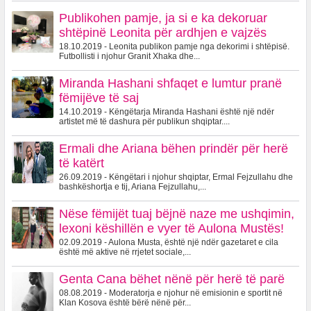
Publikohen pamje, ja si e ka dekoruar
shtëpinë Leonita për ardhjen e vajzës
18.10.2019 - Leonita publikon pamje nga dekorimi i shtëpisë.
Futbollisti i njohur Granit Xhaka dhe...
Miranda Hashani shfaqet e lumtur pranë
fëmijëve të saj
14.10.2019 - Këngëtarja Miranda Hashani është një ndër
artistet më të dashura për publikun shqiptar....
Ermali dhe Ariana bëhen prindër për herë
të katërt
26.09.2019 - Këngëtari i njohur shqiptar, Ermal Fejzullahu dhe
bashkëshortja e tij, Ariana Fejzullahu,...
Nëse fëmijët tuaj bëjnë naze me ushqimin,
lexoni këshillën e vyer të Aulona Mustës!
02.09.2019 - Aulona Musta, është një ndër gazetaret e cila
është më aktive në rrjetet sociale,...
Genta Cana bëhet nënë për herë të parë
08.08.2019 - Moderatorja e njohur në emisionin e sportit në
Klan Kosova është bërë nënë për...