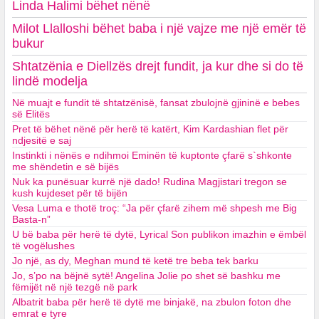
Linda Halimi bëhet nënë
Milot Llalloshi bëhet baba i një vajze me një emër të
bukur
Shtatzënia e Diellzës drejt fundit, ja kur dhe si do të
lindë modelja
Në muajt e fundit të shtatzënisë, fansat zbulojnë gjininë e bebes
së Elitës
Pret të bëhet nënë për herë të katërt, Kim Kardashian flet për
ndjesitë e saj
Instinkti i nënës e ndihmoi Eminën të kuptonte çfarë s`shkonte
me shëndetin e së bijës
Nuk ka punësuar kurrë një dado! Rudina Magjistari tregon se
kush kujdeset për të bijën
Vesa Luma e thotë troç: “Ja për çfarë zihem më shpesh me Big
Basta-n”
U bë baba për herë të dytë, Lyrical Son publikon imazhin e ëmbël
të vogëlushes
Jo një, as dy, Meghan mund të ketë tre beba tek barku
Jo, s’po na bëjnë sytë! Angelina Jolie po shet së bashku me
fëmijët në një tezgë në park
Albatrit baba për herë të dytë me binjakë, na zbulon foton dhe
emrat e tyre