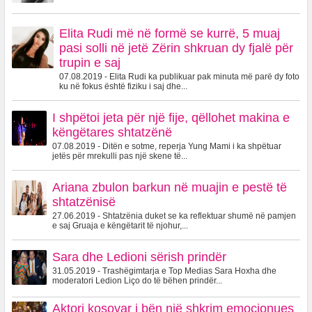
Elita Rudi më në formë se kurrë, 5 muaj
pasi solli në jetë Zërin shkruan dy fjalë për
trupin e saj
07.08.2019 - Elita Rudi ka publikuar pak minuta më parë dy foto
ku në fokus është fiziku i saj dhe...
I shpëtoi jeta për një fije, qëllohet makina e
këngëtares shtatzënë
07.08.2019 - Ditën e sotme, reperja Yung Mami i ka shpëtuar
jetës për mrekulli pas një skene të...
Ariana zbulon barkun në muajin e pestë të
shtatzënisë
27.06.2019 - Shtatzënia duket se ka reflektuar shumë në pamjen
e saj Gruaja e këngëtarit të njohur,...
Sara dhe Ledioni sërish prindër
31.05.2019 - Trashëgimtarja e Top Medias Sara Hoxha dhe
moderatori Ledion Liço do të bëhen prindër...
Aktori kosovar i bën një shkrim emocionues