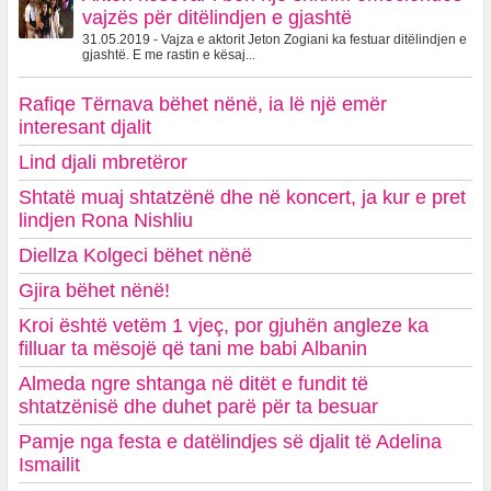
vajzës për ditëlindjen e gjashtë
31.05.2019 - Vajza e aktorit Jeton Zogiani ka festuar ditëlindjen e
gjashtë. E me rastin e kësaj...
Rafiqe Tërnava bëhet nënë, ia lë një emër
interesant djalit
Lind djali mbretëror
Shtatë muaj shtatzënë dhe në koncert, ja kur e pret
lindjen Rona Nishliu
Diellza Kolgeci bëhet nënë
Gjira bëhet nënë!
Kroi është vetëm 1 vjeç, por gjuhën angleze ka
filluar ta mësojë që tani me babi Albanin
Almeda ngre shtanga në ditët e fundit të
shtatzënisë dhe duhet parë për ta besuar
Pamje nga festa e datëlindjes së djalit të Adelina
Ismailit