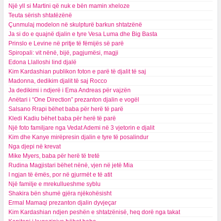
Një yll si Martini që nuk e bën mamin xheloze
Teuta sërish shtatëzënë
Çunmulaj modelon në skulpturë barkun shtatzënë
Ja si do e quajnë djalin e tyre Vesa Luma dhe Big Basta
Prinslo e Levine në pritje të fëmijës së parë
Spiropali: vit nënë, bijë, pagjumësi, magji
Edona Llalloshi lind djalë
Kim Kardashian publikon foton e parë të djalit të saj
Madonna, dedikim djalit të saj Rocco
Ja dedikimi i ndjerë i Ema Andreas për vajzën
Anëtari i “One Direction” prezanton djalin e vogël
Salsano Rrapi bëhet baba për herë të parë
Kledi Kadiu bëhet baba për herë të parë
Një foto familjare nga Vedat Ademi në 3 vjetorin e djalit
Kim dhe Kanye mirëpresin djalin e tyre të posalindur
Nga djepi në krevat
Mike Myers, baba për herë të tretë
Rudina Magjistari bëhet nënë, vjen në jetë Mia
I ngjan të ëmës, por në gjurmët e të atit
Një familje e mrekullueshme syblu
Shakira bën shumë gjëra njëkohësisht
Ermal Mamaqi prezanton djalin dyvjeçar
Kim Kardashian ndjen peshën e shtatzënisë, heq dorë nga takat