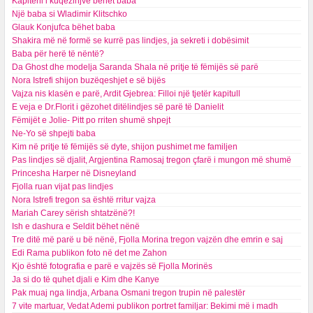
Kapiteni i kuqezinjve bëhet baba
Një baba si Wladimir Klitschko
Glauk Konjufca bëhet baba
Shakira më në formë se kurrë pas lindjes, ja sekreti i dobësimit
Baba për herë të nëntë?
Da Ghost dhe modelja Saranda Shala në pritje të fëmijës së parë
Nora Istrefi shijon buzëqeshjet e së bijës
Vajza nis klasën e parë, Ardit Gjebrea: Filloi një tjetër kapitull
E veja e Dr.Florit i gëzohet ditëlindjes së parë të Danielit
Fëmijët e Jolie- Pitt po rriten shumë shpejt
Ne-Yo së shpejti baba
Kim në pritje të fëmijës së dyte, shijon pushimet me familjen
Pas lindjes së djalit, Argjentina Ramosaj tregon çfarë i mungon më shumë
Princesha Harper në Disneyland
Fjolla ruan vijat pas lindjes
Nora Istrefi tregon sa është rritur vajza
Mariah Carey sërish shtatzënë?!
Ish e dashura e Seldit bëhet nënë
Tre ditë më parë u bë nënë, Fjolla Morina tregon vajzën dhe emrin e saj
Edi Rama publikon foto në det me Zahon
Kjo është fotografia e parë e vajzës së Fjolla Morinës
Ja si do të quhet djali e Kim dhe Kanye
Pak muaj nga lindja, Arbana Osmani tregon trupin në palestër
7 vite martuar, Vedat Ademi publikon portret familjar: Bekimi më i madh