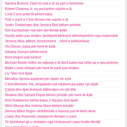
Sandra Bullock: Djali im nuk e di se jam e famshme
Robert Downey Jr. na prezanton vajzën e tij
Lorik Cana pritet të bëhet baba
Foto e parë e Chris Brown me vajzën e tij
Justin Timberlake dhe Jessica Biel bëhen prindër
Kim Kardashian nuk bën dot fëmijë tjetër
Humbi jetën pas lindjes, familjarët kërkojnë dëmshpërblim nga materniteti
Jessica Alba, aktore, biznesmene... nënë e përkushtuar
Vin Diesel, baba për herë të tretë
Arbana Osmani bëhet nënë
Nora tregon pak barkun
Michael Buble rrëfen se ndjenja e të bërit baba nuk ishte aq e gëzueshme
Blake Lively shfaqet për herë të parë pas lindjes
Liv Tyler lind djalë
Ministrja Gjosha kujdeset për djalin në zyrë
Cana-Monikës: Ne, shqiptarët nuk ndalemi pa patur një djalë
Çiljeta dhe djali festojnë ditëlindjen në një ditë
Shakira dhe Gerard Pique bëhen prindër për herë të dytë
Kimi Raikkonen bëhet baba, e fejuara lind djalë
Afrim Muçiqi dhe Halime Mani bëhën prindër
Sienna Miller tregon vështirësitë e hasura pas të bërit nënë
Lively dhe Reynolds mirëpresin fëmijën e parë
Të famshmet që u zhdukën nga Hollywood-i pasi lindën fëmijë