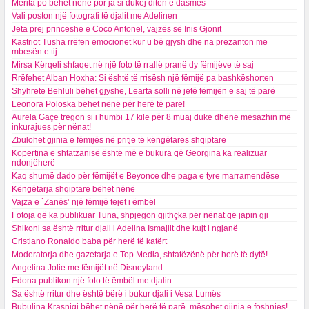
Merita po bëhet nënë por ja si dukej ditën e dasmës
Vali poston një fotografi të djalit me Adelinen
Jeta prej princeshe e Coco Antonel, vajzës së Inis Gjonit
Kastriot Tusha rrëfen emocionet kur u bë gjysh dhe na prezanton me
mbesën e tij
Mirsa Kërqeli shfaqet në një foto të rrallë pranë dy fëmijëve të saj
Rrëfehet Alban Hoxha: Si është të rrisësh një fëmijë pa bashkëshorten
Shyhrete Behluli bëhet gjyshe, Learta solli në jetë fëmijën e saj të parë
Leonora Poloska bëhet nënë për herë të parë!
Aurela Gaçe tregon si i humbi 17 kile për 8 muaj duke dhënë mesazhin më
inkurajues për nënat!
Zbulohet gjinia e fëmijës në pritje të këngëtares shqiptare
Kopertina e shtatzanisë është më e bukura që Georgina ka realizuar
ndonjëherë
Kaq shumë dado për fëmijët e Beyonce dhe paga e tyre marramendëse
Këngëtarja shqiptare bëhet nënë
Vajza e `Zanës’ një fëmijë tejet i ëmbël
Fotoja që ka publikuar Tuna, shpjegon gjithçka për nënat që japin gji
Shikoni sa është rritur djali i Adelina Ismajlit dhe kujt i ngjanë
Cristiano Ronaldo baba për herë të katërt
Moderatorja dhe gazetarja e Top Media, shtatëzënë për herë të dytë!
Angelina Jolie me fëmijët në Disneyland
Edona publikon një foto të ëmbël me djalin
Sa është rritur dhe është bërë i bukur djali i Vesa Lumës
Bubulina Krasniqi bëhet nënë për herë të parë, mësohet gjinia e foshnjes!