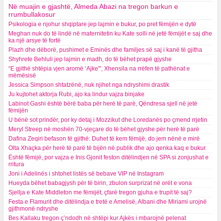
Në muajin e gjashtë, Almeda Abazi na tregon barkun e
rrumbullakosur
Psikologia e njohur shqiptare jep lajmin e bukur, po pret fëmijën e dytë
Meghan nuk do të lindë në maternitetin ku Kate solli në jetë fëmijët e saj dhe
ka një arsye të fortë
Plazh dhe dëborë, pushimet e Eminës dhe familjes së saj i kanë të gjitha
Shyhrete Behluli jep lajmin e madh, do të bëhet prapë gjyshe
“E gjithë shtëpia vjen aromë ‘Ajke'", Xhensila na rrëfen të pathënat e
mëmësisë
Jessica Simpson shtatzënë, nuk njihet nga ndryshimi drastik
Ju kujtohet aktorja Rubi, ajo ka lindur vajza binjake
Labinot Gashi është bërë baba për herë të parë, Qëndresa sjell në jetë
fëmijën
U bënë sot prindër, por ky detaj i Mozzikut dhe Loredanës po çmend rrjetin
Meryl Streep në moshën 70-vjeçare do të bëhet gjyshe për herë të parë
Dafina Zeqiri befason të gjithë: Duhet të kem fëmijë, do jem nënë e mirë
Olta Xhaçka për herë të parë të bijën në publik dhe ajo qenka kaq e bukur
Është fëmijë, por vajza e Inis Gjonit feston ditëlindjen në SPA si zonjushat e
rritura
Joni i Adelinës i shtohet listës së bebave VIP në Instagram
Hueyda bëhet babagjysh për të birin, zbulon surprizat në orët e vona
Sjellja e Kate Middleton me fëmijët, çfarë tregon gjuha e trupit të saj?
Festa e Flamurit dhe ditëlindja e tretë e Amelisë, Albani dhe Miriami urojnë
gjithmonë ndryshe
Bes Kallaku tregon ç’ndodh në shtëpi kur Ajkës i mbarojnë pelenat