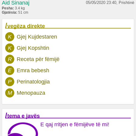
Aid Sinanaj
05/05/2020 23:40, Prishtinë
Pesha:
3.4 kg
Gjatësia:
51 cm
/
vegëza direkte
K
Gjej Kujdestaren
K
Gjej Kopshtin
R
Receta për fëmijë
E
Emra bebesh
P
Perinatologjia
M
Menopauza
/
tema e javës
E qaj rritjen e fëmijëve të mi!