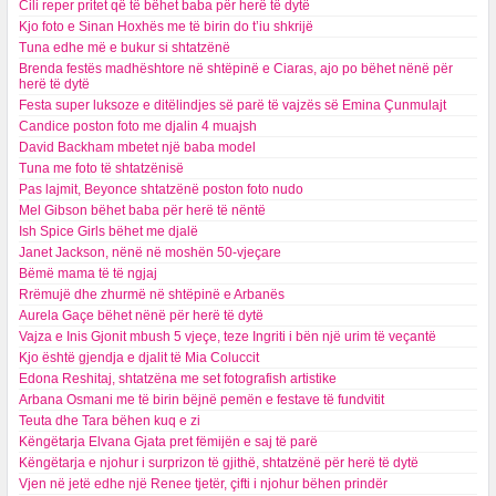
Cili reper pritet që të bëhet baba për herë të dytë
Kjo foto e Sinan Hoxhës me të birin do t’iu shkrijë
Tuna edhe më e bukur si shtatzënë
Brenda festës madhështore në shtëpinë e Ciaras, ajo po bëhet nënë për
herë të dytë
Festa super luksoze e ditëlindjes së parë të vajzës së Emina Çunmulajt
Candice poston foto me djalin 4 muajsh
David Backham mbetet një baba model
Tuna me foto të shtatzënisë
Pas lajmit, Beyonce shtatzënë poston foto nudo
Mel Gibson bëhet baba për herë të nëntë
Ish Spice Girls bëhet me djalë
Janet Jackson, nënë në moshën 50-vjeçare
Bëmë mama të të ngjaj
Rrëmujë dhe zhurmë në shtëpinë e Arbanës
Aurela Gaçe bëhet nënë për herë të dytë
Vajza e Inis Gjonit mbush 5 vjeçe, teze Ingriti i bën një urim të veçantë
Kjo është gjendja e djalit të Mia Coluccit
Edona Reshitaj, shtatzëna me set fotografish artistike
Arbana Osmani me të birin bëjnë pemën e festave të fundvitit
Teuta dhe Tara bëhen kuq e zi
Këngëtarja Elvana Gjata pret fëmijën e saj të parë
Këngëtarja e njohur i surprizon të gjithë, shtatzënë për herë të dytë
Vjen në jetë edhe një Renee tjetër, çifti i njohur bëhen prindër