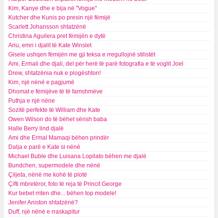
Kim, Kanye dhe e bija në "Vogue"
Kutcher dhe Kunis po presin një fëmijë
Scarlett Johansson shtatzënë
Christina Aguilera pret fëmijën e dytë
Ariu, emri i djalit të Kate Winslet
Gisele ushqen fëmijën me gji teksa e rregullojnë stilistët
Ami, Ermali dhe djali, del për herë të parë fotografia e të voglit Joel
Drew, shtatzënia nuk e plogështon!
Kim, një nënë e pagjumë
Dhomat e fëmijëve të të famshmëve
Puthja e një nëne
Sozitë perfekte të William dhe Kate
Owen Wilson do të bëhet sërish baba
Halle Berry lind djalë
Ami dhe Ermal Mamaqi bëhen prindër
Dalja e parë e Kate si nënë
Michael Buble dhe Luisana Lopilato bëhen me djalë
Bundchen, supermodele dhe nënë
Çiljeta, nënë me kohë të plotë
Çifti mbretëror, foto të reja të Princit George
Kur bebet rriten dhe... bëhen top modele!
Jenifer Aniston shtatzënë?
Duff, një nënë e rraskapitur