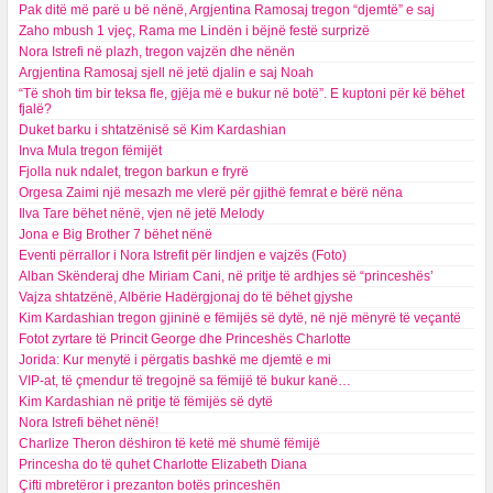
Pak ditë më parë u bë nënë, Argjentina Ramosaj tregon “djemtë” e saj
Zaho mbush 1 vjeç, Rama me Lindën i bëjnë festë surprizë
Nora Istrefi në plazh, tregon vajzën dhe nënën
Argjentina Ramosaj sjell në jetë djalin e saj Noah
“Të shoh tim bir teksa fle, gjëja më e bukur në botë”. E kuptoni për kë bëhet
fjalë?
Duket barku i shtatzënisë së Kim Kardashian
Inva Mula tregon fëmijët
Fjolla nuk ndalet, tregon barkun e fryrë
Orgesa Zaimi një mesazh me vlerë për gjithë femrat e bërë nëna
Ilva Tare bëhet nënë, vjen në jetë Melody
Jona e Big Brother 7 bëhet nënë
Eventi përrallor i Nora Istrefit për lindjen e vajzës (Foto)
Alban Skënderaj dhe Miriam Cani, në pritje të ardhjes së “princeshës’
Vajza shtatzënë, Albërie Hadërgjonaj do të bëhet gjyshe
Kim Kardashian tregon gjininë e fëmijës së dytë, në një mënyrë të veçantë
Fotot zyrtare të Princit George dhe Princeshës Charlotte
Jorida: Kur menytë i përgatis bashkë me djemtë e mi
VIP-at, të çmendur të tregojnë sa fëmijë të bukur kanë…
Kim Kardashian në pritje të fëmijës së dytë
Nora Istrefi bëhet nënë!
Charlize Theron dëshiron të ketë më shumë fëmijë
Princesha do të quhet Charlotte Elizabeth Diana
Çifti mbretëror i prezanton botës princeshën