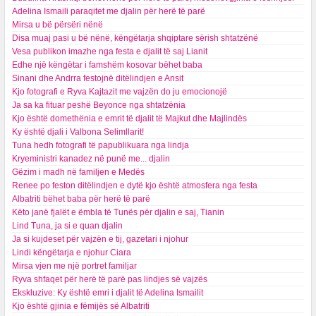
Adelina Ismaili paraqitet me djalin për herë të parë
Mirsa u bë përsëri nënë
Disa muaj pasi u bë nënë, këngëtarja shqiptare sërish shtatzënë
Vesa publikon imazhe nga festa e djalit të saj Lianit
Edhe një këngëtar i famshëm kosovar bëhet baba
Sinani dhe Andrra festojnë ditëlindjen e Ansit
Kjo fotografi e Ryva Kajtazit me vajzën do ju emocionojë
Ja sa ka fituar peshë Beyonce nga shtatzënia
Kjo është domethënia e emrit të djalit të Majkut dhe Majlindës
Ky është djali i Valbona Selimllarit!
Tuna hedh fotografi të papublikuara nga lindja
Kryeministri kanadez në punë me... djalin
Gëzim i madh në familjen e Medës
Renee po feston ditëlindjen e dytë kjo është atmosfera nga festa
Albatriti bëhet baba për herë të parë
Këto janë fjalët e ëmbla të Tunës për djalin e saj, Tianin
Lind Tuna, ja si e quan djalin
Ja si kujdeset për vajzën e tij, gazetari i njohur
Lindi këngëtarja e njohur Ciara
Mirsa vjen me një portret familjar
Ryva shfaqet për herë të parë pas lindjes së vajzës
Ekskluzive: Ky është emri i djalit të Adelina Ismailit
Kjo është gjinia e fëmijës së Albatriti