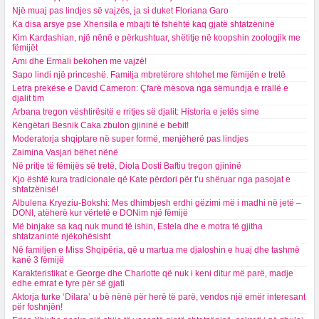
Një muaj pas lindjes së vajzës, ja si duket Floriana Garo
Ka disa arsye pse Xhensila e mbajti të fshehtë kaq gjatë shtatzëninë
Kim Kardashian, një nënë e përkushtuar, shëtitje në koopshin zoologjik me
fëmijët
Ami dhe Ermali bekohen me vajzë!
Sapo lindi një princeshë. Familja mbretërore shtohet me fëmijën e tretë
Letra prekëse e David Cameron: Çfarë mësova nga sëmundja e rrallë e
djalit tim
Arbana tregon vështirësitë e rritjes së djalit: Historia e jetës sime
Këngëtari Besnik Caka zbulon gjininë e bebit!
Moderatorja shqiptare në super formë, menjëherë pas lindjes
Zaimina Vasjari bëhet nënë
Në pritje të fëmijës së tretë, Diola Dosti Baftiu tregon gjininë
Kjo është kura tradicionale që Kate përdori për t’u shëruar nga pasojat e
shtatzënisë!
Albulena Kryeziu-Bokshi: Mes dhimbjesh erdhi gëzimi më i madhi në jetë –
DONI, atëherë kur vërtetë e DONim një fëmijë
Më binjake sa kaq nuk mund të ishin, Estela dhe e motra të gjitha
shtatzanintë njëkohësisht
Në familjen e Miss Shqipëria, që u martua me djaloshin e huaj dhe tashmë
kanë 3 fëmijë
Karakteristikat e George dhe Charlotte që nuk i keni ditur më parë, madje
edhe emrat e tyre për së gjati
Aktorja turke ‘Dilara’ u bë nënë për herë të parë, vendos një emër interesant
për foshnjën!