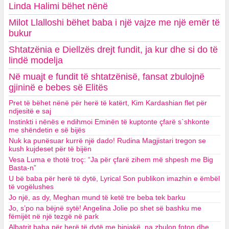
Linda Halimi bëhet nënë
Milot Llalloshi bëhet baba i një vajze me një emër të
bukur
Shtatzënia e Diellzës drejt fundit, ja kur dhe si do të
lindë modelja
Në muajt e fundit të shtatzënisë, fansat zbulojnë
gjininë e bebes së Elitës
Pret të bëhet nënë për herë të katërt, Kim Kardashian flet për
ndjesitë e saj
Instinkti i nënës e ndihmoi Eminën të kuptonte çfarë s`shkonte
me shëndetin e së bijës
Nuk ka punësuar kurrë një dado! Rudina Magjistari tregon se
kush kujdeset për të bijën
Vesa Luma e thotë troç: “Ja për çfarë zihem më shpesh me Big
Basta-n”
U bë baba për herë të dytë, Lyrical Son publikon imazhin e ëmbël
të vogëlushes
Jo një, as dy, Meghan mund të ketë tre beba tek barku
Jo, s’po na bëjnë sytë! Angelina Jolie po shet së bashku me
fëmijët në një tezgë në park
Albatrit baba për herë të dytë me binjakë, na zbulon foton dhe