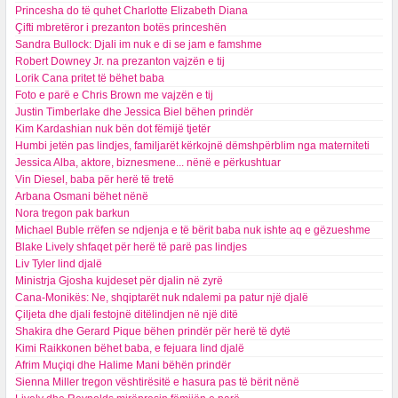
Princesha do të quhet Charlotte Elizabeth Diana
Çifti mbretëror i prezanton botës princeshën
Sandra Bullock: Djali im nuk e di se jam e famshme
Robert Downey Jr. na prezanton vajzën e tij
Lorik Cana pritet të bëhet baba
Foto e parë e Chris Brown me vajzën e tij
Justin Timberlake dhe Jessica Biel bëhen prindër
Kim Kardashian nuk bën dot fëmijë tjetër
Humbi jetën pas lindjes, familjarët kërkojnë dëmshpërblim nga materniteti
Jessica Alba, aktore, biznesmene... nënë e përkushtuar
Vin Diesel, baba për herë të tretë
Arbana Osmani bëhet nënë
Nora tregon pak barkun
Michael Buble rrëfen se ndjenja e të bërit baba nuk ishte aq e gëzueshme
Blake Lively shfaqet për herë të parë pas lindjes
Liv Tyler lind djalë
Ministrja Gjosha kujdeset për djalin në zyrë
Cana-Monikës: Ne, shqiptarët nuk ndalemi pa patur një djalë
Çiljeta dhe djali festojnë ditëlindjen në një ditë
Shakira dhe Gerard Pique bëhen prindër për herë të dytë
Kimi Raikkonen bëhet baba, e fejuara lind djalë
Afrim Muçiqi dhe Halime Mani bëhën prindër
Sienna Miller tregon vështirësitë e hasura pas të bërit nënë