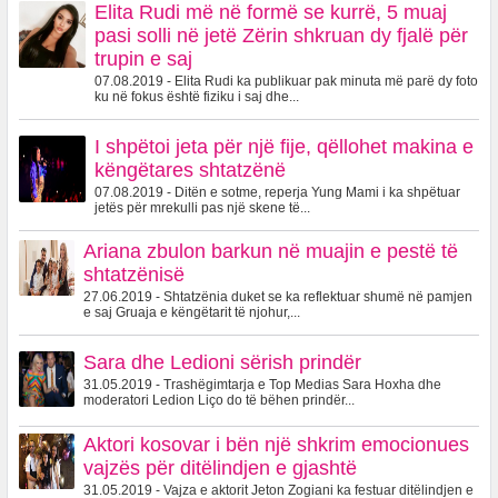
Elita Rudi më në formë se kurrë, 5 muaj
pasi solli në jetë Zërin shkruan dy fjalë për
trupin e saj
07.08.2019 - Elita Rudi ka publikuar pak minuta më parë dy foto
ku në fokus është fiziku i saj dhe...
I shpëtoi jeta për një fije, qëllohet makina e
këngëtares shtatzënë
07.08.2019 - Ditën e sotme, reperja Yung Mami i ka shpëtuar
jetës për mrekulli pas një skene të...
Ariana zbulon barkun në muajin e pestë të
shtatzënisë
27.06.2019 - Shtatzënia duket se ka reflektuar shumë në pamjen
e saj Gruaja e këngëtarit të njohur,...
Sara dhe Ledioni sërish prindër
31.05.2019 - Trashëgimtarja e Top Medias Sara Hoxha dhe
moderatori Ledion Liço do të bëhen prindër...
Aktori kosovar i bën një shkrim emocionues
vajzës për ditëlindjen e gjashtë
31.05.2019 - Vajza e aktorit Jeton Zogiani ka festuar ditëlindjen e