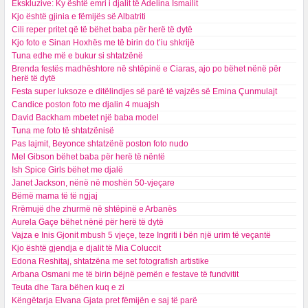
Ekskluzive: Ky është emri i djalit të Adelina Ismailit
Kjo është gjinia e fëmijës së Albatriti
Cili reper pritet që të bëhet baba për herë të dytë
Kjo foto e Sinan Hoxhës me të birin do t’iu shkrijë
Tuna edhe më e bukur si shtatzënë
Brenda festës madhështore në shtëpinë e Ciaras, ajo po bëhet nënë për
herë të dytë
Festa super luksoze e ditëlindjes së parë të vajzës së Emina Çunmulajt
Candice poston foto me djalin 4 muajsh
David Backham mbetet një baba model
Tuna me foto të shtatzënisë
Pas lajmit, Beyonce shtatzënë poston foto nudo
Mel Gibson bëhet baba për herë të nëntë
Ish Spice Girls bëhet me djalë
Janet Jackson, nënë në moshën 50-vjeçare
Bëmë mama të të ngjaj
Rrëmujë dhe zhurmë në shtëpinë e Arbanës
Aurela Gaçe bëhet nënë për herë të dytë
Vajza e Inis Gjonit mbush 5 vjeçe, teze Ingriti i bën një urim të veçantë
Kjo është gjendja e djalit të Mia Coluccit
Edona Reshitaj, shtatzëna me set fotografish artistike
Arbana Osmani me të birin bëjnë pemën e festave të fundvitit
Teuta dhe Tara bëhen kuq e zi
Këngëtarja Elvana Gjata pret fëmijën e saj të parë