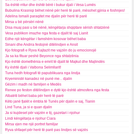
Sa është rritur dhe është bërë i bukur djali i Vesa Lumës
Bubulina Krasniqi bëhet nënë për herë të parë, mësohet gjinia e foshnjes!
Adelina Ismaili paraqitet me djalin për herë të parë
Mirsa u bë përsëri nënë
Disa muaj pasi u bë nënë, këngëtarja shqiptare sërish shtatzënë
Vesa publikon imazhe nga festa e djalit të saj Lianit
Edhe një këngëtar i famshëm kosovar bëhet baba
Sinani dhe Andrra festojnë ditëlindjen e Ansit
Kjo fotografi e Ryva Kajtazit me vajzën do ju emocionojë
Ja sa ka fituar peshë Beyonce nga shtatzënia
Kjo është domethënia e emrit të djalit të Majkut dhe Majlindës
Ky është djali i Valbona Selimllarit!
Tuna hedh fotografi të papublikuara nga lindja
Kryeministri kanadez në punë me... djalin
Gëzim i madh në familjen e Medës
Renee po feston ditëlindjen e dytë kjo është atmosfera nga festa
Albatriti bëhet baba për herë të parë
Këto janë fjalët e ëmbla të Tunës për djalin e saj, Tianin
Lind Tuna, ja si e quan djalin
Ja si kujdeset për vajzën e tij, gazetari i njohur
Lindi këngëtarja e njohur Ciara
Mirsa vjen me një portret familjar
Ryva shfaqet për herë të parë pas lindjes së vajzës