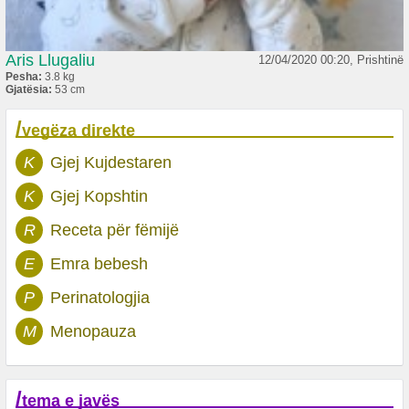
Aris Llugaliu
12/04/2020 00:20, Prishtinë
Pesha:
3.8 kg
Gjatësia:
53 cm
/
vegëza direkte
K
Gjej Kujdestaren
K
Gjej Kopshtin
R
Receta për fëmijë
E
Emra bebesh
P
Perinatologjia
M
Menopauza
/
tema e javës