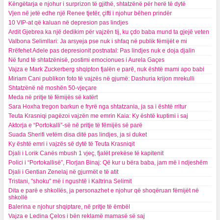
Këngëtarja e njohur i surprizon të gjithë, shtatzënë për herë të dytë
Vjen në jetë edhe një Renee tjetër, çifti i njohur bëhen prindër
10 VIP-at që kaluan në depresion pas lindjes
Ardit Gjebrea ka një dedikim për vajzën tij, ku çdo baba mund ta gjejë veten
Valbona Selimllari: Ja arsyeja pse nuk i shfaq në publik fëmijët e mi
Rrëfehet Adele pas depresionit postnatal: Pas lindjes nuk e doja djalin
Në fund të shtatzënisë, postimi emocionues i Aurela Gaçes
Vajza e Mark Zuckerberg shqipton fjalën e parë, nuk është mami apo babi
Miriam Cani publikon foto të vajzës në gjumë: Dashuria krijon mrekulli
Shtatzënë në moshën 50-vjeçare
Meda në pritje të fëmijës së katërt
Sara Hoxha tregon barkun e fryrë nga shtatzania, ja sa i është rritur
Teuta Krasniqi pagëzoi vajzën me emrin Kaia: Ky është kuptimi i saj
Aktorja e “Portokalli”-së në pritje të fëmijës së parë
Suada Sherifi vetëm disa ditë pas lindjes, ja si duket
Ky është emri i vajzës së dytë të Teuta Krasniqit
Djali i Lorik Canës mbush 1 vjeç, fjalët prekëse të kapitenit
Polici i “Portokallisë”, Florjan Binaj: Që kur u bëra baba, jam më i ndjeshëm
Djali i Gentian Zenelaj në gjurmët e të atit
Tristani, "shoku" më i ngushtë i Kaltrina Selimit
Dita e parë e shkollës, ja personazhet e njohur që shoqëruan fëmijët në
shkollë
Balerina e njohur shqiptare, në pritje të ëmbël
Vajza e Ledina Çelos i bën reklamë mamasë së saj