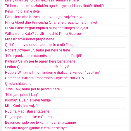
Lively dhe Reynolds mirëpresin fëmijën e parë
Të famshmet që u zhdukën nga Hollywood-i pasi lindën fëmijë
Keys lind djalin e dytë
Panettiere dhe Klitschko prezantojnë vajzën e tyre
Princi Albert dhe Princesha Charlene prezantojnë binjakët
Olivia Wilde tregon trupin 8 muaj pas lindjes së djalit
William dhe Kate? Jo ylli i ri është Princi George
Miss Kosova bëhët prapë nënë
Çifti Clooney mendon adoptimin e një fëmije
Robert Downey Jr., baba për herë të tretë
“Në organizimin e dasmës më ndihmuan fëmijët”
Kaltrina Selimi për të parën herë bëhet nënë
Ledina Çelo bëhet nënë për herë të dytë
Robbie Williams filmon lindjen e djalit dhe këndon “Let it go”
Catherine-William: Pasardhësi i dytë në Prill 2015
Çiljeta shtatzënë
Jude Law, baba për të pestën herë
“Nuk jam prind i keq”
Kidman: Dua një tjetër fëmijë
Mila Kunis lind vajzë
Rudina Magjistari shtatzënë
Dalja e parë publike e Charlotte
Beyonce, nudo për të konfirmuar shtatzaninë
Shakira tregon gjininë e fëmijës së dytë