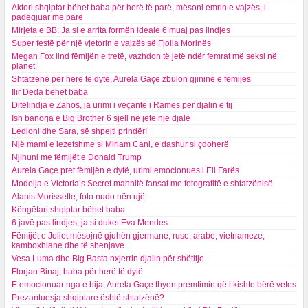
Aktori shqiptar bëhet baba për herë të parë, mësoni emrin e vajzës, i
padëgjuar më parë
Mirjeta e BB: Ja si e arrita formën ideale 6 muaj pas lindjes
Super festë për një vjetorin e vajzës së Fjolla Morinës
Megan Fox lind fëmijën e tretë, vazhdon të jetë ndër femrat më seksi në
planet
Shtatzënë për herë të dytë, Aurela Gaçe zbulon gjininë e fëmijës
Ilir Deda bëhet baba
Ditëlindja e Zahos, ja urimi i veçantë i Ramës për djalin e tij
Ish banorja e Big Brother 6 sjell në jetë një djalë
Ledioni dhe Sara, së shpejti prindër!
Një mami e lezetshme si Miriam Cani, e dashur si çdoherë
Njihuni me fëmijët e Donald Trump
Aurela Gaçe pret fëmijën e dytë, urimi emocionues i Eli Farës
Modelja e Victoria’s Secret mahnitë fansat me fotografitë e shtatzënisë
Alanis Morissette, foto nudo nën ujë
Këngëtari shqiptar bëhet baba
6 javë pas lindjes, ja si duket Eva Mendes
Fëmijët e Joliet mësojnë gjuhën gjermane, ruse, arabe, vietnameze,
kamboxhiane dhe të shenjave
Vesa Luma dhe Big Basta nxjerrin djalin për shëtitje
Florjan Binaj, baba për herë të dytë
E emocionuar nga e bija, Aurela Gaçe thyen premtimin që i kishte bërë vetes
Prezantuesja shqiptare është shtatzënë?