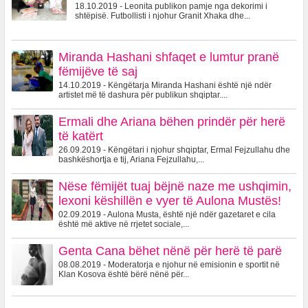
18.10.2019 - Leonita publikon pamje nga dekorimi i
shtëpisë. Futbollisti i njohur Granit Xhaka dhe...
Miranda Hashani shfaqet e lumtur pranë
fëmijëve të saj
14.10.2019 - Këngëtarja Miranda Hashani është një ndër
artistet më të dashura për publikun shqiptar....
Ermali dhe Ariana bëhen prindër për herë
të katërt
26.09.2019 - Këngëtari i njohur shqiptar, Ermal Fejzullahu dhe
bashkëshortja e tij, Ariana Fejzullahu,...
Nëse fëmijët tuaj bëjnë naze me ushqimin,
lexoni këshillën e vyer të Aulona Mustës!
02.09.2019 - Aulona Musta, është një ndër gazetaret e cila
është më aktive në rrjetet sociale,...
Genta Cana bëhet nënë për herë të parë
08.08.2019 - Moderatorja e njohur në emisionin e sportit në
Klan Kosova është bërë nënë për...