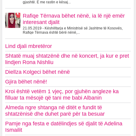
gjashtë. E me rastin e kësaj...
Rafiqe Tërnava bëhet nënë, ia lë një emër
interesant djalit
21.05.2019 - Këshilltarja e Ministrisë së Jashtme të Kosovës,
Rafiqe Tërnava është bërë nënë,...
Lind djali mbretëror
Shtatë muaj shtatzënë dhe në koncert, ja kur e pret
lindjen Rona Nishliu
Diellza Kolgeci bëhet nënë
Gjira bëhet nënë!
Kroi është vetëm 1 vjeç, por gjuhën angleze ka
filluar ta mësojë që tani me babi Albanin
Almeda ngre shtanga në ditët e fundit të
shtatzënisë dhe duhet parë për ta besuar
Pamje nga festa e datëlindjes së djalit të Adelina
Ismailit