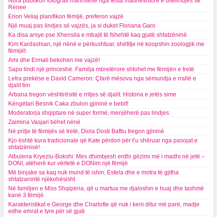
Nora publikon fotografi mahnitëse nga festa madhështore e ditëlindjes së
Renee
Erion Veliaj planifikon fëmijë, preferon vajzë
Një muaj pas lindjes së vajzës, ja si duket Floriana Garo
Ka disa arsye pse Xhensila e mbajti të fshehtë kaq gjatë shtatzëninë
Kim Kardashian, një nënë e përkushtuar, shëtitje në koopshin zoologjik me
fëmijët
Ami dhe Ermali bekohen me vajzë!
Sapo lindi një princeshë. Familja mbretërore shtohet me fëmijën e tretë
Letra prekëse e David Cameron: Çfarë mësova nga sëmundja e rrallë e
djalit tim
Arbana tregon vështirësitë e rritjes së djalit: Historia e jetës sime
Këngëtari Besnik Caka zbulon gjininë e bebit!
Moderatorja shqiptare në super formë, menjëherë pas lindjes
Zaimina Vasjari bëhet nënë
Në pritje të fëmijës së tretë, Diola Dosti Baftiu tregon gjininë
Kjo është kura tradicionale që Kate përdori për t’u shëruar nga pasojat e
shtatzënisë!
Albulena Kryeziu-Bokshi: Mes dhimbjesh erdhi gëzimi më i madhi në jetë –
DONI, atëherë kur vërtetë e DONim një fëmijë
Më binjake sa kaq nuk mund të ishin, Estela dhe e motra të gjitha
shtatzanintë njëkohësisht
Në familjen e Miss Shqipëria, që u martua me djaloshin e huaj dhe tashmë
kanë 3 fëmijë
Karakteristikat e George dhe Charlotte që nuk i keni ditur më parë, madje
edhe emrat e tyre për së gjati