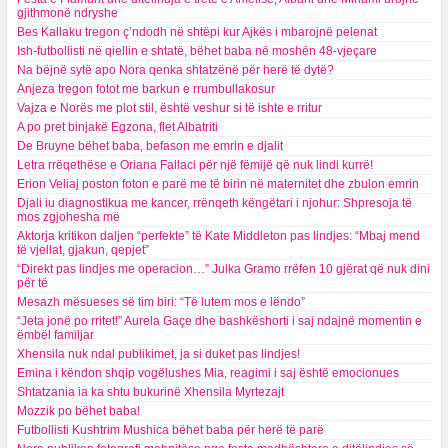
gjithmonë ndryshe
Bes Kallaku tregon ç’ndodh në shtëpi kur Ajkës i mbarojnë pelenat
Ish-futbollisti në qiellin e shtatë, bëhet baba në moshën 48-vjeçare
Na bëjnë sytë apo Nora qenka shtatzënë për herë të dytë?
Anjeza tregon fotot me barkun e rrumbullakosur
Vajza e Norës me plot stil, është veshur si të ishte e rritur
A po pret binjakë Egzona, flet Albatriti
De Bruyne bëhet baba, befason me emrin e djalit
Letra rrëqethëse e Oriana Fallaci për një fëmijë që nuk lindi kurrë!
Erion Veliaj poston foton e parë me të birin në maternitet dhe zbulon emrin
Djali iu diagnostikua me kancer, rrënqeth këngëtari i njohur: Shpresoja të
mos zgjohesha më
Aktorja kritikon daljen “perfekte” të Kate Middleton pas lindjes: “Mbaj mend
të vjellat, gjakun, qepjet”
“Direkt pas lindjes me operacion…” Julka Gramo rrëfen 10 gjërat që nuk dini
për të
Mesazh mësueses së tim biri: “Të lutem mos e lëndo”
“Jeta jonë po rritet!” Aurela Gaçe dhe bashkëshorti i saj ndajnë momentin e
ëmbël familjar
Xhensila nuk ndal publikimet, ja si duket pas lindjes!
Emina i këndon shqip vogëlushes Mia, reagimi i saj është emocionues
Shtatzania ia ka shtu bukurinë Xhensila Myrtezajt
Mozzik po bëhet baba!
Futbollisti Kushtrim Mushica bëhet baba për herë të parë