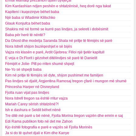
Ermal Mamaqi prezanton djalin dyvjeçar
Kim Kardashian ndjen peshën e shtatzënisë, heq dorë nga takat
Kapiteni i kuqezinjve bëhet baba
Një baba si Wladimir Klitschko
Glauk Konjufca bëhet baba
Shakira më në formë se kurrë pas lindjes, ja sekreti i dobësimit
Baba për herë të nëntë?
Da Ghost dhe modelja Saranda Shala në pritje të fëmijës së parë
Nora Istrefi shijon buzëqeshjet e së bijës
Vajza nis klasën e parë, Ardit Gjebrea: Filloi një tjetër kapitull
E veja e Dr.Florit i gëzohet ditëlindjes së parë të Danielit
Fëmijët e Jolie- Pitt po rriten shumë shpejt
Ne-Yo së shpejti baba
Kim në pritje të fëmijës së dyte, shijon pushimet me familjen
Pas lindjes së djalit, Argjentina Ramosaj tregon çfarë i mungon më shumë
Princesha Harper në Disneyland
Fjolla ruan vijat pas lindjes
Nora Istrefi tregon sa është rritur vajza
Mariah Carey sërish shtatzënë?!
Ish e dashura e Seldit bëhet nënë
Tre ditë më parë u bë nënë, Fjolla Morina tregon vajzën dhe emrin e saj
Edi Rama publikon foto në det me Zahon
Kjo është fotografia e parë e vajzës së Fjolla Morinës
Ja si do të quhet djali e Kim dhe Kanye