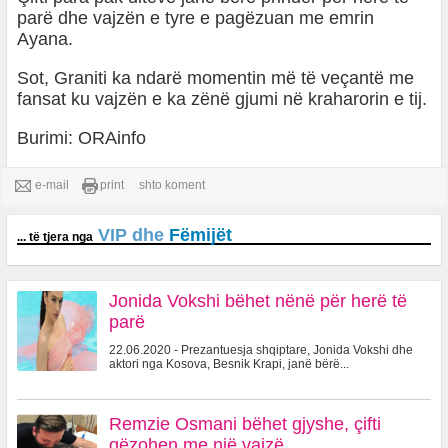
parë dhe vajzën e tyre e pagëzuan me emrin
Ayana.
Sot, Graniti ka ndarë momentin më të veçantë me
fansat ku vajzën e ka zënë gjumi në kraharorin e tij.
Burimi: ORAinfo
e-mail
print
shto koment
VIP dhe
Fëmijët
... të tjera nga
Jonida Vokshi bëhet nënë për herë të
parë
22.06.2020 - Prezantuesja shqiptare, Jonida Vokshi dhe
aktori nga Kosova, Besnik Krapi, janë bërë...
Remzie Osmani bëhet gjyshe, çifti
gëzohen me një vajzë