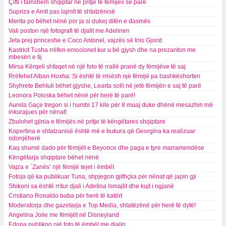
Çifti i famshëm shqiptar në pritje të fëmijës së parë
Supriza e Amit pas lajmit të shtatzënisë
Merita po bëhet nënë por ja si dukej ditën e dasmës
Vali poston një fotografi të djalit me Adelinen
Jeta prej princeshe e Coco Antonel, vajzës së Inis Gjonit
Kastriot Tusha rrëfen emocionet kur u bë gjysh dhe na prezanton me
mbesën e tij
Mirsa Kërqeli shfaqet në një foto të rrallë pranë dy fëmijëve të saj
Rrëfehet Alban Hoxha: Si është të rrisësh një fëmijë pa bashkëshorten
Shyhrete Behluli bëhet gjyshe, Learta solli në jetë fëmijën e saj të parë
Leonora Poloska bëhet nënë për herë të parë!
Aurela Gaçe tregon si i humbi 17 kile për 8 muaj duke dhënë mesazhin më
inkurajues për nënat!
Zbulohet gjinia e fëmijës në pritje të këngëtares shqiptare
Kopertina e shtatzanisë është më e bukura që Georgina ka realizuar
ndonjëherë
Kaq shumë dado për fëmijët e Beyonce dhe paga e tyre marramendëse
Këngëtarja shqiptare bëhet nënë
Vajza e `Zanës’ një fëmijë tejet i ëmbël
Fotoja që ka publikuar Tuna, shpjegon gjithçka për nënat që japin gji
Shikoni sa është rritur djali i Adelina Ismajlit dhe kujt i ngjanë
Cristiano Ronaldo baba për herë të katërt
Moderatorja dhe gazetarja e Top Media, shtatëzënë për herë të dytë!
Angelina Jolie me fëmijët në Disneyland
Edona publikon një foto të ëmbël me djalin