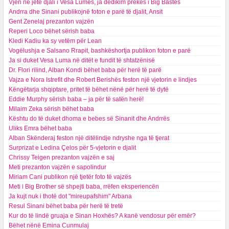
Vjen në jetë djali i Vesa Lumës, ja dedikim prekës i Big Bastës
Andrra dhe Sinani publikojnë foton e parë të djalit, Ansit
Gent Zenelaj prezanton vajzën
Reperi Loco bëhet sërish baba
Kledi Kadiu ka sy vetëm për Lean
Vogëlushja e Salsano Rrapit, bashkëshortja publikon foton e parë
Ja si duket Vesa Luma në ditët e fundit të shtatzënisë
Dr. Flori rilind, Alban Kondi bëhet baba për herë të parë
Vajza e Nora Istrefit dhe Robert Berishës feston një vjetorin e lindjes
Këngëtarja shqiptare, pritet të bëhet nënë për herë të dytë
Eddie Murphy sërish baba – ja për të satën herë!
Milaim Zeka sërish bëhet baba
Kështu do të duket dhoma e bebes së Sinanit dhe Andrrës
Uliks Emra bëhet baba
Alban Skënderaj feston një ditëlindje ndryshe nga të tjerat
Surprizat e Ledina Çelos për 5-vjetorin e djalit
Chrissy Teigen prezanton vajzën e saj
Meti prezanton vajzën e sapolindur
Miriam Cani publikon një tjetër foto të vajzës
Meti i Big Brother së shpejti baba, rrëfen eksperiencën
Ja kujt nuk i thotë dot "mireupafshim" Arbana
Resul Sinani bëhet baba për herë të tretë
Kur do të lindë gruaja e Sinan Hoxhës? A kanë vendosur për emër?
Bëhet nënë Emina Cunmulaj