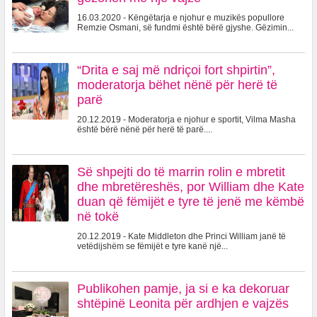
16.03.2020 - Këngëtarja e njohur e muzikës popullore
Remzie Osmani, së fundmi është bërë gjyshe. Gëzimin...
“Drita e saj më ndriçoi fort shpirtin”,
moderatorja bëhet nënë për herë të
parë
20.12.2019 - Moderatorja e njohur e sportit, Vilma Masha
është bërë nënë për herë të parë....
Së shpejti do të marrin rolin e mbretit
dhe mbretëreshës, por William dhe Kate
duan që fëmijët e tyre të jenë me këmbë
në tokë
20.12.2019 - Kate Middleton dhe Princi William janë të
vetëdijshëm se fëmijët e tyre kanë një...
Publikohen pamje, ja si e ka dekoruar
shtëpinë Leonita për ardhjen e vajzës