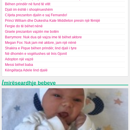
Bëhen prindër në fund të vitit
Djali im është i shoqërueshëm
Ciljeta prezanton djalin e saj Fernando!
Princi William dhe Dukesha Kate Middleton presin një fëmijë
Fergie do të bëhet nënë
Gisele prezanton vajzën me botën
Barrymore: Nuk dua që vajza ime të bëhet aktore
Megan Fox: Nuk jam më aktore, jam një nënë
Shakira e Pique bëhen prindër, lind djali i tyre
Në dhomën e vogëlushes së Inis Gjonit
Adopton një vajzë
Messi bëhet baba
Këngëtarja Adele lind djalë
/
mirëseardhje bebeve