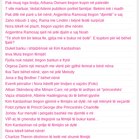
Pak muaj nga lindja, Arbana Osmani tregon trupin në palestër
7 vite martuar, Vedat Ademi publikon portret familjar: Bekimi më i madh
Pak ditë më parë u bë nënë, Argjentina Ramosaj tregon “djemtë” e saj
Zaho mbush 1 vjeç, Rama me Lindën i bëjnë festë surprizë
Nora Istrefi në plazh, tregon vajzën dhe nënën
Argjentina Ramosaj sjell në jetë djalin e saj Noah
“Të shoh tim bir teksa fle, gjëja më e bukur në botë”. E kuptoni për kë bëhet
fjalë?
Duket barku i shtatzënisë së Kim Kardashian
Inva Mula tregon fëmijët
Fjolla nuk ndalet, tregon barkun e fryrë
Orgesa Zaimi një mesazh me vlerë për gjithë femrat e bërë nëna
Ilva Tare bëhet nënë, vjen në jetë Melody
Jona e Big Brother 7 bëhet nënë
Eventi përrallor i Nora Istrefit për lindjen e vajzës (Foto)
Alban Skënderaj dhe Miriam Cani, në pritje të ardhjes së “princeshës’
Vajza shtatzënë, Albërie Hadërgjonaj do të bëhet gjyshe
Kim Kardashian tregon gjininë e fëmijës së dytë, në një mënyrë të veçantë
Fotot zyrtare të Princit George dhe Princeshës Charlotte
Jorida: Kur menytë i përgatis bashkë me djemtë e mi
VIP-at, të çmendur të tregojnë sa fëmijë të bukur kanë…
Kim Kardashian në pritje të fëmijës së dytë
Nora Istrefi bëhet nënë!
Charlize Theron dëshiron të ketë më shumë fëmijë