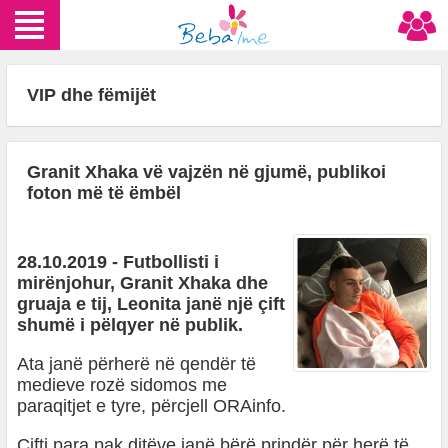
VIP dhe fëmijët
Granit Xhaka vë vajzën në gjumë, publikoi
foton më të ëmbël
28.10.2019 - Futbollisti i
mirënjohur, Granit Xhaka dhe
gruaja e tij, Leonita janë një çift
shumë i pëlqyer në publik.
Ata janë përherë në qendër të
medieve rozë sidomos me
paraqitjet e tyre, përcjell ORAinfo.
Çifti para pak ditëve janë bërë prindër për herë të