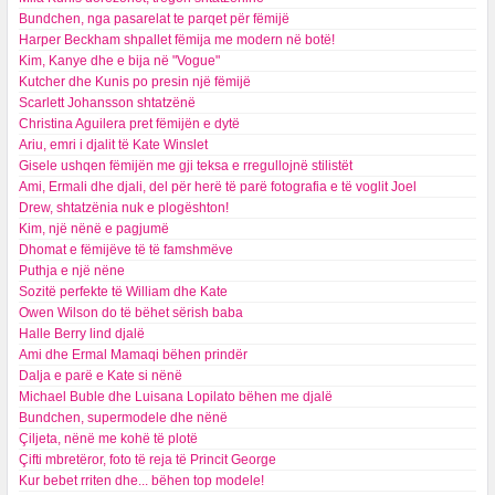
Bundchen, nga pasarelat te parqet për fëmijë
Harper Beckham shpallet fëmija me modern në botë!
Kim, Kanye dhe e bija në "Vogue"
Kutcher dhe Kunis po presin një fëmijë
Scarlett Johansson shtatzënë
Christina Aguilera pret fëmijën e dytë
Ariu, emri i djalit të Kate Winslet
Gisele ushqen fëmijën me gji teksa e rregullojnë stilistët
Ami, Ermali dhe djali, del për herë të parë fotografia e të voglit Joel
Drew, shtatzënia nuk e plogështon!
Kim, një nënë e pagjumë
Dhomat e fëmijëve të të famshmëve
Puthja e një nëne
Sozitë perfekte të William dhe Kate
Owen Wilson do të bëhet sërish baba
Halle Berry lind djalë
Ami dhe Ermal Mamaqi bëhen prindër
Dalja e parë e Kate si nënë
Michael Buble dhe Luisana Lopilato bëhen me djalë
Bundchen, supermodele dhe nënë
Çiljeta, nënë me kohë të plotë
Çifti mbretëror, foto të reja të Princit George
Kur bebet rriten dhe... bëhen top modele!