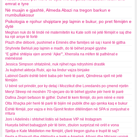
emrat e tyre
Në muajin e gjashtë, Almeda Abazi na tregon barkun e
rrumbullakosur
Psikologia e njohur shqiptare jep lajmin e bukur, po pret fëmijën e
dytë
Meghan nuk do të lindë në maternitetin ku Kate solli në jetë fëmijët e saj dhe
ka një arsye të fortë
Plazh dhe dëborë, pushimet e Eminës dhe familjes së saj i kanë të gjitha
Shyhrete Behluli jep lajmin e madh, do të bëhet prapë gjyshe
“E gjithë shtëpia vjen aromë ‘Ajke'", Xhensila na rrëfen të pathënat e
mëmësisë
Jessica Simpson shtatzënë, nuk njihet nga ndryshimi drastik
Ju kujtohet aktorja Rubi, ajo ka lindur vajza binjake
Labinot Gashi është bërë baba për herë të parë, Qëndresa sjell në jetë
fëmijën
U bënë sot prindër, por ky detaj i Mozzikut dhe Loredanës po çmend rrjetin
Meryl Streep në moshën 70-vjeçare do të bëhet gjyshe për herë të parë
Dafina Zeqiri befason të gjithë: Duhet të kem fëmijë, do jem nënë e mirë
Olta Xhaçka për herë të parë të bijën në publik dhe ajo qenka kaq e bukur
Është fëmijë, por vajza e Inis Gjonit feston ditëlindjen në SPA si zonjushat e
rritura
Joni i Adelinës i shtohet listës së bebave VIP në Instagram
Hueyda bëhet babagjysh për të birin, zbulon surprizat në orët e vona
Sjellja e Kate Middleton me fëmijët, çfarë tregon gjuha e trupit të saj?
Festa e Flamurit dhe ditëlindja e tretë e Amelisë, Albani dhe Miriami urojnë