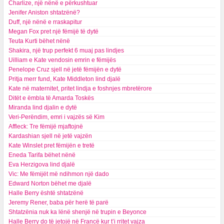
Charlize, një nënë e përkushtuar
Jenifer Aniston shtatzënë?
Duff, një nënë e rraskapitur
Megan Fox pret një fëmijë të dytë
Teuta Kurti bëhet nënë
Shakira, një trup perfekt 6 muaj pas lindjes
Uilliam e Kate vendosin emrin e fëmijës
Penelope Cruz sjell në jetë fëmijën e dytë
Pritja merr fund, Kate Middleton lind djalë
Kate në maternitet, pritet lindja e foshnjes mbretërore
Ditët e ëmbla të Amarda Toskës
Miranda lind djalin e dytë
Veri-Perëndim, emri i vajzës së Kim
Affleck: Tre fëmijë mjaftojnë
Kardashian sjell në jetë vajzën
Kate Winslet pret fëmijën e tretë
Eneda Tarifa bëhet nënë
Eva Herzigova lind djalë
Vic: Me fëmijët më ndihmon një dado
Edward Norton bëhet me djalë
Halle Berry është shtatzënë
Jeremy Rener, baba për herë të parë
Shtatzënia nuk ka lënë shenjë në trupin e Beyonce
Halle Berry do të jetojë në Francë kur t’i rritet vajza