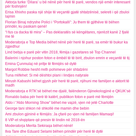
Aktorja turke ‘Dilara’ u bë nënë për herë të parë, vendos një emër interesant
për foshnjën!
Erisa Xhixho paska një shije të veçantë gjatë shtatzënisë, sekreti i që zbuloi
lajmin
Florian Binaj ndryshe Polici i “Portokalli”: Ju them të gjithëve të bëhen
prindër, ku paskam qenë!
“I fus ca dacka të mira” – Pas deklaratës së këngëtares, njerëzit kanë 2 fjalë
me të
Moderatorja e Top Media bëhet nënë për herë të parë, sa emër të bukur ka
zgjedhur
Lind bebja e parë për vitin 2018, fëmija i gazetares së Top Channel
Balerini i njohur poston foton e ëmbël të të birit, zbulon emrin e veçantë të tij
Emina Çunmulaj në pritje të fëmijës së dytë
Margot Robbie hesht rreth pohimeve për shtatzëni
Tuna rrëfehet: Si më dështoi plani i lindjes natyrale
Mirush Kabashi bëhet gjysh për herë të parë, njihuni me familjen e aktorit të
madh
Moderatorja e RTK’së bëhet me djalë, falënderon Gjinekologjinë e QKUK’së
Ronaldo baba për herë të katërt, publikon foton e parë më fëmijën
Aldo i “Aldo Morning Show” bëhet me vajzë, vjen në jetë Charlotte
George tani shkon në shkollë me mamin dhe bebin
Ami zbulon gjininë e fëmijës: Ja çfarë po vjen në familjen Mamaqi!
8 VIP-et shqiptare që presin të lindin në 2018-ën
Moderatorja Merita Sekiraqa bëhet nënë!
Ilva Tare dhe Eduard Selami bëhen prindër për herë të dytë