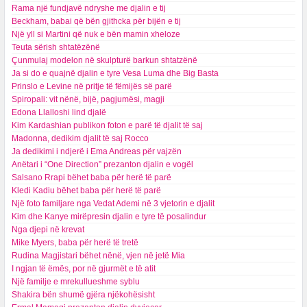
Rama një fundjavë ndryshe me djalin e tij
Beckham, babai që bën gjithcka për bijën e tij
Një yll si Martini që nuk e bën mamin xheloze
Teuta sërish shtatëzënë
Çunmulaj modelon në skulpturë barkun shtatzënë
Ja si do e quajnë djalin e tyre Vesa Luma dhe Big Basta
Prinslo e Levine në pritje të fëmijës së parë
Spiropali: vit nënë, bijë, pagjumësi, magji
Edona Llalloshi lind djalë
Kim Kardashian publikon foton e parë të djalit të saj
Madonna, dedikim djalit të saj Rocco
Ja dedikimi i ndjerë i Ema Andreas për vajzën
Anëtari i “One Direction” prezanton djalin e vogël
Salsano Rrapi bëhet baba për herë të parë
Kledi Kadiu bëhet baba për herë të parë
Një foto familjare nga Vedat Ademi në 3 vjetorin e djalit
Kim dhe Kanye mirëpresin djalin e tyre të posalindur
Nga djepi në krevat
Mike Myers, baba për herë të tretë
Rudina Magjistari bëhet nënë, vjen në jetë Mia
I ngjan të ëmës, por në gjurmët e të atit
Një familje e mrekullueshme syblu
Shakira bën shumë gjëra njëkohësisht