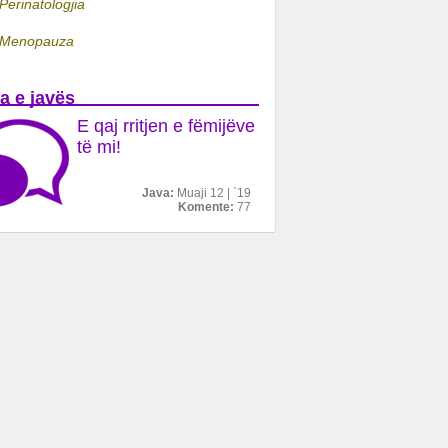
Perinatologjia
Menopauza
a e javës
E qaj rritjen e fëmijëve
të mi!
Java:
Muaji 12 | `19
Komente:
77