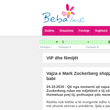
Ballina
Shtatzëna
Foshnje
Vogëlush
Tremujori I
Tremujori II
Tremujori III
VIP dhe fëmijët
Vajza e Mark Zuckerberg shqip
babi
24.10.2016 - Që nga momenti që vajza e
Zuckerberg ndan me ndjekësit e tij në 
themeluar prej tij, pothuajse çdo mome
Kështu nuk kishte si të mungonte edhe n
më shumë zemrat e prindërve, fjala e par