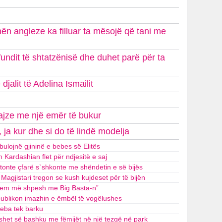
hën angleze ka filluar ta mësojë që tani me
undit të shtatzënisë dhe duhet parë për ta
jalit të Adelina Ismailit
vajze me një emër të bukur
, ja kur dhe si do të lindë modelja
bulojnë gjininë e bebes së Elitës
m Kardashian flet për ndjesitë e saj
ptonte çfarë s`shkonte me shëndetin e së bijës
agjistari tregon se kush kujdeset për të bijën
ihem më shpesh me Big Basta-n”
publikon imazhin e ëmbël të vogëlushes
beba tek barku
o shet së bashku me fëmijët në një tezgë në park