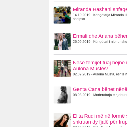
Miranda Hashani shfaqet
14.10.2019 - Këngëtarja Miranda Ha
shqiptar....
Ermali dhe Ariana bëhen
26.09.2019 - Këngëtari i njohur shqi
Nëse fëmijët tuaj bëjnë 
Aulona Mustës!
02.09.2019 - Aulona Musta, është një
Genta Cana bëhet nënë 
08.08.2019 - Moderatorja e njohur 
Elita Rudi më në formë s
shkruan dy fjalë për trup