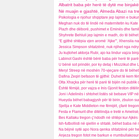
Albatrit baba për herë të dytë me binjakë
Në muajin e gjashtë, Almeda Abazi na tr
Psikologia e njohur shqiptare jep lajmin e bukur
Meghan nuk do të lindë në maternitetin ku Kate so
Plazh dhe dëborë, pushimet e Eminës dhe familje
Shyhrete Behluli jep lajmin e madh, do të bëhe
“E gjithë shtëpia vjen aromë ‘Ajke'", Xhensila 
Jessica Simpson shtatzënë, nuk njihet nga ndry
Ju kujtohet aktorja Rubi, ajo ka lindur vajza bin
Labinot Gashi është bërë baba për herë të parë,
U bënë sot prindër, por ky detaj i Mozzikut dhe
Meryl Streep në moshën 70-vjeçare do të bëhet 
Dafina Zeqiri befason të gjithë: Duhet të kem fë
Olta Xhaçka për herë të parë të bijën në publik
Është fëmijë, por vajza e Inis Gjonit feston ditël
Joni i Adelinës i shtohet listës së bebave VIP n
Hueyda bëhet babagjysh për të birin, zbulon sur
Sjellja e Kate Middleton me fëmijët, çfarë tregon 
Festa e Flamurit dhe ditëlindja e tretë e Amelis
Bes Kallaku tregon ç’ndodh në shtëpi kur Ajkës
Ish-futbollisti në qiellin e shtatë, bëhet baba 
Na bëjnë sytë apo Nora qenka shtatzënë për he
Anjeza tregon fotot me barkun e rrumbullakosur