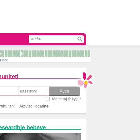
4 vjeç
uniteti
Më mbaj të kyçur
rohu tani
|
Aktivizo llogarinë
ëseardhje bebeve