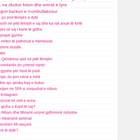
, na zbulon foton dhe emrat e tyre
egon barkun e rrumbullakosur
, po pret fëmijën e dytë
lli në jetë fëmijët e saj dhe ka një arsye të fortë
s së saj i kanë të gjitha
t prapë gjyshe
na rrëfen të pathënat e mëmësisë
shimi drastik
jake
 Qëndresa sjell në jetë fëmijën
 Loredanës po çmend rrjetin
gjyshe për herë të parë
mijë, do jem nënë e mirë
 dhe ajo qenka kaq e bukur
indjen në SPA si zonjushat e rritura
ë Instagram
prizat në orët e vona
gjuha e trupit të saj?
ë, Albani dhe Miriami urojnë gjithmonë ndryshe
 i mbarojnë pelenat
në moshën 48-vjeçare
rë të dytë?