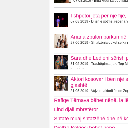
07.08.2019 - Elita Rudi ka publikuar
I shpëtoi jeta për një fi
07.08.2019 - Ditën e sotme, reperja Y
Ariana zbulon barkun në 
27.06.2019 - Shtatzënia duket se ka r
Sara dhe Ledioni sërish 
31.05.2019 - Trashëgimtarja e Top 
prindër...
Aktori kosovar i bën një 
gjashtë
31.05.2019 - Vajza e aktorit Jeton Zog
Rafiqe Tërnava bëhet nënë, ia lë 
Lind djali mbretëror
Shtatë muaj shtatzënë dhe në kon
Diellza Kolgeci bëhet nënë