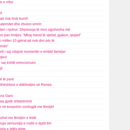
e e rritur
it
që nuk lindi kurrë!
maternitet dhe zbulon emrin
tari i njohur: Shpresoja të mos zgjohesha më
on pas lindjes: “Mbaj mend të vjellat, gjakun, qepjet”
rrëfen 10 gjërat që nuk dini për të
lëndo”
rti i saj ndajnë momentin e ëmbël familjar
djes!
i saj është emocionues
jt
ë të parë
dhështore e ditëlindjes së Renee
iana Garo
kaq gjatë shtatzëninë
e në koopshin zoologjik me fëmijët
tohet me fëmijën e tretë
a sëmundja e rrallë e djalit tim
toria e jetës sime