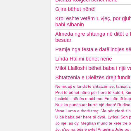
Gjira bëhet nënë!
Kroi është vetëm 1 vjeç, por gju
babi Albanin
Almeda ngre shtanga në ditët e f
besuar
Pamje nga festa e datëlindjes së d
Linda Halimi bëhet nënë
Milot Llalloshi bëhet baba i një 
Shtatzënia e Diellzës drejt fundit
Në muajt e fundit të shtatzënisë, fansat z
Pret të bëhet nënë për herë të katërt, Ki
Instinkti i nënës e ndihmoi Eminën të ku
Nuk ka punësuar kurrë një dado! Rudina M
Vesa Luma e thotë troç: “Ja për çfarë z
U bë baba për herë të dytë, Lyrical Son 
Jo një, as dy, Meghan mund të ketë tre 
Jo, s’po na bëjnë sytë! Angelina Jolie p