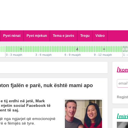
Pyet nënat
Pyet mjekun
Tema e javës
Tregu
Video
Pyet Gjinekologun
Pyet Pediatrin
0 - 3 muajsh
3 - 6 muajsh
6 - 9 muajsh
9 - 12 muajsh
1 - 
Pyet Kirurgun Pediatrik
Pyet Dermatologun
/
kom
Pyet Psikologun
Pyet Stomatologun
ton fjalën e parë, nuk është mami apo
Pyet Biologun
Pyet Biokimistin Klinik
Regjist
 tij erdhi në jetë, Mark
Pyet Alergologen
rrjetin social Facebook të
Pyet Andrologun
nt të saj.
/
mir
Pyet Kardiologun
jë nga ngjarjet që emocionojnë
ë e fëmijës së tyre.
Pyet Logopeden