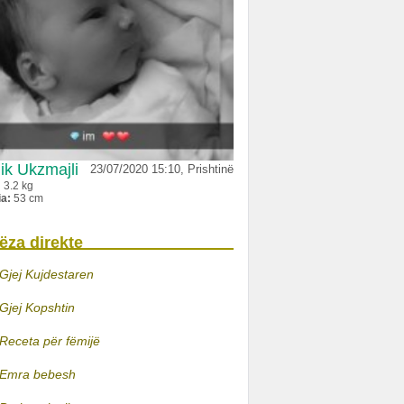
ik Ukzmajli
23/07/2020 15:10, Prishtinë
:
3.2 kg
ia:
53 cm
ëza direkte
Gjej Kujdestaren
Gjej Kopshtin
Receta për fëmijë
Emra bebesh