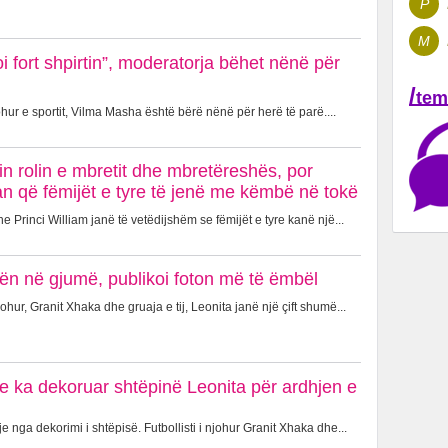
P
M
oi fort shpirtin”, moderatorja bëhet nënë për
/
tem
hur e sportit, Vilma Masha është bërë nënë për herë të parë....
in rolin e mbretit dhe mbretëreshës, por
n që fëmijët e tyre të jenë me këmbë në tokë
 Princi William janë të vetëdijshëm se fëmijët e tyre kanë një...
ën në gjumë, publikoi foton më të ëmbël
johur, Granit Xhaka dhe gruaja e tij, Leonita janë një çift shumë...
 e ka dekoruar shtëpinë Leonita për ardhjen e
 nga dekorimi i shtëpisë. Futbollisti i njohur Granit Xhaka dhe...