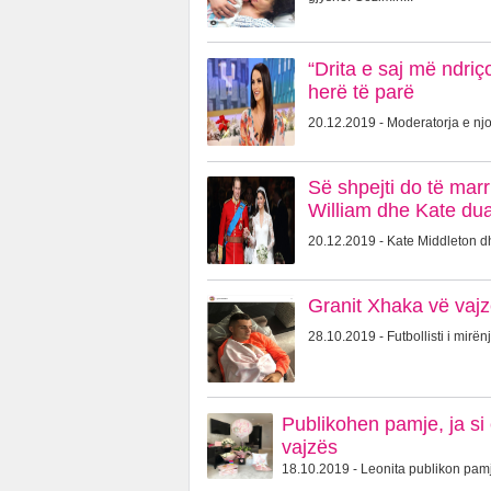
“Drita e saj më ndriç
herë të parë
20.12.2019 - Moderatorja e njo
Së shpejti do të marr
William dhe Kate dua
20.12.2019 - Kate Middleton dhe
Granit Xhaka vë vajz
28.10.2019 - Futbollisti i mirën
Publikohen pamje, ja si
vajzës
18.10.2019 - Leonita publikon pamje