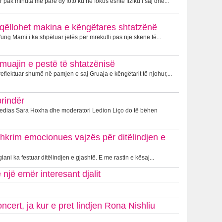
 pak minuta më parë dy foto ku në fokus është fiziku i saj dhe...
je, qëllohet makina e këngëtares shtatzënë
ung Mami i ka shpëtuar jetës për mrekulli pas një skene të...
muajin e pestë të shtatzënisë
eflektuar shumë në pamjen e saj Gruaja e këngëtarit të njohur,...
prindër
Medias Sara Hoxha dhe moderatori Ledion Liço do të bëhen
shkrim emocionues vajzës për ditëlindjen e
iani ka festuar ditëlindjen e gjashtë. E me rastin e kësaj...
një emër interesant djalit
cert, ja kur e pret lindjen Rona Nishliu