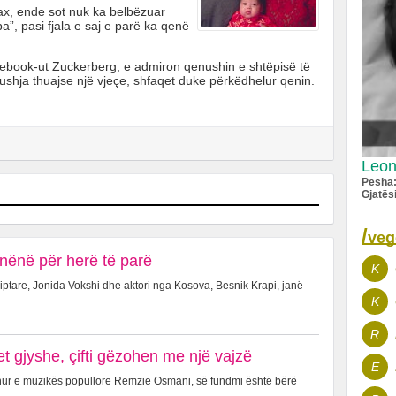
x, ende sot nuk ka belbëzuar
a”, pasi fjala e saj e parë ka qenë
ebook-ut Zuckerberg, e admiron qenushin e shtëpisë të
lushja thuajse një vjeçe, shfaqet duke përkëdhelur qenin.
Leon
Pesha
Gjatës
/
veg
nënë për herë të parë
K
ptare, Jonida Vokshi dhe aktori nga Kosova, Besnik Krapi, janë
K
R
 gjyshe, çifti gëzohen me një vajzë
E
hur e muzikës popullore Remzie Osmani, së fundmi është bërë