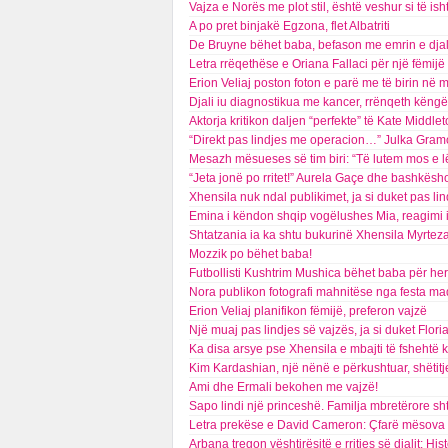
Vajza e Norës me plot stil, është veshur si të isht
A po pret binjakë Egzona, flet Albatriti
De Bruyne bëhet baba, befason me emrin e djal
Letra rrëqethëse e Oriana Fallaci për një fëmijë 
Erion Veliaj poston foton e parë me të birin në 
Djali iu diagnostikua me kancer, rrënqeth këngë
Aktorja kritikon daljen “perfekte” të Kate Middlet
“Direkt pas lindjes me operacion…” Julka Gramo 
Mesazh mësueses së tim biri: “Të lutem mos e 
“Jeta jonë po rritet!” Aurela Gaçe dhe bashkësho
Xhensila nuk ndal publikimet, ja si duket pas lin
Emina i këndon shqip vogëlushes Mia, reagimi 
Shtatzania ia ka shtu bukurinë Xhensila Myrteza
Mozzik po bëhet baba!
Futbollisti Kushtrim Mushica bëhet baba për her
Nora publikon fotografi mahnitëse nga festa ma
Erion Veliaj planifikon fëmijë, preferon vajzë
Një muaj pas lindjes së vajzës, ja si duket Flor
Ka disa arsye pse Xhensila e mbajti të fshehtë 
Kim Kardashian, një nënë e përkushtuar, shëtitj
Ami dhe Ermali bekohen me vajzë!
Sapo lindi një princeshë. Familja mbretërore sh
Letra prekëse e David Cameron: Çfarë mësova ng
Arbana tregon vështirësitë e rritjes së djalit: His