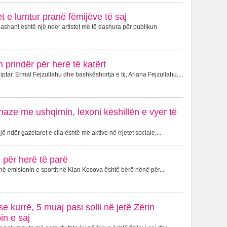
 e lumtur pranë fëmijëve të saj
shani është një ndër artistet më të dashura për publikun
 prindër për herë të katërt
ptar, Ermal Fejzullahu dhe bashkëshortja e tij, Ariana Fejzullahu,...
naze me ushqimin, lexoni këshillën e vyer të
 ndër gazetaret e cila është më aktive në rrjetet sociale,...
për herë të parë
në emisionin e sportit në Klan Kosova është bërë nënë për...
e kurrë, 5 muaj pasi solli në jetë Zërin
in e saj