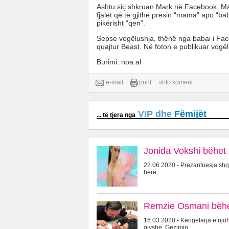
Ashtu siç shkruan Mark në Facebook, Ma
fjalët që të gjithë presin “mama” apo “bab
pikërisht “qen”.
Sepse vogëlushja, thënë nga babai i Fac
quajtur Beast. Në foton e publikuar vogë
Burimi: noa.al
e-mail
print
shto koment
VIP dhe
Fëmijët
... të tjera nga
Jonida Vokshi bëhet 
22.06.2020 - Prezantuesja shqi
bërë...
Remzie Osmani bëhet
16.03.2020 - Këngëtarja e njo
gjyshe. Gëzimin...