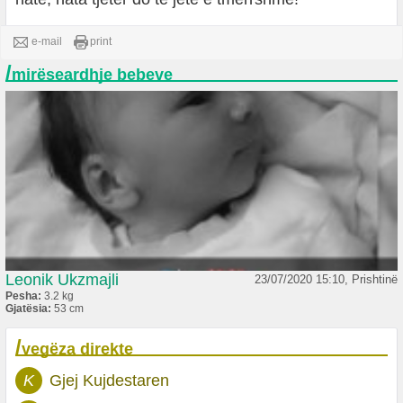
e-mail
print
/
mirëseardhje bebeve
Leonik Ukzmajli
23/07/2020 15:10, Prishtinë
Pesha:
3.2 kg
Gjatësia:
53 cm
/
vegëza direkte
K
Gjej Kujdestaren