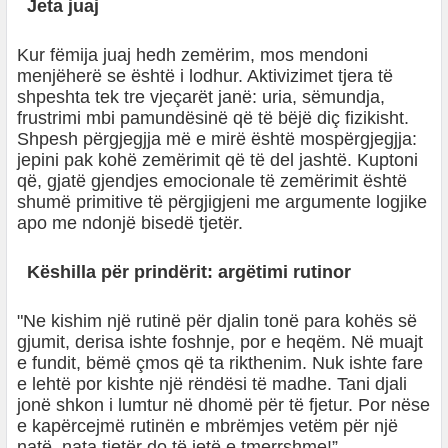
Jeta juaj
Kur fëmija juaj hedh zemërim, mos mendoni
menjëherë se është i lodhur. Aktivizimet tjera të
shpeshta tek tre vjeçarët janë: uria, sëmundja,
frustrimi mbi pamundësinë që të bëjë diç fizikisht.
Shpesh përgjegjja më e mirë është mospërgjegjja:
jepini pak kohë zemërimit që të del jashtë. Kuptoni
që, gjatë gjendjes emocionale të zemërimit është
shumë primitive të përgjigjeni me argumente logjike
apo me ndonjë bisedë tjetër.
Këshilla për prindërit: argëtimi rutinor
"Ne kishim një rutinë për djalin tonë para kohës së
gjumit, derisa ishte foshnje, por e heqëm. Në muajt
e fundit, bëmë çmos që ta rikthenim. Nuk ishte fare
e lehtë por kishte një rëndësi të madhe. Tani djali
jonë shkon i lumtur në dhomë për të fjetur. Por nëse
e kapërcejmë rutinën e mbrëmjes vetëm për një
natë, nata tjetër do të jetë e tmerrshme!”