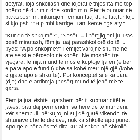
detyrat, loja shkollash dhe lojërat e thjeshta me top
ndërtojnë durimin dhe kordinimin. Për të punuar në
baraspeshim, inkurajoni fëmiun tuaj duke luajtur lojë
si kjo psh.: “Hip mbi karrige. Tani kërce nga aty.”
“Kur do të shkojmë?”, “Nesër” – i përgjigjeni ju. Pas
pesë minutash, fëmija juaj parashkollorë do të ju
pyes: “A po shkojmë?” Fëmijët varojnë shumë në
ate se si e përceptojnë kohën. Në moshën tre
vjeçare, fëmija mund të mos e kuptojë fjalën (e bëri
e para apo e fundit) dhe sa kohë merr një gjë (kohë
e gjatë apo e shkurtë). Por konceptet si e kaluara
(dje) dhe e ardhmja (nesër) mund të jenë më të
qarta.
Fëmija juaj është i gatshëm për ti kuptuar ditët e
javës, prandaj përmendini sa herë që të mundeni.
Për shembull, përkujtojini atij që gjatë vikendit, të
shtunave dhe të dielave, nuk ka shkollë apo punë.
Apo që e hëna është dita kur ai shkon në shkollë.