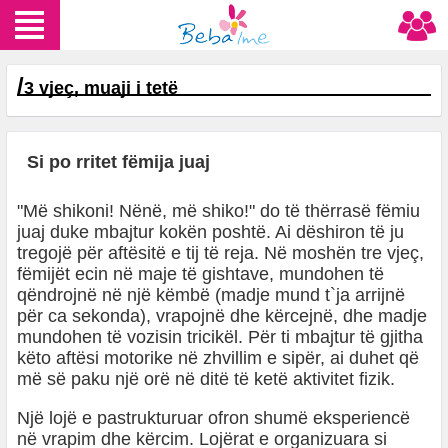
/
3 vjeç, muaji i tetë
Si po rritet fëmija juaj
"Më shikoni! Nënë, më shiko!" do të thërrasë fëmiu
juaj duke mbajtur kokën poshtë. Ai dëshiron të ju
tregojë për aftësitë e tij të reja. Në moshën tre vjeç,
fëmijët ecin në maje të gishtave, mundohen të
qëndrojnë në një këmbë (madje mund t`ja arrijnë
për ca sekonda), vrapojnë dhe kërcejnë, dhe madje
mundohen të vozisin tricikël. Për ti mbajtur të gjitha
këto aftësi motorike në zhvillim e sipër, ai duhet që
më së paku një orë në ditë të ketë aktivitet fizik.
Një lojë e pastrukturuar ofron shumë eksperiencë
në vrapim dhe kërcim. Lojërat e organizuara si