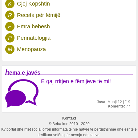
K
Gjej Kopshtin
R
Receta për fëmijë
E
Emra bebesh
P
Perinatologjia
M
Menopauza
/
tema e javës
E qaj rritjen e fëmijëve të mi!
Java:
Muaji 12 | `19
Komente:
77
Kontakt
© Beba Ime 2010 - 2020
Ky portal dhe rrjet social ofron informata të një natyre të përgjithshme dhe është e
dedikuar vetëm për nevoja edukative.