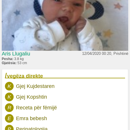
Aris Llugaliu
12/04/2020 00:20, Prishtinë
Pesha:
3.8 kg
Gjatësia:
53 cm
/
vegëza direkte
K
Gjej Kujdestaren
K
Gjej Kopshtin
R
Receta për fëmijë
E
Emra bebesh
P
Perinatologjia