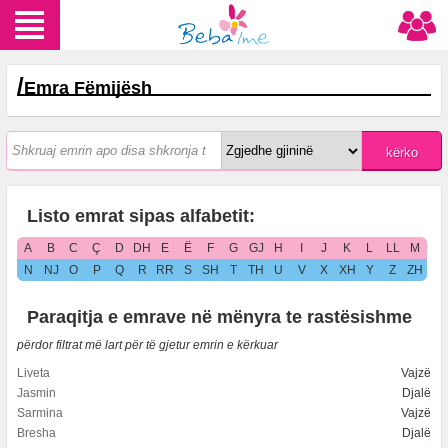
/
Emra Fëmijësh
Listo emrat sipas alfabetit:
A
B
C
Ç
D
DH
E
Ë
F
G
GJ
H
I
J
K
L
LL
M
N
NJ
O
P
Q
R
RR
S
SH
T
TH
U
V
X
XH
Y
Z
ZH
Paraqitja e emrave në mënyra te rastësishme
përdor filtrat më lart për të gjetur emrin e kërkuar
Liveta
Vajzë
Jasmin
Djalë
Sarmina
Vajzë
Bresha
Djalë