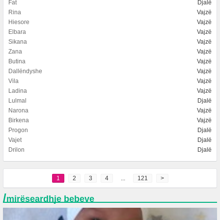
Fat
Djalë
Rina
Vajzë
Hiesore
Vajzë
Elbara
Vajzë
Sikana
Vajzë
Zana
Vajzë
Butina
Vajzë
Dallëndyshe
Vajzë
Vila
Vajzë
Ladina
Vajzë
Lulmal
Djalë
Narona
Vajzë
Birkena
Vajzë
Progon
Djalë
Vajet
Djalë
Drilon
Djalë
1
2
3
4
...
121
>
/
mirëseardhje bebeve