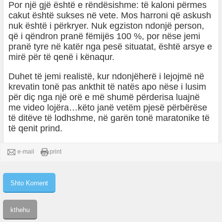
Por një gjë është e rëndësishme: të kaloni përmes
cakut është sukses në vete. Mos harroni që askush
nuk është i përkryer. Nuk egziston ndonjë person,
që i qëndron pranë fëmijës 100 %, por nëse jemi
pranë tyre në katër nga pesë situatat, është arsye e
mirë për të qenë i kënaqur.
Duhet të jemi realistë, kur ndonjëherë i lejojmë në
krevatin tonë pas ankthit të natës apo nëse i lusim
për diç nga një orë e më shumë përderisa luajnë
me video lojëra…këto janë vetëm pjesë përbërëse
të ditëve të lodhshme, në garën tonë maratonike të
të qenit prind.
e-mail
print