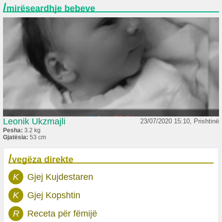
/
mirëseardhje bebeve
Leonik Ukzmajli
23/07/2020 15:10, Prishtinë
Pesha:
3.2 kg
Gjatësia:
53 cm
/
vegëza direkte
K
Gjej Kujdestaren
K
Gjej Kopshtin
R
Receta për fëmijë