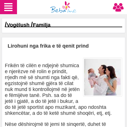
/
/
Vogëlush
Familja
Lirohuni nga frika e të qenit prind
Frikën të cilën e ndjejnë shumica
e njerëzve në rolin e prindit,
rrjedh më së shumti nga fakti që,
egzistojnë shumë gjëra të cilat
nuk mund ti kontrollojmë në jetën
e fëmijëve tanë. Psh. sa do të
jetë i gjatë, a do të jetë i bukur, a
do të jetë sportist apo muzikant, apo ndoshta
shkencëtar, a do të ketë shumë shoqëri, etj, etj.
Nëse dëshirojmë të jemi të sinqertë, duhet të