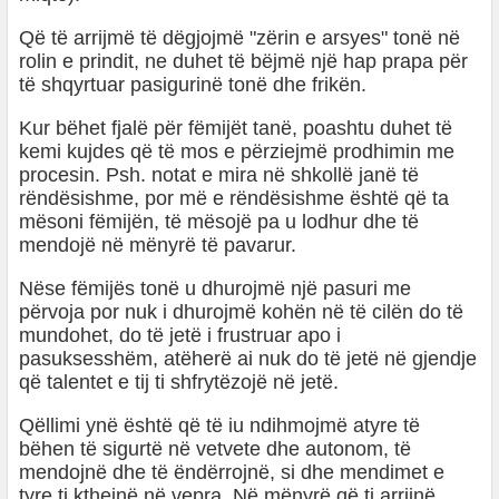
Që të arrijmë të dëgjojmë "zërin e arsyes" tonë në
rolin e prindit, ne duhet të bëjmë një hap prapa për
të shqyrtuar pasigurinë tonë dhe frikën.
Kur bëhet fjalë për fëmijët tanë, poashtu duhet të
kemi kujdes që të mos e përziejmë prodhimin me
procesin. Psh. notat e mira në shkollë janë të
rëndësishme, por më e rëndësishme është që ta
mësoni fëmijën, të mësojë pa u lodhur dhe të
mendojë në mënyrë të pavarur.
Nëse fëmijës tonë u dhurojmë një pasuri me
përvoja por nuk i dhurojmë kohën në të cilën do të
mundohet, do të jetë i frustruar apo i
pasuksesshëm, atëherë ai nuk do të jetë në gjendje
që talentet e tij ti shfrytëzojë në jetë.
Qëllimi ynë është që të iu ndihmojmë atyre të
bëhen të sigurtë në vetvete dhe autonom, të
mendojnë dhe të ëndërrojnë, si dhe mendimet e
tyre ti kthejnë në vepra. Në mënyrë që ti arrijnë