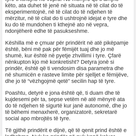
këto, ata duhet të jenë në situata në të cilat do të
eksperimentojnë, në të cilat do të ndjehen të
mërzitur, në të cilat do ti ushtrojnë idejat e tyre dhe
ku do të mundohen ti kthejnë ato në vepra,
ndonjëherë edhe të pasukseshme.
Këshilla më e çmuar për prindërit në atë pikëpamje
është, bëni më pak për fëmijët tuaj dhe jo më
shumë, kur është në pyetje zhvillimi i tyre. Çfarë
nënkupton kjo më konkretisht? Detyra jonë si
prindër, është që ti vendosim disa parametra dhe
në shumicën e rasteve limite për sjelljet e fëmijëve,
dhe jo të “vëzhgojmë qetë” secilin hap të tyre.
Poashtu, detyrë e jona është që, ti duam dhe të
kujdesemi për ta, sepse vetëm në atë mënyrë ata
do të ndjehen të sigurtë kur janë autonomë, dhe jo
të bëhemi menaxherë, organizatorë, sekretarë
social apo mbrojtës të tyre.
Të gjithë prindërit e dijnë, që të qenit prind është e