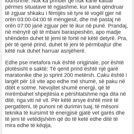
lodhshme. Nuk ka prindër që nuk kanë kaluar
përmes situatave të ngjashme, kur kanë qëndruar
të zgjuar shkaku i fëmijës së tyre të vogël gjer në
orën 03:00-04:00 të mëngjesit, dhe më pastaj në
orën 07:00 janë zgjuar për të ikur në punë. Prandaj,
në mënyrë që të mbani baraspeshën, apo madje
shëndetin duhet të jemi të fortë në këtë detyrë. Pra,
për të qenë prind, duhet të jeni të përmbajtur dhe
këtë nuk duhet harruar asnjëherë.
Edhe pse metafora nuk është origjinale, por është
plotësisht e saktë: Të qenit prind është një garë
maratonike dhe jo sprint 200 metërsh. Caku është i
largët për 18 vite apo edhe më shumë, së paku në
ditët e sotme. Nevojitet shumë energji, që të
mirëmbahet shpejtësia e përshtatshme nga dita në
ditë, nga viti në vit. Për këtë arsye është mirë të
pergatiteni, të punoni në durimin tuaj, të mësoni
teknika të kursimit të energjisë gjatë vet garës dhe
të jeni të vetëdijshëm që do të ketë edhe ditë të
mira edhe të këqija.