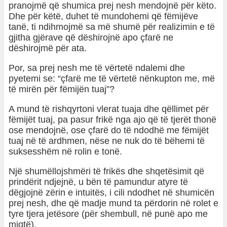
pranojmë që shumica prej nesh mendojnë për këto.
Dhe për këtë, duhet të mundohemi që fëmijëve
tanë, ti ndihmojmë sa më shumë për realizimin e të
gjitha gjërave që dëshirojnë apo çfarë ne
dëshirojmë për ata.
Por, sa prej nesh me të vërtetë ndalemi dhe
pyetemi se: “çfarë me të vërtetë nënkupton me, më
të mirën për fëmijën tuaj”?
A mund të rishqyrtoni vlerat tuaja dhe qëllimet për
fëmijët tuaj, pa pasur frikë nga ajo që të tjerët thonë
ose mendojnë, ose çfarë do të ndodhë me fëmijët
tuaj në të ardhmen, nëse ne nuk do të bëhemi të
suksesshëm në rolin e tonë.
Një shumëllojshmëri të frikës dhe shqetësimit që
prindërit ndjejnë, u bën të pamundur atyre të
dëgjojnë zërin e intuitës, i cili ndodhet në shumicën
prej nesh, dhe që madje mund ta përdorin në rolet e
tyre tjera jetësore (për shembull, në punë apo me
miqtë).