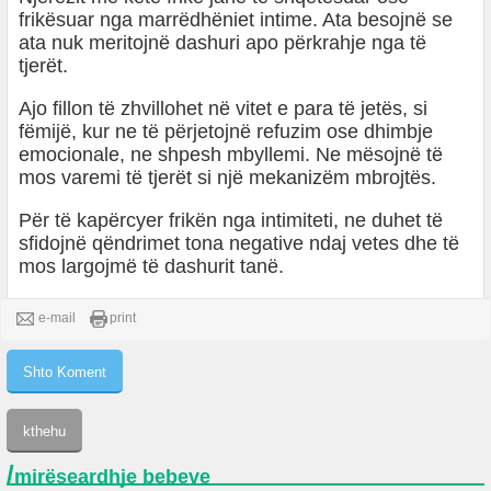
frikësuar nga marrëdhëniet intime. Ata besojnë se
ata nuk meritojnë dashuri apo përkrahje nga të
tjerët.
Ajo fillon të zhvillohet në vitet e para të jetës, si
fëmijë, kur ne të përjetojnë refuzim ose dhimbje
emocionale, ne shpesh mbyllemi. Ne mësojnë të
mos varemi të tjerët si një mekanizëm mbrojtës.
Për të kapërcyer frikën nga intimiteti, ne duhet të
sfidojnë qëndrimet tona negative ndaj vetes dhe të
mos largojmë të dashurit tanë.
e-mail
print
/
mirëseardhje bebeve