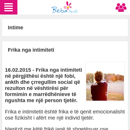
Intime
Frika nga intimiteti
16.02.2015 - Frika nga intimiteti
në përgjithësi është një fobi,
ankth dhe çrregullim social që
rezulton në vështirësi për
formimin e marrëdhënieve të
ngushta me një person tjetër.
Frika e intimitetit është frika e të qenit emocionalisht
ose fizikisht i afërt me një individ tjetër.
Njerëzit me këtë frikë janë të shqetësuar ose