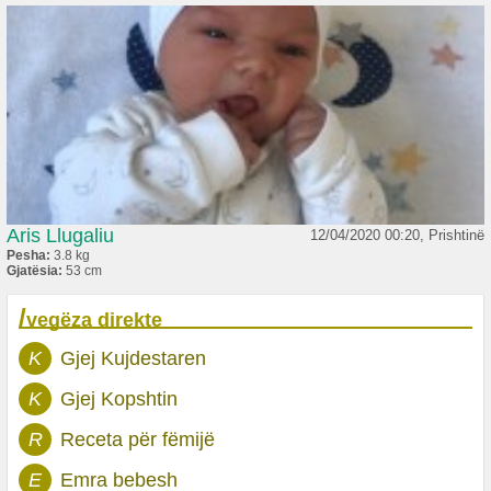
Aris Llugaliu
12/04/2020 00:20, Prishtinë
Pesha:
3.8 kg
Gjatësia:
53 cm
/
vegëza direkte
K
Gjej Kujdestaren
K
Gjej Kopshtin
R
Receta për fëmijë
E
Emra bebesh