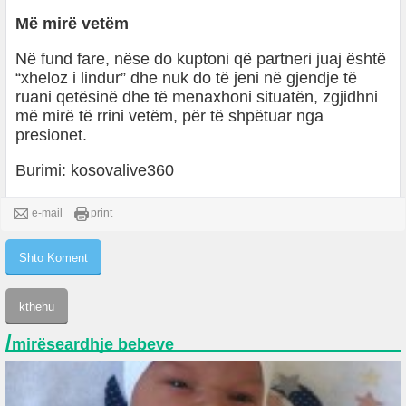
Më mirë vetëm
Në fund fare, nëse do kuptoni që partneri juaj është
“xheloz i lindur” dhe nuk do të jeni në gjendje të
ruani qetësinë dhe të menaxhoni situatën, zgjidhni
më mirë të rrini vetëm, për të shpëtuar nga
presionet.
Burimi: kosovalive360
e-mail
print
/
mirëseardhje bebeve