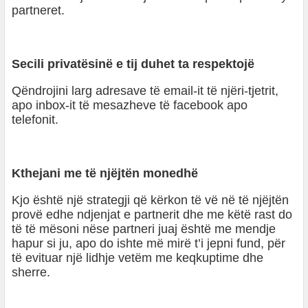
partneret.
Secili privatësinë e tij duhet ta respektojë
Qëndrojini larg adresave të email-it të njëri-tjetrit,
apo inbox-it të mesazheve të facebook apo
telefonit.
Kthejani me të njëjtën monedhë
Kjo është një strategji që kërkon të vë në të njëjtën
provë edhe ndjenjat e partnerit dhe me këtë rast do
të të mësoni nëse partneri juaj është me mendje
hapur si ju, apo do ishte më mirë t’i jepni fund, për
të evituar një lidhje vetëm me keqkuptime dhe
sherre.