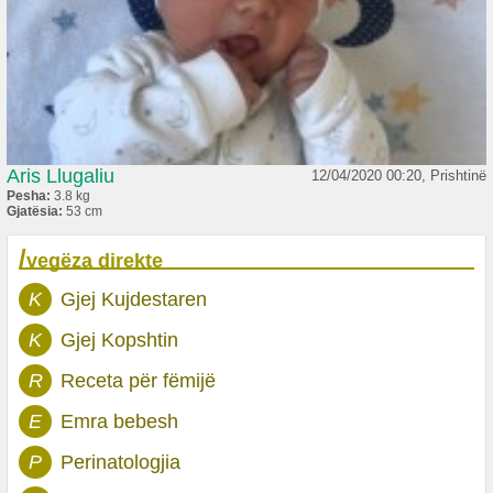
Aris Llugaliu
12/04/2020 00:20, Prishtinë
Pesha:
3.8 kg
Gjatësia:
53 cm
/
vegëza direkte
K
Gjej Kujdestaren
K
Gjej Kopshtin
R
Receta për fëmijë
E
Emra bebesh
P
Perinatologjia