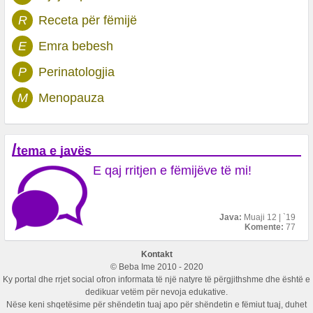
R
Receta për fëmijë
E
Emra bebesh
P
Perinatologjia
M
Menopauza
/
tema e javës
E qaj rritjen e fëmijëve të mi!
Java:
Muaji 12 | `19
Komente:
77
Kontakt
© Beba Ime 2010 - 2020
Ky portal dhe rrjet social ofron informata të një natyre të përgjithshme dhe është e
dedikuar vetëm për nevoja edukative.
Nëse keni shqetësime për shëndetin tuaj apo për shëndetin e fëmiut tuaj, duhet