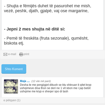
- Shujta e fëmijës duhet të pasurohet me mish,
vezë, peshk, djath, gjalpë, vaj ose margarine,
- Jepni 2 mes shujta në ditë si:
- Pemë të freskëta (fruta sezonale), qumësht,
biskota etj.
e-mail
print
Maja ....
(12 vite më parë)
Desha te me pergjigjet dikush se ktu shkruan ti qitet kryp
ushqimeve disa thon se deri ne 1 vit sbon me i jap bebit
ushqime me kryp e sheqer spo di tash
e pëlqyen (1)