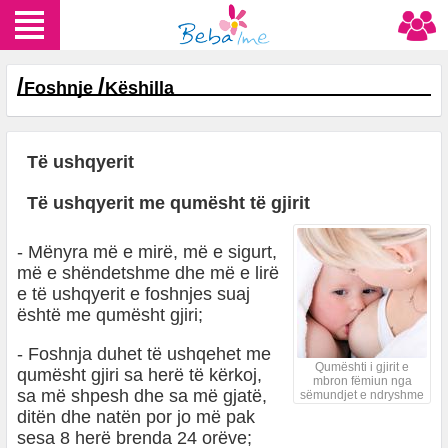
/
/
Foshnje
Këshilla
Të ushqyerit
Të ushqyerit me qumësht të gjirit
- Mënyra më e mirë, më e sigurt,
më e shëndetshme dhe më e lirë
e të ushqyerit e foshnjes suaj
është me qumësht gjiri;
- Foshnja duhet të ushqehet me
Qumështi i gjirit e
qumësht gjiri sa herë të kërkoj,
mbron fëmiun nga
sa më shpesh dhe sa më gjatë,
sëmundjet e ndryshme
ditën dhe natën por jo më pak
sesa 8 herë brenda 24 orëve;