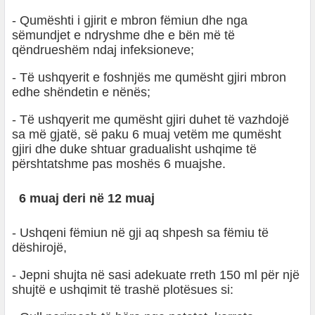
- Qumështi i gjirit e mbron fëmiun dhe nga
sëmundjet e ndryshme dhe e bën më të
qëndrueshëm ndaj infeksioneve;
- Të ushqyerit e foshnjës me qumësht gjiri mbron
edhe shëndetin e nënës;
- Të ushqyerit me qumësht gjiri duhet të vazhdojë
sa më gjatë, së paku 6 muaj vetëm me qumësht
gjiri dhe duke shtuar gradualisht ushqime të
përshtatshme pas moshës 6 muajshe.
6 muaj deri në 12 muaj
- Ushqeni fëmiun në gji aq shpesh sa fëmiu të
dëshirojë,
- Jepni shujta në sasi adekuate rreth 150 ml për një
shujtë e ushqimit të trashë plotësues si: