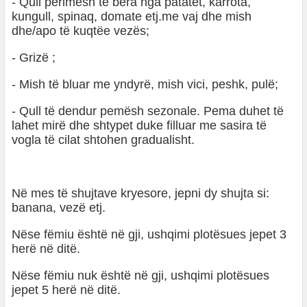
- Qull perimesh të bëra nga patatet, karrota,
kungull, spinaq, domate etj.me vaj dhe mish
dhe/apo të kuqtëe vezës;
- Grizë ;
- Mish të bluar me yndyrë, mish vici, peshk, pulë;
- Qull të dendur pemësh sezonale. Pema duhet të
lahet mirë dhe shtypet duke filluar me sasira të
vogla të cilat shtohen gradualisht.
Në mes të shujtave kryesore, jepni dy shujta si:
banana, vezë etj.
Nëse fëmiu është në gji, ushqimi plotësues jepet 3
herë në ditë.
Nëse fëmiu nuk është në gji, ushqimi plotësues
jepet 5 herë në ditë.