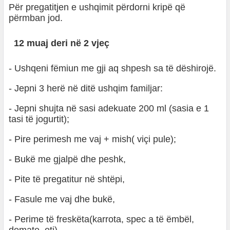
Për pregatitjen e ushqimit përdorni kripë që
përmban jod.
12 muaj deri në 2 vjeç
- Ushqeni fëmiun me gji aq shpesh sa të dëshirojë.
- Jepni 3 herë në ditë ushqim familjar:
- Jepni shujta në sasi adekuate 200 ml (sasia e 1
tasi të jogurtit);
- Pire perimesh me vaj + mish( viçi pule);
- Bukë me gjalpë dhe peshk,
- Pite të pregatitur në shtëpi,
- Fasule me vaj dhe bukë,
- Perime të freskëta(karrota, spec a të ëmbël,