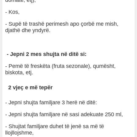
domate, etj),
- Kos,
- Supë të trashë perimesh apo çorbë me mish,
djathë dhe yndyrë.
- Jepni 2 mes shujta në ditë si:
- Pemë të freskëta (fruta sezonale), qumësht,
biskota, etj.
2 vjeç e më tepër
- Jepni shujta familjare 3 herë në ditë:
- Jepni shujta familjare në sasi adekuate 250 ml,
- Shujtat familjare duhet të jenë sa më të
llojllojshme,