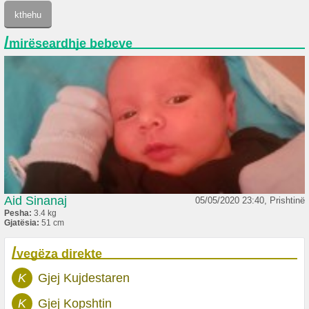
/
mirëseardhje bebeve
Aid Sinanaj
05/05/2020 23:40, Prishtinë
Pesha:
3.4 kg
Gjatësia:
51 cm
/
vegëza direkte
K
Gjej Kujdestaren
K
Gjej Kopshtin