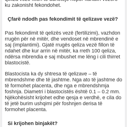
ku zakonisht fekondohet.
Çfarë ndodh pas fekondimit të qelizave vezë?
Pas fekondimit të qelizës vezë (fertilizimi), vazhdon
rrugën për në mitër, dhe vendoset në mbrendinë e
saj (implantimi). Gjatë rrugës qeliza vezë fillon të
ndahet dhe kur arrin në mitër, ka rreth 100 qeliza,
ndërsa mbrendia e saj mbushet me lëng i cili thirret
blastocistë.
Blastocista ka dy shtresa të qelizave – të
mbrendshme dhe të jashtme. Nga ato të jashtme do
të formohet placenta, dhe nga e mbrendshmja
foshnja. Diametri i blastocistës është 0.1 – 0.2 mm.
Njëkohësisht krijohet edhe qesja e verdhë, e cila do
të jetë burim ushqimi për foshnjen derisa të
formohet placenta.
Si krijohen binjakët?