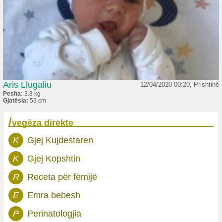
Aris Llugaliu
12/04/2020 00:20, Prishtinë
Pesha:
3.8 kg
Gjatësia:
53 cm
/
vegëza direkte
K
Gjej Kujdestaren
K
Gjej Kopshtin
R
Receta për fëmijë
E
Emra bebesh
P
Perinatologjia