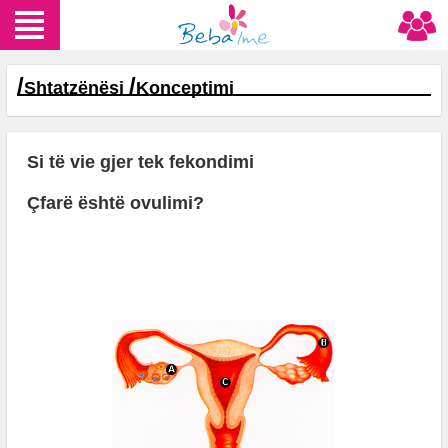
/
/
Shtatzënësi
Konceptimi
Si të vie gjer tek fekondimi
Çfarë është ovulimi?