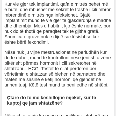
Kur vie gjer tek implantimi, qafa e mitrës bëhet më
e butë, dhe mbushet me sekret të trashë i cili mbron
mbrendinë e mitrës nga infeksionet. Gjatë
implantimit mund të vie gjer te gjakderdhja e madhe
dhe dhembja. Mos u habitni, kjo është normale, por
nuk do të thotë që paraqitet tek të gjitha gratë.
Shumica e grave nuk e dijnë saktësisht se kur
është bërë fekondimi.
Nëse nuk ju vijnë mestruacionet në periudhën kur
do të duhej, mund të kontrolloni nëse jeni shtatzënë
pikërisht përmes hormonit i cili sekretohet në
shtatzani – HCG. Testet të cilat përdoren për
vërtetimin e shtatzanisë blehen në barnatore dhe
maten me sasinë e këtij hormoni që gjendet në
urinën tuaj. Këtë test mund ta bëni edhe në shtëpi.
Çfarë do të më këshillojnë mjekët, kur të
kuptoj që jam shtatzënë?
Nëse shtatzania ka qenë e planifikuar, atëherë me