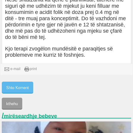
siguri që me udhëzim të mjekut ju keni filluar me
konsumimin e acidit folik në doza prej 0.4 mg në
ditë - tre muaj para konceptimit. Do të vazhdoni me
përdorimin e tyre gjer në javën e 12 të shtatzanisë,
dhe më pas do të udhëzoheni nga mjeku se çfarë
do të bëni më tej.
Kjo terapi zvogëlon mundësitë e paraqitjes së
problemeve me kurriz të foshnjes.
e-mail
print
/
mirëseardhje bebeve