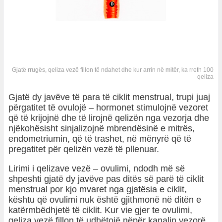
Gjatë rrugës, qeliza vezë fillon të ndahet dhe kur arrin në mitër, ka rreth 100
qeliza
Gjatë dy javëve të para të ciklit menstrual, trupi juaj
përgatitet të ovulojë – hormonet stimulojnë vezoret
që të krijojnë dhe të lirojnë qelizën nga vezorja dhe
njëkohësisht sinjalizojnë mbrendësinë e mitrës,
endometriumin, që të trashet, në mënyrë që të
pregatitet për qelizën vezë të pllenuar.
Lirimi i qelizave vezë – ovulimi, ndodh më së
shpeshti gjatë dy javëve pas ditës së parë të ciklit
menstrual por kjo mvaret nga gjatësia e ciklit,
kështu që ovulimi nuk është gjithmonë në ditën e
katërmbëdhjetë të ciklit. Kur vie gjer te ovulimi,
qeliza vezë fillon të udhëtojë nëpër kanalin vezorë