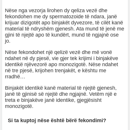
Nëse nga vezorja lirohen dy qeliza vezë dhe
fekondohen me dy spermatozoide të ndara, janë
krijuar dizigotët apo binjakët dyvezore, të cilët kanë
material të ndryshëm gjenesh. Ata mund të jenë me
gjini të njejtë apo të kundërt, mund të ngjajnë ose
jo.
Nëse fekondohet një qelizë vezë dhe më vonë
ndahet në dy pjesë, vie gjer tek krijimi i binjakëve
identikë njëvezorë apo monozigotë. Nëse ndahet
në tre pjesë, krijohen trenjakët, e kështu me
rradhë…
Binjakët identikë kanë material të njejtë gjenesh,
janë të gjinisë së njejtë dhe ngjajnë. Vetëm një e
treta e binjakëve janë identike, gjegjësisht
monozigotë.
Si ta kuptoj nëse është bërë fekondimi?