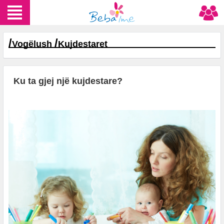
/
/
Vogëlush
Kujdestaret
Ku ta gjej një kujdestare?