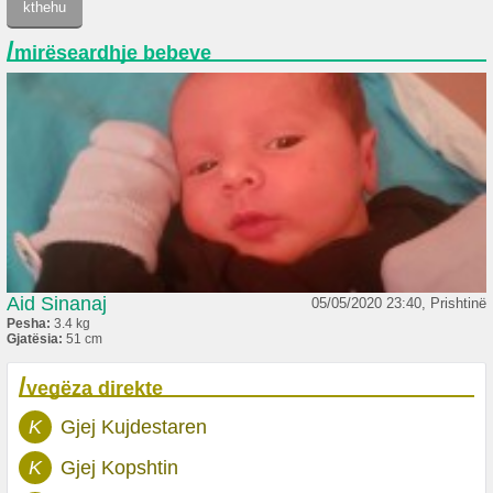
/
mirëseardhje bebeve
Aid Sinanaj
05/05/2020 23:40, Prishtinë
Pesha:
3.4 kg
Gjatësia:
51 cm
/
vegëza direkte
K
Gjej Kujdestaren
K
Gjej Kopshtin