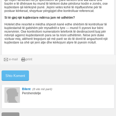
që nxjerr kërkesën ku ju specifikoni se çfarë kërkoni dhe ata kanë dhe
bazën e të dhënave ku mund të kërkoni duke përdorur kodin e zonës, ose
kujdestare që kërkojnë punë. Jepini vetes kohë të mjaftueshme për të
postuar kërkesat, shqyrtuar përgjigjet dhe kontrolluar referencat.
Si të gjej një kujdestare ndërsa jam në udhëtim?
Hotelet dhe resortet e mëdha shpesh kanë edhe shërbim të kontrolluar të
kujdestarisë të gatshëm për mysafirët e tyre — mund t’i pyesni kur bëni
rezervimin. Ose kontrolloni numeratorin telefonik të destinacionit tuaj për
ndonjë agjenci kujdestaresh para se ta nisni udhëtimin. Nëse jeni duke
vizituar miq, atëherë tregojuni që më parë se do të donit të angazhonit një
kujdestare sa ohë që jeni atje dhe kërkojuni atyre të pyesin rrotull.
e-mail
print
Bilent
(8 vite më parë)
Pershendetje