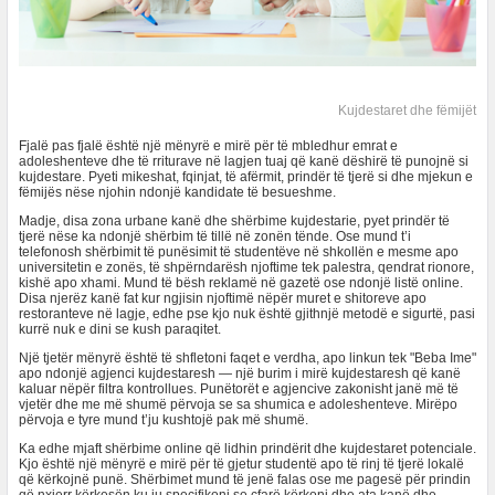
Kujdestaret dhe fëmijët
Fjalë pas fjalë është një mënyrë e mirë për të mbledhur emrat e
adoleshenteve dhe të rriturave në lagjen tuaj që kanë dëshirë të punojnë si
kujdestare. Pyeti mikeshat, fqinjat, të afërmit, prindër të tjerë si dhe mjekun e
fëmijës nëse njohin ndonjë kandidate të besueshme.
Madje, disa zona urbane kanë dhe shërbime kujdestarie, pyet prindër të
tjerë nëse ka ndonjë shërbim të tillë në zonën tënde. Ose mund t’i
telefonosh shërbimit të punësimit të studentëve në shkollën e mesme apo
universitetin e zonës, të shpërndarësh njoftime tek palestra, qendrat rionore,
kishë apo xhami. Mund të bësh reklamë në gazetë ose ndonjë listë online.
Disa njerëz kanë fat kur ngjisin njoftimë nëpër muret e shitoreve apo
restoranteve në lagje, edhe pse kjo nuk është gjithnjë metodë e sigurtë, pasi
kurrë nuk e dini se kush paraqitet.
Një tjetër mënyrë është të shfletoni faqet e verdha, apo linkun tek "Beba Ime"
apo ndonjë agjenci kujdestaresh — një burim i mirë kujdestaresh që kanë
kaluar nëpër filtra kontrollues. Punëtorët e agjencive zakonisht janë më të
vjetër dhe me më shumë përvoja se sa shumica e adoleshenteve. Mirëpo
përvoja e tyre mund t’ju kushtojë pak më shumë.
Ka edhe mjaft shërbime online që lidhin prindërit dhe kujdestaret potenciale.
Kjo është një mënyrë e mirë për të gjetur studentë apo të rinj të tjerë lokalë
që kërkojnë punë. Shërbimet mund të jenë falas ose me pagesë për prindin