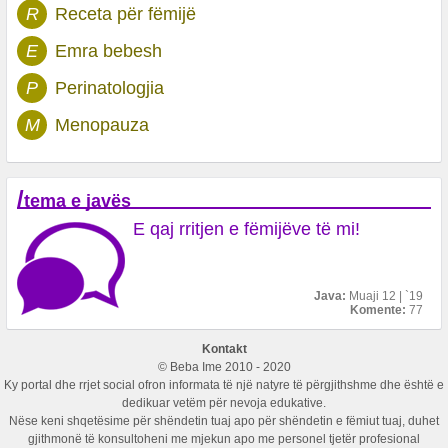
R
Receta për fëmijë
E
Emra bebesh
P
Perinatologjia
M
Menopauza
/
tema e javës
E qaj rritjen e fëmijëve të mi!
Java:
Muaji 12 | `19
Komente:
77
Kontakt
© Beba Ime 2010 - 2020
Ky portal dhe rrjet social ofron informata të një natyre të përgjithshme dhe është e
dedikuar vetëm për nevoja edukative.
Nëse keni shqetësime për shëndetin tuaj apo për shëndetin e fëmiut tuaj, duhet
gjithmonë të konsultoheni me mjekun apo me personel tjetër profesional