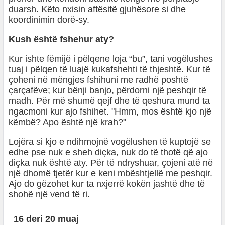
duarsh. Këto nxisin aftësitë gjuhësore si dhe
koordinimin dorë-sy.
Kush është fshehur aty?
Kur ishte fëmijë i pëlqene loja “bu”, tani vogëlushes
tuaj i pëlqen të luajë kukafshehti të thjeshtë. Kur të
çoheni në mëngjes fshihuni me radhë poshtë
çarçafëve; kur bënji banjo, përdorni një peshqir të
madh. Për më shumë qejf dhe të qeshura mund ta
ngacmoni kur ajo fshihet. "Hmm, mos është kjo një
këmbë? Apo është një krah?"
Lojëra si kjo e ndihmojnë vogëlushen të kuptojë se
edhe pse nuk e sheh diçka, nuk do të thotë që ajo
diçka nuk është aty. Për të ndryshuar, çojeni atë në
një dhomë tjetër kur e keni mbështjellë me peshqir.
Ajo do gëzohet kur ta nxjerrë kokën jashtë dhe të
shohë një vend të ri.
16 deri 20 muaj