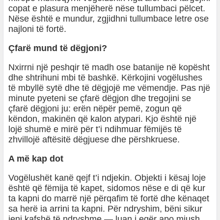
copat e plasura menjëherë nëse tullumbaci pëlcet.
Nëse është e mundur, zgjidhni tullumbace letre ose
najloni të fortë.
Çfarë mund të dëgjoni?
Nxirrni një peshqir të madh ose batanije në kopësht
dhe shtrihuni mbi të bashkë. Kërkojini vogëlushes
të mbyllë sytë dhe të dëgjojë me vëmendje. Pas një
minute pyeteni se çfarë dëgjon dhe tregojini se
çfarë dëgjoni ju: erën nëpër pemë, zogun që
këndon, makinën që kalon atypari. Kjo është një
lojë shumë e mirë për t’i ndihmuar fëmijës të
zhvillojë aftësitë dëgjuese dhe përshkruese.
A më kap dot
Vogëlushët kanë qejf t’i ndjekin. Objekti i kësaj loje
është që fëmija të kapet, sidomos nëse e di që kur
ta kapni do marrë një përqafim të fortë dhe kënaqet
sa herë ia arrini ta kapni. Për ndryshim, bëni sikur
jeni kafshë të ndryshme — luan i egër apo miush