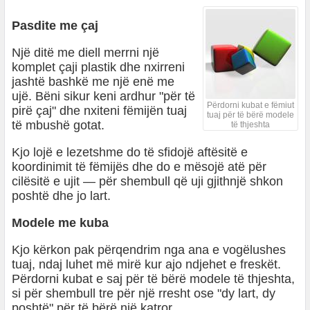
Pasdite me çaj
Një ditë me diell merrni një
komplet çaji plastik dhe nxirreni
jashtë bashkë me një enë me
ujë. Bëni sikur keni ardhur "për të
Përdorni kubat e fëmiut
pirë çaj" dhe nxiteni fëmijën tuaj
tuaj për të bërë modele
të mbushë gotat.
të thjeshta
Kjo lojë e lezetshme do të sfidojë aftësitë e
koordinimit të fëmijës dhe do e mësojë atë për
cilësitë e ujit — për shembull që uji gjithnjë shkon
poshtë dhe jo lart.
Modele me kuba
Kjo kërkon pak përqendrim nga ana e vogëlushes
tuaj, ndaj luhet më mirë kur ajo ndjehet e freskët.
Përdorni kubat e saj për të bërë modele të thjeshta,
si për shembull tre për një rresht ose "dy lart, dy
poshtë" për të bërë një katror.