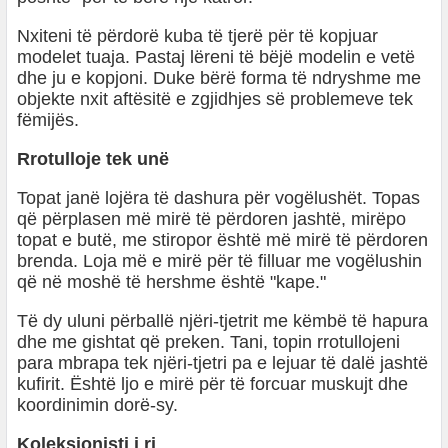
Nxiteni të përdorë kuba të tjerë për të kopjuar
modelet tuaja. Pastaj lëreni të bëjë modelin e vetë
dhe ju e kopjoni. Duke bërë forma të ndryshme me
objekte nxit aftësitë e zgjidhjes së problemeve tek
fëmijës.
Rrotulloje tek unë
Topat janë lojëra të dashura për vogëlushët. Topas
që përplasen më mirë të përdoren jashtë, mirëpo
topat e butë, me stiropor është më mirë të përdoren
brenda. Loja më e mirë për të filluar me vogëlushin
që në moshë të hershme është "kape."
Të dy uluni përballë njëri-tjetrit me këmbë të hapura
dhe me gishtat që preken. Tani, topin rrotullojeni
para mbrapa tek njëri-tjetri pa e lejuar të dalë jashtë
kufirit. Është ljo e mirë për të forcuar muskujt dhe
koordinimin dorë-sy.
Koleksionisti i ri