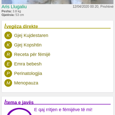
Aris Llugaliu
12/04/2020 00:20, Prishtinë
Pesha:
3.8 kg
Gjatësia:
53 cm
/
vegëza direkte
K
Gjej Kujdestaren
K
Gjej Kopshtin
R
Receta për fëmijë
E
Emra bebesh
P
Perinatologjia
M
Menopauza
/
tema e javës
E qaj rritjen e fëmijëve të mi!