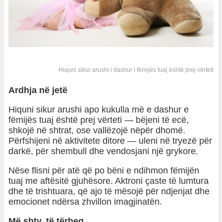
Hiquni sikur arushi i dashur i fëmijës tuaj është prej vërteti
Ardhja në jetë
Hiquni sikur arushi apo kukulla më e dashur e
fëmijës tuaj është prej vërteti — bëjeni të ecë,
shkojë në shtrat, ose vallëzojë nëpër dhomë.
Përfshijeni në aktivitete ditore — uleni në tryezë për
darkë, për shembull dhe vendosjani një grykore.
Nëse flisni për atë që po bëni e ndihmon fëmijën
tuaj me aftësitë gjuhësore. Aktroni çaste të lumtura
dhe të trishtuara, që ajo të mësojë për ndjenjat dhe
emocionet ndërsa zhvillon imagjinatën.
Më shty, të tërheq