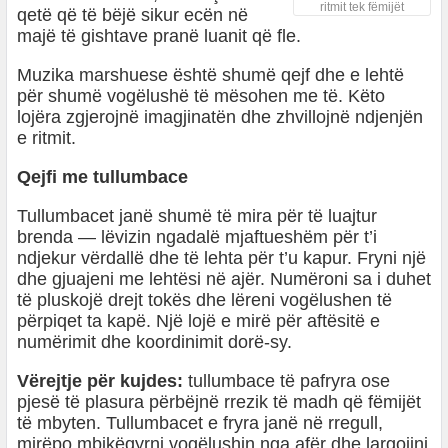
ritmit tek fëmijët
qetë që të bëjë sikur ecën në
majë të gishtave pranë luanit që fle.
Muzika marshuese është shumë qejf dhe e lehtë
për shumë vogëlushë të mësohen me të. Këto
lojëra zgjerojnë imagjinatën dhe zhvillojnë ndjenjën
e ritmit.
Qejfi me tullumbace
Tullumbacet janë shumë të mira për të luajtur
brenda — lëvizin ngadalë mjaftueshëm për t’i
ndjekur vërdallë dhe të lehta për t’u kapur. Fryni një
dhe gjuajeni me lehtësi në ajër. Numëroni sa i duhet
të pluskojë drejt tokës dhe lëreni vogëlushen të
përpiqet ta kapë. Një lojë e mirë për aftësitë e
numërimit dhe koordinimit dorë-sy.
Vërejtje për kujdes:
tullumbace të pafryra ose
pjesë të plasura përbëjnë rrezik të madh që fëmijët
të mbyten. Tullumbacet e fryra janë në rregull,
mirëpo mbikëqyrni vogëlushin nga afër dhe largojini