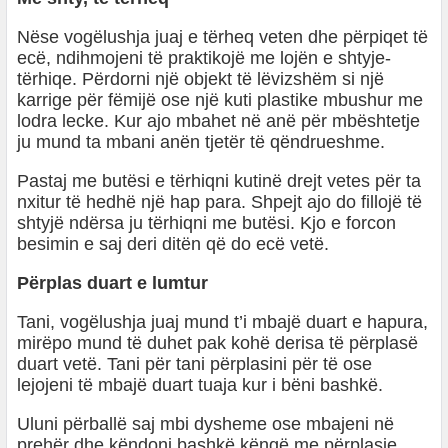
Nëse vogëlushja juaj e tërheq veten dhe përpiqet të
ecë, ndihmojeni të praktikojë me lojën e shtyje-
tërhiqe. Përdorni një objekt të lëvizshëm si një
karrige për fëmijë ose një kuti plastike mbushur me
lodra lecke. Kur ajo mbahet në anë për mbështetje
ju mund ta mbani anën tjetër të qëndrueshme.
Pastaj me butësi e tërhiqni kutinë drejt vetes për ta
nxitur të hedhë një hap para. Shpejt ajo do fillojë të
shtyjë ndërsa ju tërhiqni me butësi. Kjo e forcon
besimin e saj deri ditën që do ecë vetë.
Përplas duart e lumtur
Tani, vogëlushja juaj mund t’i mbajë duart e hapura,
mirëpo mund të duhet pak kohë derisa të përplasë
duart vetë. Tani për tani përplasini për të ose
lejojeni të mbajë duart tuaja kur i bëni bashkë.
Uluni përballë saj mbi dysheme ose mbajeni në
prehër dhe këndoni bashkë këngë me përplasje