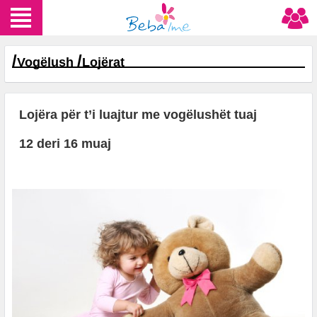
/
/
Vogëlush
Lojërat
Lojëra për t’i luajtur me vogëlushët tuaj
12 deri 16 muaj