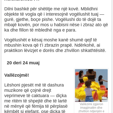
Dilni bashkë për shëtitje me një kovë. Mblidhni
objekte të vogla që i interesojnë vogëlushit tuaj —
gurë, gjethe, boçe pishe. Vogëlushi do të dojë ta
mbajë kovën, por mos u habisni nëse i zbraz ato që
ka dhe fillon të mbledhë nga e para.
Vogëlushët e kësaj moshe kanë shumë qejf të
mbushin kova që t’i zbrazin prapë. Ndërkohë, ai
praktikon lëvizjet e dorës dhe zhvillon shkathtësitë.
20 deri 24 muaj
Vallëzojmë!
Lëshoni pjesët më të dashura
muzikore që çojnë drejt
veprimeve të caktuara — diçka
me ritëm të shpejtë dhe të lartë
Vallëzimi zgjeron
në mënyë që fëmija të përplasë
imagjinatën dhe
këmbët si elefant, ose diçka të
zhvillon ndjenjën e