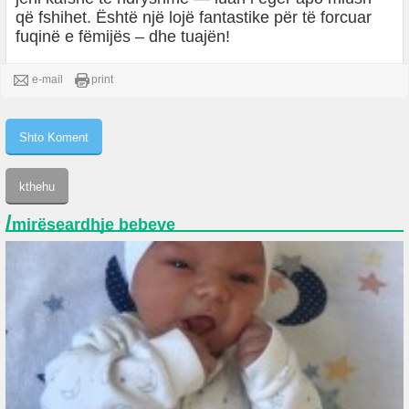
që fshihet. Është një lojë fantastike për të forcuar
fuqinë e fëmijës – dhe tuajën!
e-mail
print
/
mirëseardhje bebeve