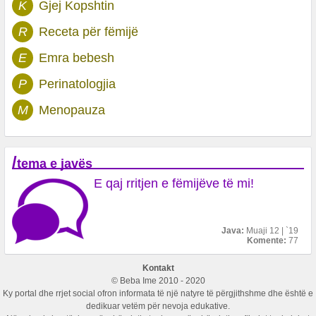
K
Gjej Kopshtin
R
Receta për fëmijë
E
Emra bebesh
P
Perinatologjia
M
Menopauza
/
tema e javës
E qaj rritjen e fëmijëve të mi!
Java:
Muaji 12 | `19
Komente:
77
Kontakt
© Beba Ime 2010 - 2020
Ky portal dhe rrjet social ofron informata të një natyre të përgjithshme dhe është e
dedikuar vetëm për nevoja edukative.