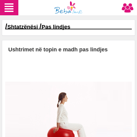
/
/
Shtatzënësi
Pas lindjes
Ushtrimet në topin e madh pas lindjes