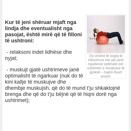
Kur të jeni shëruar mjaft nga
lindja dhe eventualisht nga
pasojat, është mirë që të filloni
të ushtroni:
- relaksoni indet lidhëse dhe
Dy shishe të vogla të
nyjat;
mbushura me ujë janë
ngarkesë optimale për
ushtrimin e muskujve të
- muskujt gjatë ushtrimeve janë
gjoksit – hapni duart
optimalisht të ngarkuar (nuk do të
anash.
kini kallje të muskujve dhe
dhembje muskujsh, që do të mund t’ju shkaktojnë
brenga dhe që do t’ju bëjnë që të hiqni dorë nga
ushtrimet);