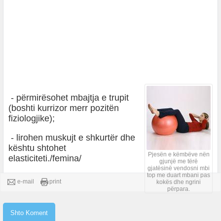
- përmirësohet mbajtja e trupit
(boshti kurrizor merr pozitën
fiziologjike);
- lirohen muskujt e shkurtër dhe
kështu shtohet
Pjesën e këmbëve nën
elasticiteti./femina/
gjunjë me tërë
gjatësinë vendosni mbi
top me duart mbani pas
e-mail
print
kokës dhe ngrini
përpara.