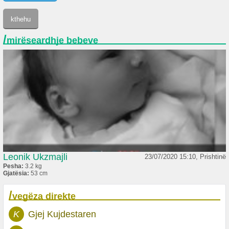
/
mirëseardhje bebeve
Leonik Ukzmajli
23/07/2020 15:10, Prishtinë
Pesha:
3.2 kg
Gjatësia:
53 cm
/
vegëza direkte
K
Gjej Kujdestaren