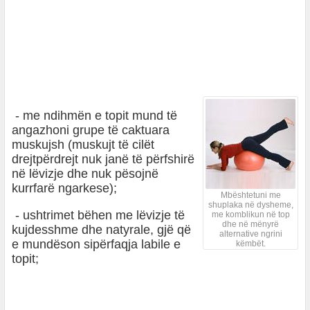
- me ndihmën e topit mund të
angazhoni grupe të caktuara
muskujsh (muskujt të cilët
drejtpërdrejt nuk janë të përfshirë
në lëvizje dhe nuk pësojnë
kurrfarë ngarkese);
Mbështetuni me
shuplaka në dysheme,
- ushtrimet bëhen me lëvizje të
me komblikun në top
dhe në mënyrë
kujdesshme dhe natyrale, gjë që
alternative ngrini
e mundëson sipërfaqja labile e
këmbët.
topit;