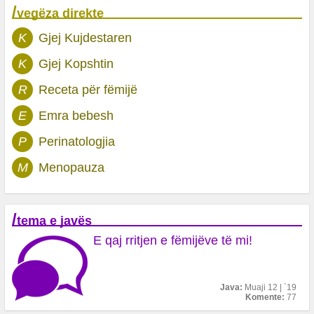
/
vegëza direkte
K
Gjej Kujdestaren
K
Gjej Kopshtin
R
Receta për fëmijë
E
Emra bebesh
P
Perinatologjia
M
Menopauza
/
tema e javës
E qaj rritjen e fëmijëve të mi!
Java:
Muaji 12 | `19
Komente:
77