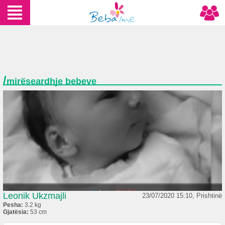
/
mirëseardhje bebeve
Leonik Ukzmajli
23/07/2020 15:10, Prishtinë
Pesha:
3.2 kg
Gjatësia:
53 cm