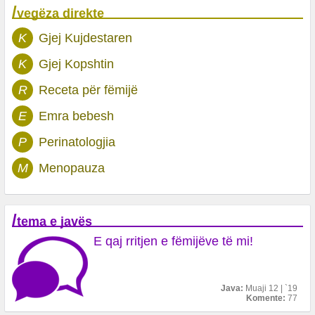
/
vegëza direkte
K
Gjej Kujdestaren
K
Gjej Kopshtin
R
Receta për fëmijë
E
Emra bebesh
P
Perinatologjia
M
Menopauza
/
tema e javës
E qaj rritjen e fëmijëve të mi!
Java:
Muaji 12 | `19
Komente:
77