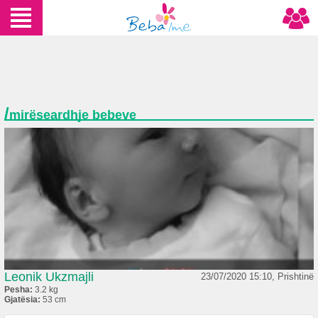
/
mirëseardhje bebeve
Leonik Ukzmajli
23/07/2020 15:10, Prishtinë
Pesha:
3.2 kg
Gjatësia:
53 cm