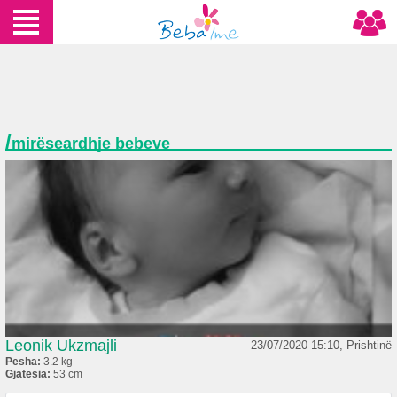
/
mirëseardhje bebeve
Leonik Ukzmajli
23/07/2020 15:10, Prishtinë
Pesha:
3.2 kg
Gjatësia:
53 cm