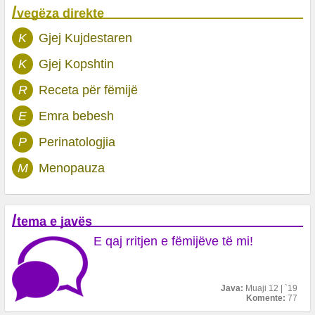
/
vegëza direkte
K
Gjej Kujdestaren
K
Gjej Kopshtin
R
Receta për fëmijë
E
Emra bebesh
P
Perinatologjia
M
Menopauza
/
tema e javës
E qaj rritjen e fëmijëve të mi!
Java:
Muaji 12 | `19
Komente:
77