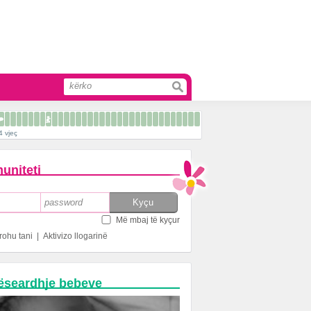
4 vjeç
uniteti
Më mbaj të kyçur
rohu tani
|
Aktivizo llogarinë
ëseardhje bebeve