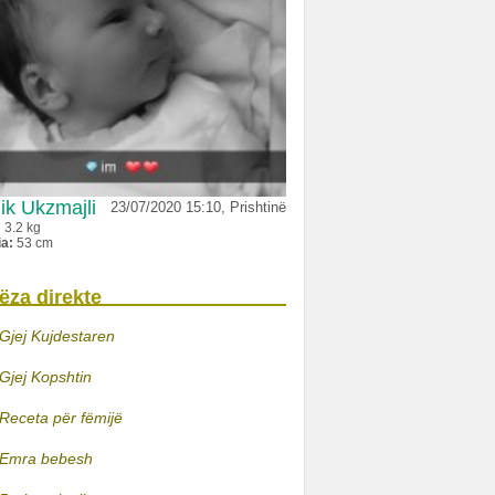
ik Ukzmajli
23/07/2020 15:10, Prishtinë
:
3.2 kg
ia:
53 cm
ëza direkte
Gjej Kujdestaren
Gjej Kopshtin
Receta për fëmijë
Emra bebesh