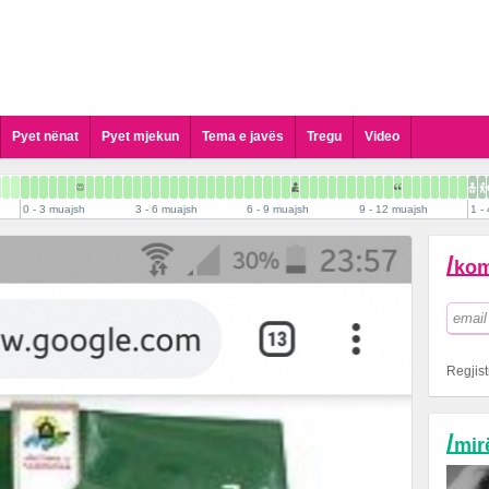
Pyet nënat
Pyet mjekun
Tema e javës
Tregu
Video
Pyet Gjinekologun
Pyet Pediatrin
0 - 3 muajsh
3 - 6 muajsh
6 - 9 muajsh
9 - 12 muajsh
1 - 
Pyet Kirurgun Pediatrik
Pyet Dermatologun
/
kom
Pyet Psikologun
Pyet Stomatologun
Pyet Biologun
Pyet Biokimistin Klinik
Regjist
Pyet Alergologen
Pyet Andrologun
/
mir
Pyet Kardiologun
Pyet Logopeden