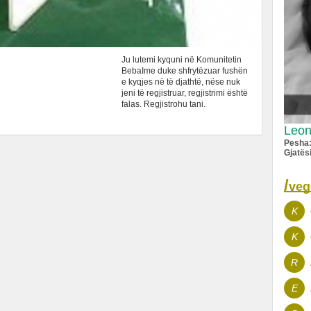
Ju lutemi kyquni në Komunitetin
BebaIme duke shfrytëzuar fushën
e kyqjes në të djathtë, nëse nuk
jeni të regjistruar, regjistrimi është
falas.
Regjistrohu tani
.
Leon
Pesha
Gjatës
/
veg
K
K
R
E