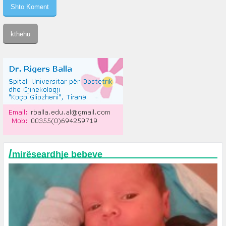
/
mirëseardhje bebeve