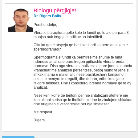
Biologu përgjigjet
Dr. Rigers Balla
Pershendetje,
Vlerat e paraqitura qofte keto te fundit qofte ato perpara 3
muajsh nuk tregojne indikacion inferiliteti.
Cila ka qene arsyeja qe bashkeshorti ka bere analizen e
spermogrames?
Spermograma e fundit ka permiresime shume te mira
ndonese analiza e pare tregon gjithashtu vlera brenda
normave. Disa nga vlerat e analizes se pare jane te dobeta
krahasuar me analizen perseritese, besoj mund te jene si
shkak marrja e materialit, nese bashkeshorti konsumon
alkol ne menyre te rregullt, dhe duhan, edhe keto jane
faktore ndikues. Une i konsideroj brenda normave qe te dy
analizat.
Nese keni kohe qe tentoni per nje shtatezani atehere me
kontaktoni serish qe te thellohemi dhe te zbulojme shkakun
dhe origjinen e veshtiresise per nje shtatezani.
Me respekt
Rigersi