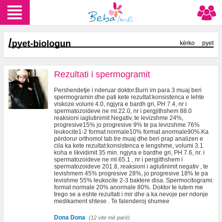
/
pyet-biologun
kërko
pyet
Rezultati i spermogramit
Pershendetje i nderuar doktor.Burri im para 3 muaj beri
spermogramin dhe pati kete rezultat:konsistenca e lehte
viskoze.volumi 4.0, ngjyra e bardh gri, PH 7.4, nr i
spermatozoideve ne ml.22.0, nr i pergjithshem 88.0
reaksioni iaglutinimit Negativ, te levizshme 24%,
progresive15% jo progresive 9% te pa levizshme 76%
leukocite1-2 format normale10% format anormale90%.Ka
përdorur orthomol tab.tre muaj dhe beri prap analizen e
cila ka kete rezultat:konsistenca e lengshme, volumi 3.1
koha e likvidimit 35 min. ngjyra e bardhe gri, PH 7.6, nr. i
spermatozoideve ne ml.65.1 , nr i pergjithshem i
spermatozoideve 201.8, reaksioni i aglutinimit negativ , te
levishmem 45% progresive 28%, jo progresive 18% te pa
levishme 55% leukocite 2-3 baktere disa. Spermocitogrami:
format normale 20% anormale 80%. Doktor te lutem me
trego se a eshte rezultati i mir dhe a ka nevoje per ndonje
medikament shtese . Te falenderoj shumee
Dona Dona
(12 vite më parë)