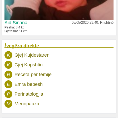
Aid Sinanaj
05/05/2020 23:40, Prishtinë
Pesha:
3.4 kg
Gjatësia:
51 cm
/
vegëza direkte
K
Gjej Kujdestaren
K
Gjej Kopshtin
R
Receta për fëmijë
E
Emra bebesh
P
Perinatologjia
M
Menopauza