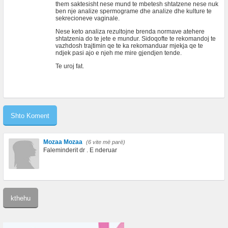
them saktesisht nese mund te mbetesh shtatzene nese nuk
ben nje analize spermograme dhe analize dhe kulture te
sekrecioneve vaginale.
Nese keto analiza rezultojne brenda normave atehere
shtatzenia do te jete e mundur. Sidoqofte te rekomandoj te
vazhdosh trajtimin qe te ka rekomanduar mjekja qe te
ndjek pasi ajo e njeh me mire gjendjen tende.
Te uroj fat.
Mozaa Mozaa
(6 vite më parë)
Faleminderit dr . E nderuar