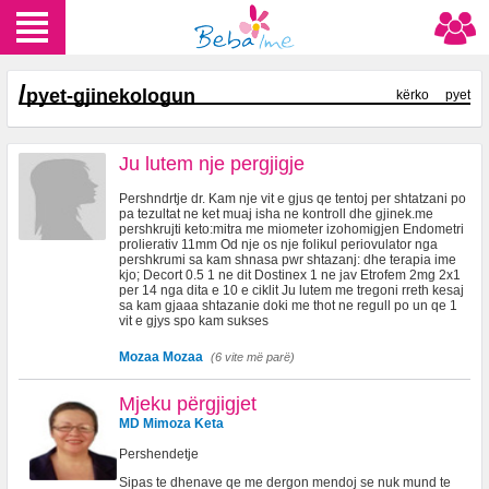
/
pyet-gjinekologun
kërko
pyet
Ju lutem nje pergjigje
Pershndrtje dr. Kam nje vit e gjus qe tentoj per shtatzani po
pa tezultat ne ket muaj isha ne kontroll dhe gjinek.me
pershkrujti keto:mitra me miometer izohomigjen Endometri
prolierativ 11mm Od nje os nje folikul periovulator nga
pershkrumi sa kam shnasa pwr shtazanj: dhe terapia ime
kjo; Decort 0.5 1 ne dit Dostinex 1 ne jav Etrofem 2mg 2x1
per 14 nga dita e 10 e ciklit Ju lutem me tregoni rreth kesaj
sa kam gjaaa shtazanie doki me thot ne regull po un qe 1
vit e gjys spo kam sukses
Mozaa Mozaa
(6 vite më parë)
Mjeku përgjigjet
MD Mimoza Keta
Pershendetje
Sipas te dhenave qe me dergon mendoj se nuk mund te