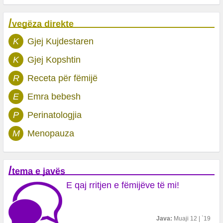
/
vegëza direkte
K
Gjej Kujdestaren
K
Gjej Kopshtin
R
Receta për fëmijë
E
Emra bebesh
P
Perinatologjia
M
Menopauza
/
tema e javës
E qaj rritjen e fëmijëve të mi!
Java:
Muaji 12 | `19