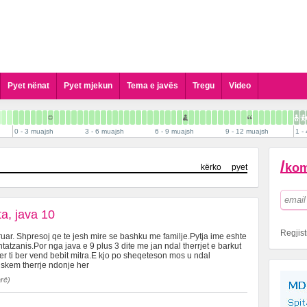
Pyet nënat
Pyet mjekun
Tema e javës
Tregu
Video
Pyet Gjinekologun
Pyet Pediatrin
0 - 3 muajsh
3 - 6 muajsh
6 - 9 muajsh
9 - 12 muajsh
1 - 
Pyet Kirurgun Pediatrik
Pyet Dermatologun
/
kom
kërko
pyet
Pyet Psikologun
Pyet Stomatologun
Pyet Biologun
ta, java 10
Pyet Biokimistin Klinik
Regjist
ar. Shpresoj qe te jesh mire se bashku me familje.Pytja ime eshte
Pyet Alergologen
htatzanis.Por nga java e 9 plus 3 dite me jan ndal therrjet e barkut
er ti ber vend bebit mitra.E kjo po sheqeteson mos u ndal
Pyet Andrologun
 skem therrje ndonje her
Pyet Kardiologun
arë)
Pyet Logopeden