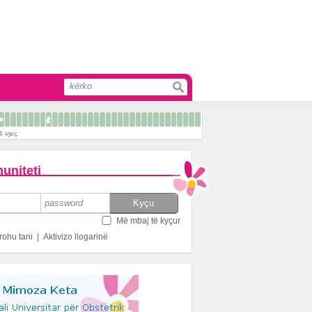
4 vjeç
uniteti
Më mbaj të kyçur
rohu tani
|
Aktivizo llogarinë