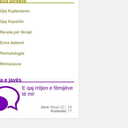
ëza direkte
Gjej Kujdestaren
Gjej Kopshtin
Receta për fëmijë
Emra bebesh
Perinatologjia
Menopauza
a e javës
E qaj rritjen e fëmijëve
të mi!
Java:
Muaji 12 | `19
Komente:
77