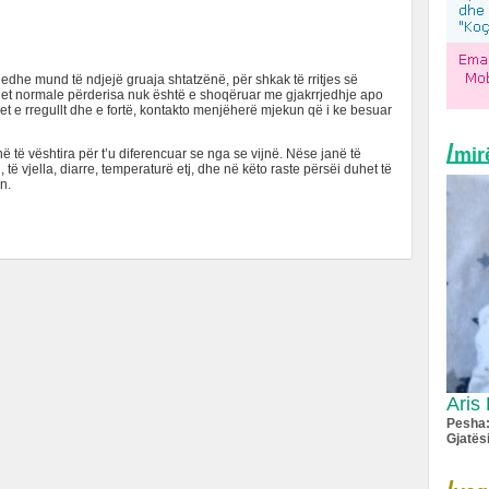
 edhe mund të ndjejë gruaja shtatzënë, për shkak të rritjes së
het normale përderisa nuk është e shoqëruar me gjakrrjedhje apo
ëhet e rregullt dhe e fortë, kontakto menjëherë mjekun që i ke besuar
/
mir
në të vështira për t’u diferencuar se nga se vijnë. Nëse janë të
 vjella, diarre, temperaturë etj, dhe në këto raste përsëi duhet të
n.
Aris 
Pesha
Gjatës