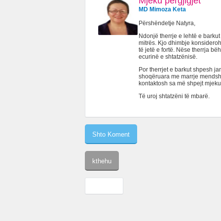
Mjeku përgjigjet
MD Mimoza Keta
Përshëndetje Natyra,
Ndonjë therrje e lehtë e barkut
mitrës. Kjo dhimbje konsidero
të jetë e fortë. Nëse therrja b
ecurinë e shtatzënisë.
Por therrjet e barkut shpesh ja
shoqëruara me marrje mendsh, të
kontaktosh sa më shpejt mjeku
Të uroj shtatzëni të mbarë.