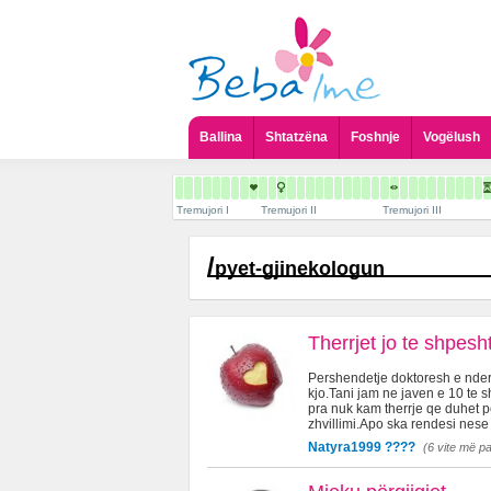
Ballina
Shtatzëna
Foshnje
Vogëlush
Tremujori I
Tremujori II
Tremujori III
/
pyet-gjinekologun
Therrjet jo te shpesh
Pershendetje doktoresh e nderu
kjo.Tani jam ne javen e 10 te s
pra nuk kam therrje qe duhet p
zhvillimi.Apo ska rendesi nese
Natyra1999 ????
(6 vite më p