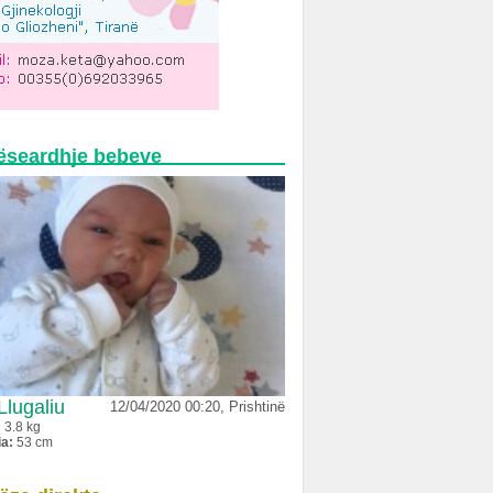
ëseardhje bebeve
Llugaliu
12/04/2020 00:20, Prishtinë
:
3.8 kg
ia:
53 cm