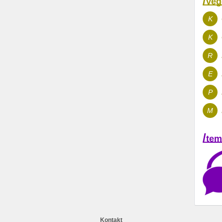
/
veg
K
K
R
E
P
M
/
tem
Kontakt