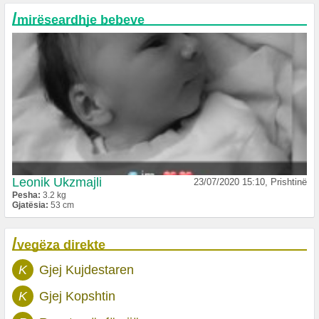
/
mirëseardhje bebeve
Leonik Ukzmajli
23/07/2020 15:10, Prishtinë
Pesha:
3.2 kg
Gjatësia:
53 cm
/
vegëza direkte
K
Gjej Kujdestaren
K
Gjej Kopshtin