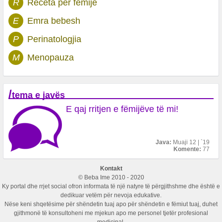
R
Receta për fëmijë
E
Emra bebesh
P
Perinatologjia
M
Menopauza
/
tema e javës
E qaj rritjen e fëmijëve të mi!
Java:
Muaji 12 | `19
Komente:
77
Kontakt
© Beba Ime 2010 - 2020
Ky portal dhe rrjet social ofron informata të një natyre të përgjithshme dhe është e
dedikuar vetëm për nevoja edukative.
Nëse keni shqetësime për shëndetin tuaj apo për shëndetin e fëmiut tuaj, duhet
gjithmonë të konsultoheni me mjekun apo me personel tjetër profesional