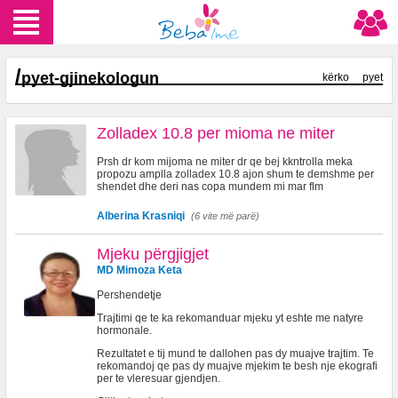
/
pyet-gjinekologun
kërko
pyet
Zolladex 10.8 per mioma ne miter
Prsh dr kom mijoma ne miter dr qe bej kkntrolla meka
propozu amplla zolladex 10.8 ajon shum te demshme per
shendet dhe deri nas copa mundem mi mar flm
Alberina Krasniqi
(6 vite më parë)
Mjeku përgjigjet
MD Mimoza Keta
Pershendetje
Trajtimi qe te ka rekomanduar mjeku yt eshte me natyre
hormonale.
Rezultatet e tij mund te dallohen pas dy muajve trajtim. Te
rekomandoj qe pas dy muajve mjekim te besh nje ekografi
per te vleresuar gjendjen.