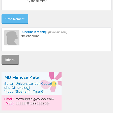
Gjithe te mirat
Alberina Krasniqi
(6 vite më parë)
flm enderuar