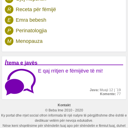
R
Receta për fëmijë
E
Emra bebesh
P
Perinatologjia
M
Menopauza
/
tema e javës
E qaj rritjen e fëmijëve të mi!
Java:
Muaji 12 | `19
Komente:
77
Kontakt
© Beba Ime 2010 - 2020
Ky portal dhe rrjet social ofron informata të një natyre të përgjithshme dhe është e
dedikuar vetëm për nevoja edukative.
Nëse keni shqetësime për shëndetin tuaj apo për shëndetin e fëmiut tuaj, duhet