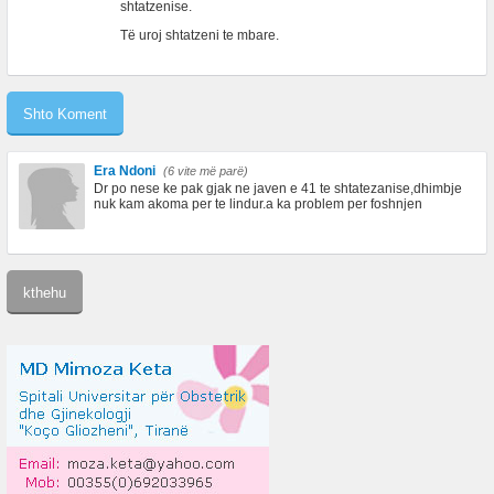
shtatzenise.
Të uroj shtatzeni te mbare.
Era Ndoni
(6 vite më parë)
Dr po nese ke pak gjak ne javen e 41 te shtatezanise,dhimbje
nuk kam akoma per te lindur.a ka problem per foshnjen