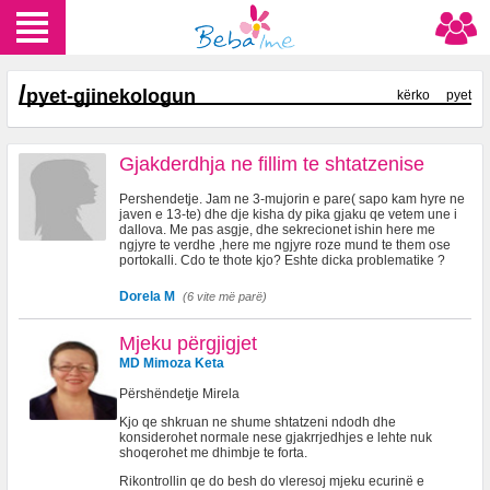
/
pyet-gjinekologun
kërko
pyet
Gjakderdhja ne fillim te shtatzenise
Pershendetje. Jam ne 3-mujorin e pare( sapo kam hyre ne
javen e 13-te) dhe dje kisha dy pika gjaku qe vetem une i
dallova. Me pas asgje, dhe sekrecionet ishin here me
ngjyre te verdhe ,here me ngjyre roze mund te them ose
portokalli. Cdo te thote kjo? Eshte dicka problematike ?
Dorela M
(6 vite më parë)
Mjeku përgjigjet
MD Mimoza Keta
Përshëndetje Mirela
Kjo qe shkruan ne shume shtatzeni ndodh dhe
konsiderohet normale nese gjakrrjedhjes e lehte nuk
shoqerohet me dhimbje te forta.
Rikontrollin qe do besh do vleresoj mjeku ecurinë e