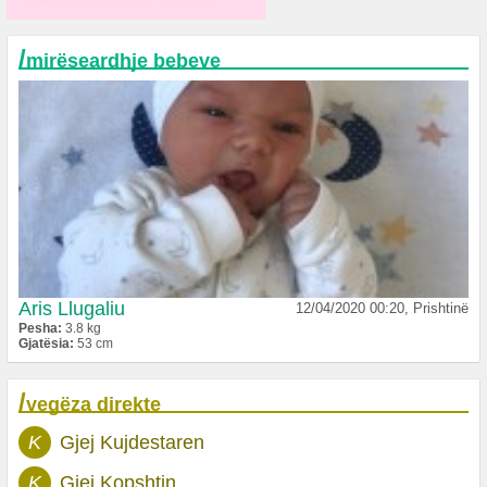
/
mirëseardhje bebeve
Aris Llugaliu
12/04/2020 00:20, Prishtinë
Pesha:
3.8 kg
Gjatësia:
53 cm
/
vegëza direkte
K
Gjej Kujdestaren
K
Gjej Kopshtin