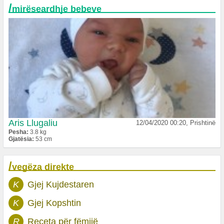
/
mirëseardhje bebeve
Aris Llugaliu
12/04/2020 00:20, Prishtinë
Pesha:
3.8 kg
Gjatësia:
53 cm
/
vegëza direkte
K
Gjej Kujdestaren
K
Gjej Kopshtin
R
Receta për fëmijë