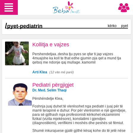
/
pyet-pediatrin
kërko
pyet
Kollitja e vajzes
Pershendetjaa..desha tju pyes se qfar ti jap vajzes
4muajshe ka koll te that edhe gjumin pja qet a mund tja
qetsoj me ndonje qaj mullage..kamomil
Arti Klea
(12 vite më parë)
Pediatri përgjigjet
Dr. Med. Selim Thaqi
Përshëndetje Klea,
Foshnja juaj duhet të vlerësohet nga pediatri i juaj për të
marrë terapinë e duhur. Por për vlerësimin e një gjendjeje,
para së gjithash nga profesionisti kërkohet ekzaminimi
fizikal (vizita mjekësore), konstatimi i gjendjes
(diagnostikimi), verifikimi i moshës dhe peshës së fëmiut.
Shumë inkurajuese gjatë gjithë kësaj kohe do të jetë nëse