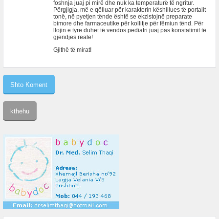
foshnja juaj pi mirë dhe nuk ka temperaturë të ngritur.
Përgjigja, më e qëlluar për karakterin këshillues të portalit
tonë, në pyetjen tënde është se ekzistojnë preparate
bimore dhe farmaceutike për kollitje për fëmiun tënd. Për
llojin e tyre duhet të vendos pediatri juaj pas konstatimit të
gjendjes reale!
Gjithë të mirat!