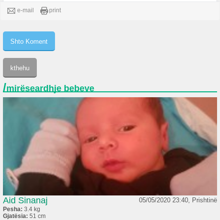
e-mail
print
/
mirëseardhje bebeve
Aid Sinanaj
05/05/2020 23:40, Prishtinë
Pesha:
3.4 kg
Gjatësia:
51 cm