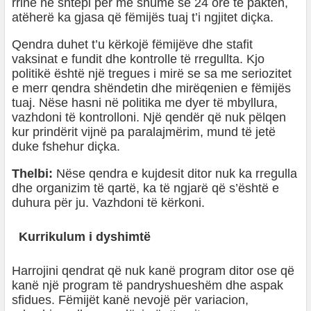
rrinë në shtëpi për më shumë se 24 orë të paktën,
atëherë ka gjasa që fëmijës tuaj t’i ngjitet diçka.
Qendra duhet t’u kërkojë fëmijëve dhe stafit
vaksinat e fundit dhe kontrolle të rregullta. Kjo
politikë është një tregues i mirë se sa me seriozitet
e merr qendra shëndetin dhe mirëqenien e fëmijës
tuaj. Nëse hasni në politika me dyer të mbyllura,
vazhdoni të kontrolloni. Një qendër që nuk pëlqen
kur prindërit vijnë pa paralajmërim, mund të jetë
duke fshehur diçka.
Thelbi:
Nëse qendra e kujdesit ditor nuk ka rregulla
dhe organizim të qartë, ka të ngjarë që s’është e
duhura për ju. Vazhdoni të kërkoni.
Kurrikulum i dyshimtë
Harrojini qendrat që nuk kanë program ditor ose që
kanë një program të pandryshueshëm dhe aspak
sfidues. Fëmijët kanë nevojë për variacion,