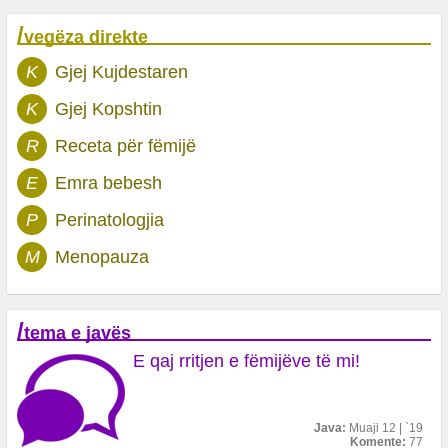
/
vegëza direkte
K
Gjej Kujdestaren
K
Gjej Kopshtin
R
Receta për fëmijë
E
Emra bebesh
P
Perinatologjia
M
Menopauza
/
tema e javës
E qaj rritjen e fëmijëve të mi!
Java:
Muaji 12 | `19
Komente:
77