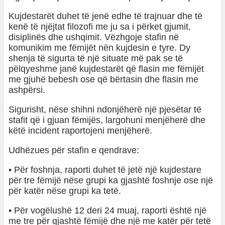
Kujdestarët duhet të jenë edhe të trajnuar dhe të
kenë të njëjtat filozofi me ju sa i përket gjumit,
disiplinës dhe ushqimit. Vëzhgoje stafin në
komunikim me fëmijët nën kujdesin e tyre. Dy
shenja të sigurta të një situate më pak se të
pëlqyeshme janë kujdestarët që flasin me fëmijët
me gjuhë bebesh ose që bërtasin dhe flasin me
ashpërsi.
Sigurisht, nëse shihni ndonjëherë një pjesëtar të
stafit që i gjuan fëmijës, largohuni menjëherë dhe
këtë incident raportojeni menjëherë.
Udhëzues për stafin e qendrave:
• Për foshnja, raporti duhet të jetë një kujdestare
për tre fëmijë nëse grupi ka gjashtë foshnje ose një
për katër nëse grupi ka tetë.
• Për vogëlushë 12 deri 24 muaj, raporti është një
me tre për gjashtë fëmijë dhe një me katër për tetë