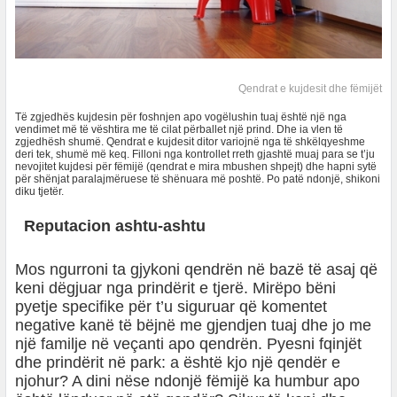
Qendrat e kujdesit dhe fëmijët
Të zgjedhës kujdesin për foshnjen apo vogëlushin tuaj është një nga
vendimet më të vështira me të cilat përballet një prind. Dhe ia vlen të
zgjedhësh shumë. Qendrat e kujdesit ditor variojnë nga të shkëlqyeshme
deri tek, shumë më keq. Filloni nga kontrollet rreth gjashtë muaj para se t’ju
nevojitet kujdesi për fëmijë (qendrat e mira mbushen shpejt) dhe hapni sytë
për shënjat paralajmëruese të shënuara më poshtë. Po patë ndonjë, shikoni
diku tjetër.
Reputacion ashtu-ashtu
Mos ngurroni ta gjykoni qendrën në bazë të asaj që
keni dëgjuar nga prindërit e tjerë. Mirëpo bëni
pyetje specifike për t’u siguruar që komentet
negative kanë të bëjnë me gjendjen tuaj dhe jo me
një familje në veçanti apo qendrën. Pyesni fqinjët
dhe prindërit në park: a është kjo një qendër e
njohur? A dini nëse ndonjë fëmijë ka humbur apo