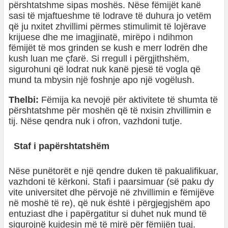
përshtatshme sipas moshës. Nëse fëmijët kanë
sasi të mjaftueshme të lodrave të duhura jo vetëm
që ju nxitet zhvillimi përmes stimulimit të lojërave
krijuese dhe me imagjinatë, mirëpo i ndihmon
fëmijët të mos grinden se kush e merr lodrën dhe
kush luan me çfarë. Si rregull i përgjithshëm,
sigurohuni që lodrat nuk kanë pjesë të vogla që
mund ta mbysin një foshnje apo një vogëlush.
Thelbi:
Fëmija ka nevojë për aktivitete të shumta të
përshtatshme për moshën që të nxisin zhvillimin e
tij. Nëse qendra nuk i ofron, vazhdoni tutje.
Staf i papërshtatshëm
Nëse punëtorët e një qendre duken të pakualifikuar,
vazhdoni të kërkoni. Stafi i paarsimuar (së paku dy
vite universitet dhe përvojë në zhvillimin e fëmijëve
në moshë të re), që nuk është i përgjegjshëm apo
entuziast dhe i papërgatitur si duhet nuk mund të
sigurojnë kujdesin më të mirë për fëmijën tuaj.