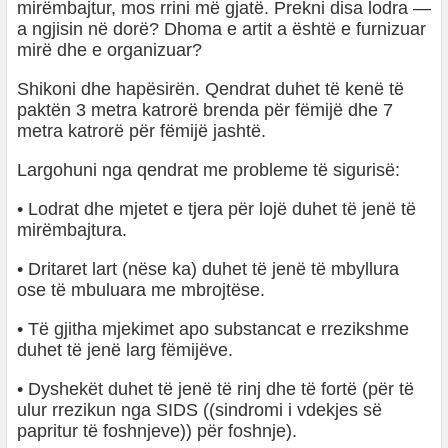
mirëmbajtur, mos rrini më gjatë. Prekni disa lodra —
a ngjisin në dorë? Dhoma e artit a është e furnizuar
mirë dhe e organizuar?
Shikoni dhe hapësirën. Qendrat duhet të kenë të
paktën 3 metra katrorë brenda për fëmijë dhe 7
metra katrorë për fëmijë jashtë.
Largohuni nga qendrat me probleme të sigurisë:
• Lodrat dhe mjetet e tjera për lojë duhet të jenë të
mirëmbajtura.
• Dritaret lart (nëse ka) duhet të jenë të mbyllura
ose të mbuluara me mbrojtëse.
• Të gjitha mjekimet apo substancat e rrezikshme
duhet të jenë larg fëmijëve.
• Dyshekët duhet të jenë të rinj dhe të fortë (për të
ulur rrezikun nga SIDS ((sindromi i vdekjes së
papritur të foshnjeve)) për foshnje).