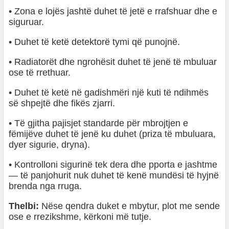
• Zona e lojës jashtë duhet të jetë e rrafshuar dhe e
siguruar.
• Duhet të ketë detektorë tymi që punojnë.
• Radiatorët dhe ngrohësit duhet të jenë të mbuluar
ose të rrethuar.
• Duhet të ketë në gadishmëri një kuti të ndihmës
së shpejtë dhe fikës zjarri.
• Të gjitha pajisjet standarde për mbrojtjen e
fëmijëve duhet të jenë ku duhet (priza të mbuluara,
dyer sigurie, dryna).
• Kontrolloni sigurinë tek dera dhe pporta e jashtme
— të panjohurit nuk duhet të kenë mundësi të hyjnë
brenda nga rruga.
Thelbi:
Nëse qendra duket e mbytur, plot me sende
ose e rrezikshme, kërkoni më tutje.