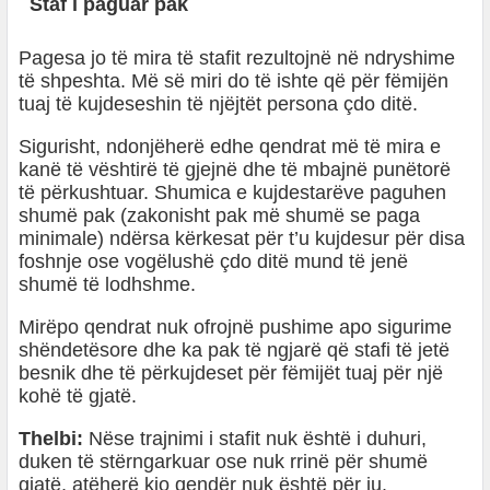
Staf i paguar pak
Pagesa jo të mira të stafit rezultojnë në ndryshime
të shpeshta. Më së miri do të ishte që për fëmijën
tuaj të kujdeseshin të njëjtët persona çdo ditë.
Sigurisht, ndonjëherë edhe qendrat më të mira e
kanë të vështirë të gjejnë dhe të mbajnë punëtorë
të përkushtuar. Shumica e kujdestarëve paguhen
shumë pak (zakonisht pak më shumë se paga
minimale) ndërsa kërkesat për t’u kujdesur për disa
foshnje ose vogëlushë çdo ditë mund të jenë
shumë të lodhshme.
Mirëpo qendrat nuk ofrojnë pushime apo sigurime
shëndetësore dhe ka pak të ngjarë që stafi të jetë
besnik dhe të përkujdeset për fëmijët tuaj për një
kohë të gjatë.
Thelbi:
Nëse trajnimi i stafit nuk është i duhuri,
duken të stërngarkuar ose nuk rrinë për shumë
gjatë, atëherë kjo qendër nuk është për ju.