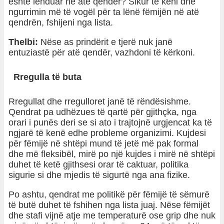
është lënduar në atë qendër? Sikur të keni dhe
ngurrimin më të vogël për ta lënë fëmijën në atë
qendrën, fshijeni nga lista.
Thelbi:
Nëse as prindërit e tjerë nuk janë
entuziastë për atë qendër, vazhdoni të kërkoni.
Rregulla të buta
Rregullat dhe rregulloret janë të rëndësishme.
Qendrat pa udhëzues të qartë për gjithçka, nga
orari i punës deri se si ato i trajtojnë urgjencat ka të
ngjarë të kenë edhe probleme organizimi. Kujdesi
për fëmijë në shtëpi mund të jetë më pak formal
dhe më fleksibël, mirë po një kujdes i mirë në shtëpi
duhet të ketë gjithsesi orar të caktuar, politika
sigurie si dhe mjedis të sigurtë nga ana fizike.
Po ashtu, qendrat me politikë për fëmijë të sëmurë
të butë duhet të fshihen nga lista juaj. Nëse fëmijët
dhe stafi vijnë atje me temperaturë ose grip dhe nuk