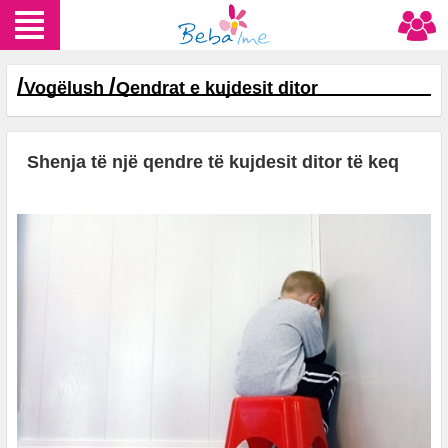
/
/
Vogëlush
Qendrat e kujdesit ditor
Shenja të një qendre të kujdesit ditor të keq