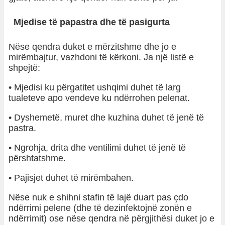
Mjedise të papastra dhe të pasigurta
Nëse qendra duket e mërzitshme dhe jo e
mirëmbajtur, vazhdoni të kërkoni. Ja një listë e
shpejtë:
• Mjedisi ku përgatitet ushqimi duhet të larg
tualeteve apo vendeve ku ndërrohen pelenat.
• Dyshemetë, muret dhe kuzhina duhet të jenë të
pastra.
• Ngrohja, drita dhe ventilimi duhet të jenë të
përshtatshme.
• Pajisjet duhet të mirëmbahen.
Nëse nuk e shihni stafin të lajë duart pas çdo
ndërrimi pelene (dhe të dezinfektojnë zonën e
ndërrimit) ose nëse qendra në përgjithësi duket jo e