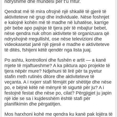
ndryshime dhe mundësi për t’u rritur.
Qendrat më të mira ofrojnë një shkallë të gjerë të
aktiviteteve në grup dhe individuale. Nëse foshnjet
e kalojnë kohën më të madhe në luhatëse, karrige
për bebe apo pajisje të tjera për të mbajtur bebet,
nëse qendra nuk ofron aktivitete të organizuara që
ndryshojnë rregullisht, ose nëse televizioni dhe
videokasetat janë një pjesë e madhe e aktiviteteve
të ditës, fshijeni këtë qendër nga lista juaj.
Po ashtu, kontrolloni dhe fushën e artit — a kanë
mjete të mjaftueshme? A ka piktura apo projekte të
tjera nëpër mure? Ndjehuni të lirë për ta pyetur
stafin rreth rutinës ditore dhe aktiviteteve të
veçanta. A i nxjerr stafi fëmijët për shëtitje dhe nëse
po, e bëjnë këtë në mënyrë të sigurtë për ju? A i
festojnë festat dhe nëse po, cilat? Përgjigjet ju japin
një ide se sa i kujdesshëm është stafi për
planifikimin dhe përgatitjen.
Mos harxhoni kohë me qendra ku kanë pak lojëra të