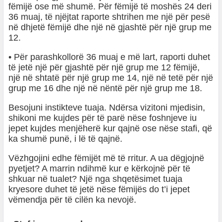
fëmijë ose më shumë. Për fëmijë të moshës 24 deri
36 muaj, të njëjtat raporte shtrihen me një për pesë
në dhjetë fëmijë dhe një në gjashtë për një grup me
12.
• Për parashkollorë 36 muaj e më lart, raporti duhet
të jetë një për gjashtë për një grup me 12 fëmijë,
një në shtatë për një grup me 14, një në tetë për një
grup me 16 dhe një në nëntë për një grup me 18.
Besojuni instikteve tuaja. Ndërsa vizitoni mjedisin,
shikoni me kujdes për të parë nëse foshnjeve iu
jepet kujdes menjëherë kur qajnë ose nëse stafi, që
ka shumë punë, i lë të qajnë.
Vëzhgojini edhe fëmijët më të rritur. A ua dëgjojnë
pyetjet? A marrin ndihmë kur e kërkojnë për të
shkuar në tualet? Një nga shqetësimet tuaja
kryesore duhet të jetë nëse fëmijës do t’i jepet
vëmendja për të cilën ka nevojë.