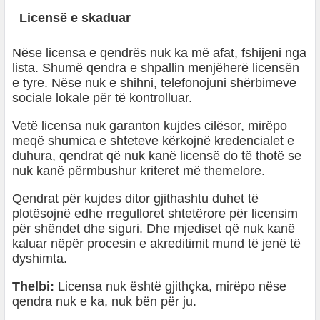
Licensë e skaduar
Nëse licensa e qendrës nuk ka më afat, fshijeni nga
lista. Shumë qendra e shpallin menjëherë licensën
e tyre. Nëse nuk e shihni, telefonojuni shërbimeve
sociale lokale për të kontrolluar.
Vetë licensa nuk garanton kujdes cilësor, mirëpo
meqë shumica e shteteve kërkojnë kredencialet e
duhura, qendrat që nuk kanë licensë do të thotë se
nuk kanë përmbushur kriteret më themelore.
Qendrat për kujdes ditor gjithashtu duhet të
plotësojnë edhe rregulloret shtetërore për licensim
për shëndet dhe siguri. Dhe mjediset që nuk kanë
kaluar nëpër procesin e akreditimit mund të jenë të
dyshimta.
Thelbi:
Licensa nuk është gjithçka, mirëpo nëse
qendra nuk e ka, nuk bën për ju.