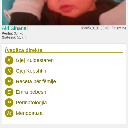
Aid Sinanaj
05/05/2020 23:40, Prishtinë
Pesha:
3.4 kg
Gjatësia:
51 cm
/
vegëza direkte
K
Gjej Kujdestaren
K
Gjej Kopshtin
R
Receta për fëmijë
E
Emra bebesh
P
Perinatologjia
M
Menopauza