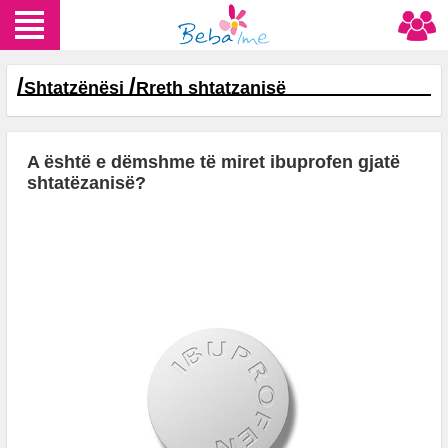
/
/
Shtatzënësi
Rreth shtatzanisë
A është e dëmshme të miret ibuprofen gjatë
shtatëzanisë?