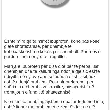
Është mirë që të mirret ibuprofen, kohë pas kohë
gjatë shtatëzanisë, për dhembje të
kohëpaskohshme kokës për shembull. Por mos e
përdorni në mënyrë të rregulltë.
Marrja e ibuprofen për disa ditë për të përballuar
dhembjen dhe të kallurit nga ndonjë gjë siç është
ndrydhja e nyjeve apo sëmundja e ishijasit nuk
është ndonjë problem. Por nuk preferohet për
shërimin e dhembjeve kronike, posaçërisht në
tremujorin e fundit të shtatëzanisë.
Një medikament i ngjajshëm i quajtur Indomethicin,
është lidhur me problemet e zemrës tek në një