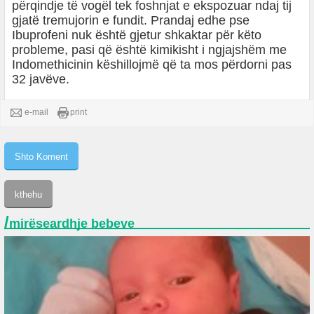
përqindje të vogël tek foshnjat e ekspozuar ndaj tij
gjatë tremujorin e fundit. Prandaj edhe pse
Ibuprofeni nuk është gjetur shkaktar për këto
probleme, pasi që është kimikisht i ngjajshëm me
Indomethicinin këshillojmë që ta mos përdorni pas
32 javëve.
e-mail
print
/
mirëseardhje bebeve