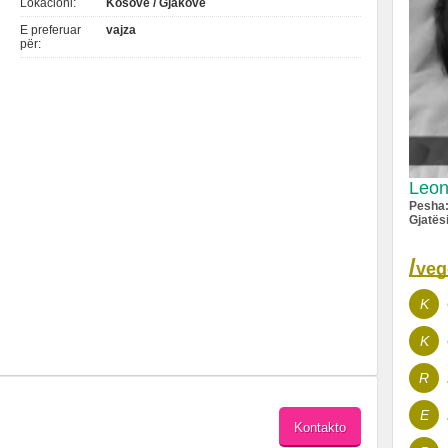
Lokacioni:
Kosovë / Gjakovë
E preferuar
vajza
për:
Leon
Pesha
Gjatës
/
veg
K
K
R
E