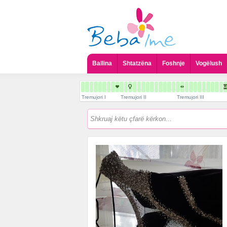
Ballina
Shtatzëna
Foshnje
Vogëlush
Tremujori I
Tremujori II
Tremujori III