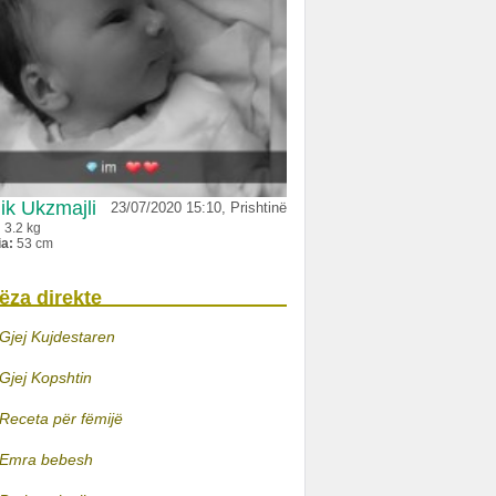
ik Ukzmajli
23/07/2020 15:10, Prishtinë
:
3.2 kg
ia:
53 cm
ëza direkte
Gjej Kujdestaren
Gjej Kopshtin
Receta për fëmijë
Emra bebesh