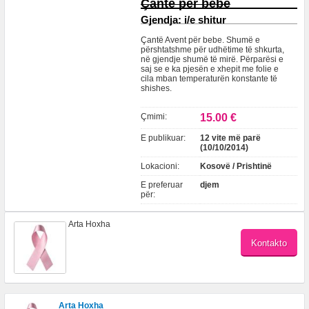
Çantë për bebe
Gjendja:
i/e shitur
Çantë Avent për bebe. Shumë e
përshtatshme për udhëtime të shkurta,
në gjendje shumë të mirë. Përparësi e
saj se e ka pjesën e xhepit me folie e
cila mban temperaturën konstante të
shishes.
Çmimi:
15.00 €
E publikuar:
12 vite më parë
(10/10/2014)
Lokacioni:
Kosovë / Prishtinë
E preferuar
djem
për:
Arta Hoxha
Arta Hoxha