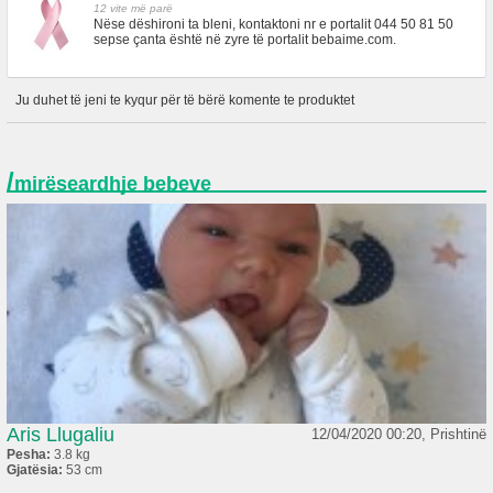
12 vite më parë
Nëse dëshironi ta bleni, kontaktoni nr e portalit 044 50 81 50
sepse çanta është në zyre të portalit bebaime.com.
Ju duhet të jeni te kyqur për të bërë komente te produktet
/
mirëseardhje bebeve
Aris Llugaliu
12/04/2020 00:20, Prishtinë
Pesha:
3.8 kg
Gjatësia:
53 cm