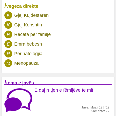
/
vegëza direkte
K
Gjej Kujdestaren
K
Gjej Kopshtin
R
Receta për fëmijë
E
Emra bebesh
P
Perinatologjia
M
Menopauza
/
tema e javës
E qaj rritjen e fëmijëve të mi!
Java:
Muaji 12 | `19
Komente:
77