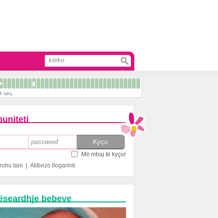
4 vjeç
uniteti
Më mbaj të kyçur
rohu tani
|
Aktivizo llogarinë
ëseardhje bebeve