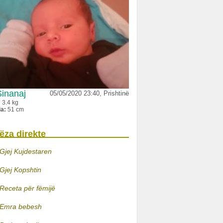
Sinanaj
05/05/2020 23:40, Prishtinë
:
3.4 kg
ia:
51 cm
ëza direkte
Gjej Kujdestaren
Gjej Kopshtin
Receta për fëmijë
Emra bebesh