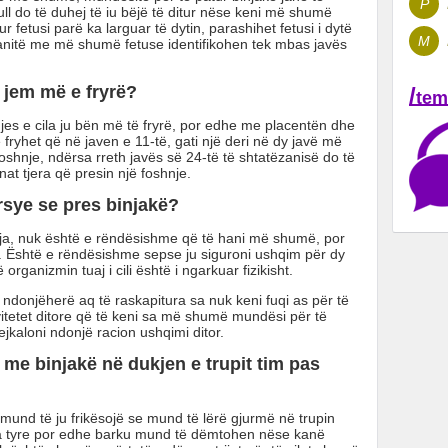
P
ull do të duhej të iu bëjë të ditur nëse keni më shumë
r fetusi parë ka larguar të dytin, parashihet fetusi i dytë
M
ëzanitë me më shumë fetuse identifikohen tek mbas javës
 jem më e fryrë?
/
tem
es e cila ju bën më të fryrë, por edhe me placentën dhe
ë fryhet që në javen e 11-të, gati një deri në dy javë më
oshnje, ndërsa rreth javës së 24-të të shtatëzanisë do të
at tjera që presin një foshnje.
rsye se pres binjakë?
ja, nuk është e rëndësishme që të hani më shumë, por
i. Është e rëndësishme sepse ju siguroni ushqim për dy
 organizmin tuaj i cili është i ngarkuar fizikisht.
 ndonjëherë aq të raskapitura sa nuk keni fuqi as për të
vitetet ditore që të keni sa më shumë mundësi për të
kaloni ndonjë racion ushqimi ditor.
 me binjakë në dukjen e trupit tim pas
und të ju frikësojë se mund të lërë gjurmë në trupin
ra tyre por edhe barku mund të dëmtohen nëse kanë