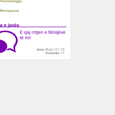
Perinatologjia
Menopauza
a e javës
E qaj rritjen e fëmijëve
të mi!
Java:
Muaji 12 | `19
Komente:
77