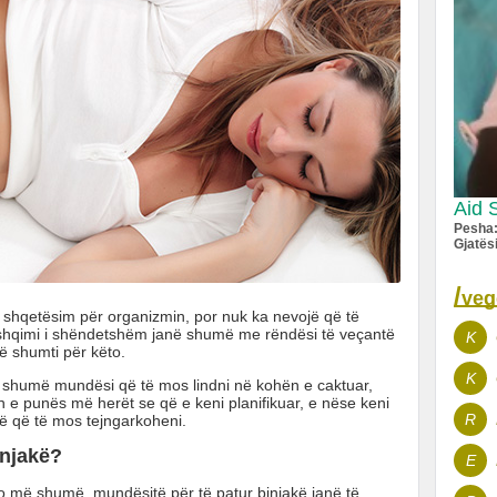
Aid 
Pesha
Gjatës
/
veg
ë shqetësim për organizmin, por nuk ka nevojë që të
ushqimi i shëndetshëm janë shumë me rëndësi të veçantë
K
ë shumti për këto.
K
a shumë mundësi që të mos lindni në kohën e caktuar,
en e punës më herët se që e keni planifikuar, e nëse keni
R
më që të mos tejngarkoheni.
injakë?
E
po më shumë, mundësitë për të patur binjakë janë të