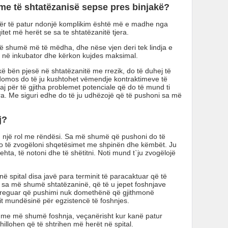
e të shtatëzanisë sepse pres binjakë?
për të patur ndonjë komplikim është më e madhe nga
tet më herët se sa te shtatëzanitë tjera.
ë shumë më të mëdha, dhe nëse vjen deri tek lindja e
 në inkubator dhe kërkon kujdes maksimal.
kë bën pjesë në shtatëzanitë me rrezik, do të duhej të
idomos do të ju kushtohet vëmendje kontraktimeve të
për të gjitha problemet potenciale që do të mund ti
ra. Me siguri edhe do të ju udhëzojë që të pushoni sa më
j?
n një rol me rëndësi. Sa më shumë që pushoni do të
o të zvogëloni shqetësimet me shpinën dhe këmbët. Ju
lehta, të notoni dhe të shëtitni. Noti mund t`ju zvogëlojë
 spital disa javë para terminit të paracaktuar që të
 sa më shumë shtatëzaninë, që të u jepet foshnjave
 treguar që pushimi nuk domethënë që gjithmonë
it mundësinë për egzistencë të foshnjes.
të me më shumë foshnja, veçanërisht kur kanë patur
illohen që të shtrihen më herët në spital.