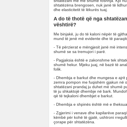
shtatëzani me më shumë foshnja. Kjo nuk 
shtatëzëna brengosen, nuk janë të lidhu
dhe elasticitetit të lëkurës tuaj.
A do të thotë që nga shtatëza
vështirë?
Me binjakë, ju do të kaloni nëpër të gjit
mund të jenë më evidente dhe të paraqit
- Të përzierat e mëngjesit janë më inten
shumë se sa tremujori i parë.
- Pagjaksia është e zakonshme tek shtatë
shumë hekur. Mjeku juaj, në bazë të anal
folik.
- Dhembja e barkut dhe mungesa e ajrit 
zemra pompon me fuqishëm gjakun në or
shtatëzani prandaj ju duhet më shumë p
të ju shkaktojë dhembje në bark. Mundoh
që të tejkaloni dhembjet e barkut.
- Dhembja e shpinës është më e theksuar
- Zgjerimi i venave dhe kapilarëve paraq
këmbë për kohë të gjatë, ushtroni rregul
çorape për shtatëzëna.