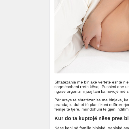
Shtatëzania me binjakë vërtetë është nj
shqetësoheni rreth kësaj. Pushimi dhe 
ngase organizmi juaj tani ka nevojë më s
Për arsye të shtatëzanisë me binjakë, k
prandaj iu duhet të planifikoni ndërprerj
fëmijë të tjerë, mundohuni të gjeni ndih
Kur do ta kuptojë nëse pres b
Nëse keni në familje binjakë, trenjakë a