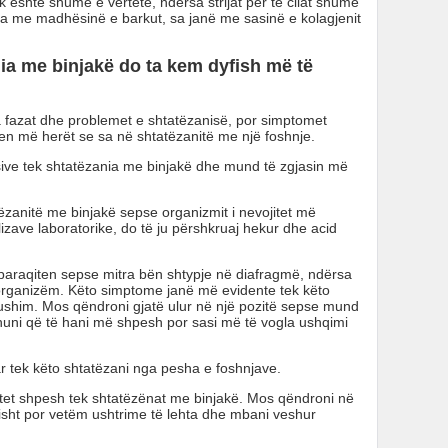
është shumë e vërtetë, ndërsa strijat për të cilat shumë
ra me madhësinë e barkut, sa janë me sasinë e kolagjenit
nia me binjakë do ta kem dyfish më të
ha fazat dhe problemet e shtatëzanisë, por simptomet
en më herët se sa në shtatëzanitë me një foshnje.
sive tek shtatëzania me binjakë dhe mund të zgjasin më
zanitë me binjakë sepse organizmit i nevojitet më
izave laboratorike, do të ju përshkruaj hekur dhe acid
paraqiten sepse mitra bën shtypje në diafragmë, ndërsa
ganizëm. Këto simptome janë më evidente tek këto
ushim. Mos qëndroni gjatë ulur në një pozitë sepse mund
uni që të hani më shpesh por sasi më të vogla ushqimi
 tek këto shtatëzani nga pesha e foshnjave.
itet shpesh tek shtatëzënat me binjakë. Mos qëndroni në
lisht por vetëm ushtrime të lehta dhe mbani veshur