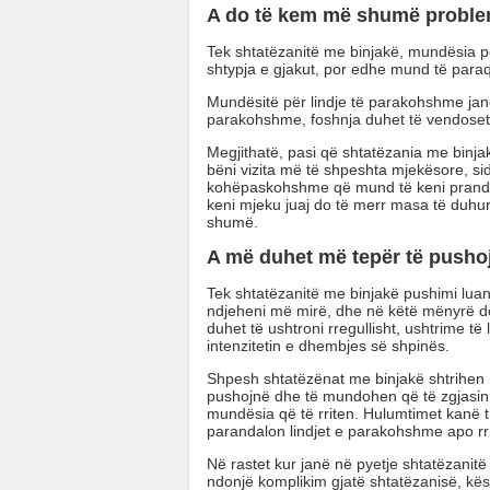
A do të kem më shumë problem
Tek shtatëzanitë me binjakë, mundësia 
shtypja e gjakut, por edhe mund të paraqi
Mundësitë për lindje të parakohshme jan
parakohshme, foshnja duhet të vendoset
Megjithatë, pasi që shtatëzania me binja
bëni vizita më të shpeshta mjekësore, s
kohëpaskohshme që mund të keni prandaj 
keni mjeku juaj do të merr masa të duhu
shumë.
A më duhet më tepër të pusho
Tek shtatëzanitë me binjakë pushimi lua
ndjeheni më mirë, dhe në këtë mënyrë d
duhet të ushtroni rregullisht, ushtrime të 
intenzitetin e dhembjes së shpinës.
Shpesh shtatëzënat me binjakë shtrihen në
pushojnë dhe të mundohen që të zgjasin
mundësia që të rriten. Hulumtimet kanë
parandalon lindjet e parakohshme apo rr
Në rastet kur janë në pyetje shtatëzani
ndonjë komplikim gjatë shtatëzanisë, kësh