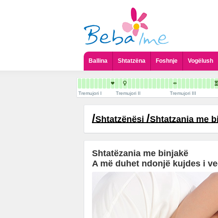
Ballina
Shtatzëna
Foshnje
Vogëlush
Tremujori I
Tremujori II
Tremujori III
/
/
Shtatzënësi
Shtatzania me b
Shtatëzania me binjakë
A më duhet ndonjë kujdes i v