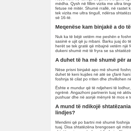
mëdha. Qysh në fillim vizita me ultra ting
fetuse në mitër. Shumë rrallë, në rastet ku
tek vizita me ultra tingull, ndërsa shtat
së 16-të.
Meqenëse kam binjakë a do të
Nuk ka të bëjë vetëm me peshën e foshnj
sasinë e ujit që ju mbani. Barku juaj do t
herët se tek gratë që mbajnë vetëm një f
dukeni shumë më të fryra se sa shtatëzën
A duhet të ha më shumë për a
Nëse prisni binjakë apo më shumë foshn
duhet të keni kujdes në atë se çfarë han
foshnja të cilat po rriten dhe zhvillohen në
Ështe e mundur që të ndjeheni të lodhur,
ngrënë. Angazhoni partnerin tuaj në akti
pushuar dhe në asnjë mënyrë të mos e tej
A mund të ndikojë shtatëzania
lindjes?
Mendimi që po bartni më shumë foshnja m
tuaj. Disa shtatëzëna brengosen që mit