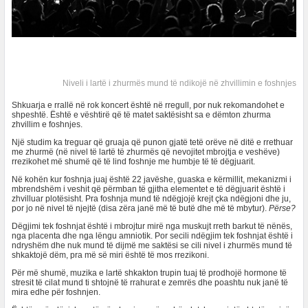
Niveli i lartë i zhurmës mund të ndikojë në zhvillimin e foshnjes
Shkuarja e rrallë në rok koncert është në rregull, por nuk rekomandohet e
shpeshtë. Është e vështirë që të matet saktësisht sa e dëmton zhurma
zhvillim e foshnjes.
Një studim ka treguar që gruaja që punon gjatë tetë orëve në ditë e rrethuar
me zhurmë (në nivel të lartë të zhurmës që nevojitet mbrojtja e veshëve)
rrezikohet më shumë që të lind foshnje me humbje të të dëgjuarit.
Në kohën kur foshnja juaj është 22 javëshe, guaska e kërmillit, mekanizmi i
mbrendshëm i veshit që përmban të gjitha elementet e të dëgjuarit është i
zhvilluar plotësisht. Pra foshnja mund të ndëgjojë krejt çka ndëgjoni dhe ju,
por jo në nivel të njejtë (disa zëra janë më të butë dhe më të mbytur).
Përse?
Dëgjimi tek foshnjat është i mbrojtur mirë nga muskujt rreth barkut të nënës,
nga placenta dhe nga lëngu amniotik. Por secili ndëgjim tek foshnjat është i
ndryshëm dhe nuk mund të dijmë me saktësi se cili nivel i zhurmës mund të
shkaktojë dëm, pra më së miri është të mos rrezikoni.
Për më shumë, muzika e lartë shkakton trupin tuaj të prodhojë hormone të
stresit të cilat mund ti shtojnë të rrahurat e zemrës dhe poashtu nuk janë të
mira edhe për foshnjen.