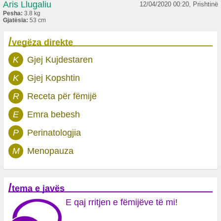
Aris Llugaliu
12/04/2020 00:20, Prishtinë
Pesha:
3.8 kg
Gjatësia:
53 cm
/
vegëza direkte
K
Gjej Kujdestaren
K
Gjej Kopshtin
R
Receta për fëmijë
E
Emra bebesh
P
Perinatologjia
M
Menopauza
/
tema e javës
E qaj rritjen e fëmijëve të mi!