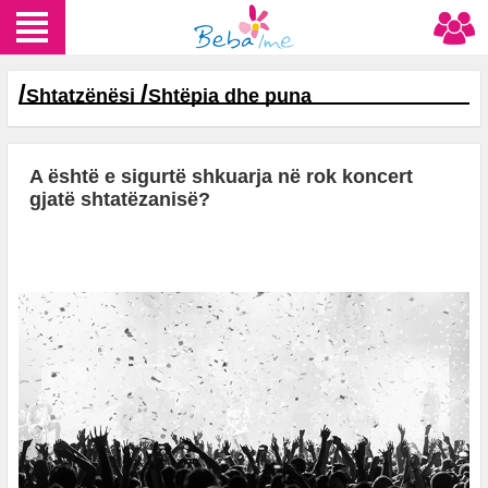
/
/
Shtatzënësi
Shtëpia dhe puna
A është e sigurtë shkuarja në rok koncert
gjatë shtatëzanisë?