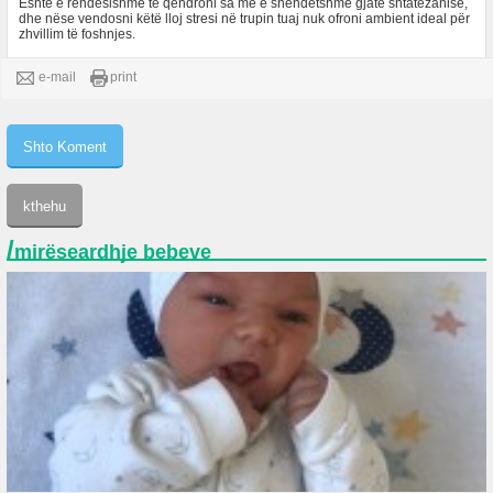
Është e rëndësishme të qëndroni sa më e shëndetshme gjatë shtatëzanisë,
dhe nëse vendosni këtë lloj stresi në trupin tuaj nuk ofroni ambient ideal për
zhvillim të foshnjes.
e-mail
print
/
mirëseardhje bebeve