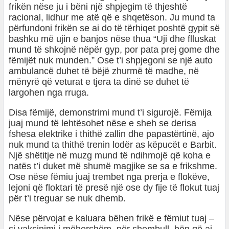
frikën nëse ju i bëni një shpjegim të thjeshtë
racional, lidhur me atë që e shqetëson. Ju mund ta
përfundoni frikën se ai do të tërhiqet poshtë gypit së
bashku më ujin e banjos nëse thua “Uji dhe flluskat
mund të shkojnë nëpër gyp, por pata prej gome dhe
fëmijët nuk munden.” Ose t’i shpjegoni se një auto
ambulancë duhet të bëjë zhurmë të madhe, në
mënyrë që veturat e tjera ta dinë se duhet të
largohen nga rruga.
Disa fëmijë, demonstrimi mund t’i sigurojë. Fëmija
juaj mund të lehtësohet nëse e sheh se derisa
fshesa elektrike i thithë zallin dhe papastërtinë, ajo
nuk mund ta thithë trenin lodër as këpucët e Barbit.
Një shëtitje në muzg mund të ndihmojë që koha e
natës t’i duket më shumë magjike se sa e frikshme.
Ose nëse fëmiu juaj trembet nga prerja e flokëve,
lejoni që floktari të presë një ose dy fije të flokut tuaj
për t’i treguar se nuk dhemb.
Nëse përvojat e kaluara bëhen frikë e fëmiut tuaj –