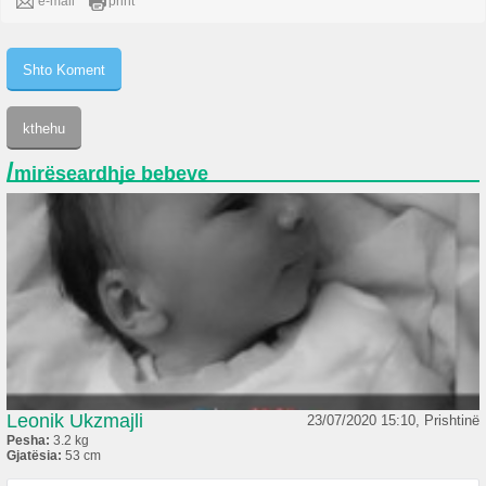
e-mail
print
/
mirëseardhje bebeve
Leonik Ukzmajli
23/07/2020 15:10, Prishtinë
Pesha:
3.2 kg
Gjatësia:
53 cm