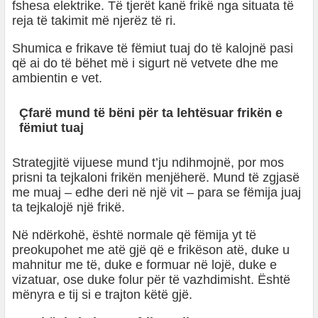
fshesa elektrike. Të tjerët kanë frikë nga situata të
reja të takimit më njerëz të ri.
Shumica e frikave të fëmiut tuaj do të kalojnë pasi
që ai do të bëhet më i sigurt në vetvete dhe me
ambientin e vet.
Çfarë mund të bëni për ta lehtësuar frikën e
fëmiut tuaj
Strategjitë vijuese mund t’ju ndihmojnë, por mos
prisni ta tejkaloni frikën menjëherë. Mund të zgjasë
me muaj – edhe deri në një vit – para se fëmija juaj
ta tejkalojë një frikë.
Në ndërkohë, është normale që fëmija yt të
preokupohet me atë gjë që e frikëson atë, duke u
mahnitur me të, duke e formuar në lojë, duke e
vizatuar, ose duke folur për të vazhdimisht. Është
mënyra e tij si e trajton këtë gjë.