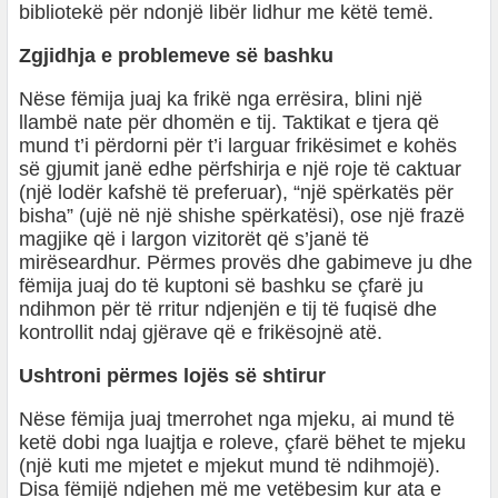
bibliotekë për ndonjë libër lidhur me këtë temë.
Zgjidhja e problemeve së bashku
Nëse fëmija juaj ka frikë nga errësira, blini një
llambë nate për dhomën e tij. Taktikat e tjera që
mund t’i përdorni për t’i larguar frikësimet e kohës
së gjumit janë edhe përfshirja e një roje të caktuar
(një lodër kafshë të preferuar), “një spërkatës për
bisha” (ujë në një shishe spërkatësi), ose një frazë
magjike që i largon vizitorët që s’janë të
mirëseardhur. Përmes provës dhe gabimeve ju dhe
fëmija juaj do të kuptoni së bashku se çfarë ju
ndihmon për të rritur ndjenjën e tij të fuqisë dhe
kontrollit ndaj gjërave që e frikësojnë atë.
Ushtroni përmes lojës së shtirur
Nëse fëmija juaj tmerrohet nga mjeku, ai mund të
ketë dobi nga luajtja e roleve, çfarë bëhet te mjeku
(një kuti me mjetet e mjekut mund të ndihmojë).
Disa fëmijë ndjehen më me vetëbesim kur ata e