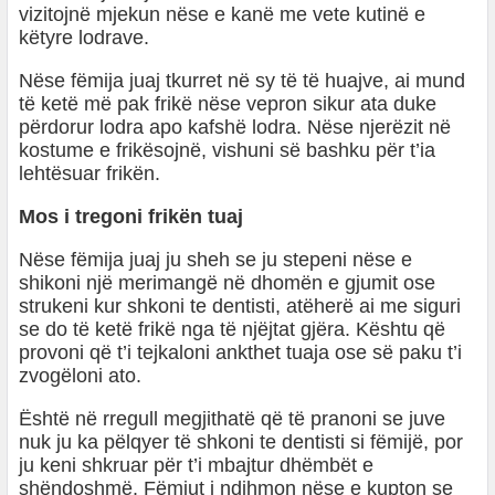
vizitojnë mjekun nëse e kanë me vete kutinë e
këtyre lodrave.
Nëse fëmija juaj tkurret në sy të të huajve, ai mund
të ketë më pak frikë nëse vepron sikur ata duke
përdorur lodra apo kafshë lodra. Nëse njerëzit në
kostume e frikësojnë, vishuni së bashku për t’ia
lehtësuar frikën.
Mos i tregoni frikën tuaj
Nëse fëmija juaj ju sheh se ju stepeni nëse e
shikoni një merimangë në dhomën e gjumit ose
strukeni kur shkoni te dentisti, atëherë ai me siguri
se do të ketë frikë nga të njëjtat gjëra. Kështu që
provoni që t’i tejkaloni ankthet tuaja ose së paku t’i
zvogëloni ato.
Është në rregull megjithatë që të pranoni se juve
nuk ju ka pëlqyer të shkoni te dentisti si fëmijë, por
ju keni shkruar për t’i mbajtur dhëmbët e
shëndoshmë. Fëmiut i ndihmon nëse e kupton se