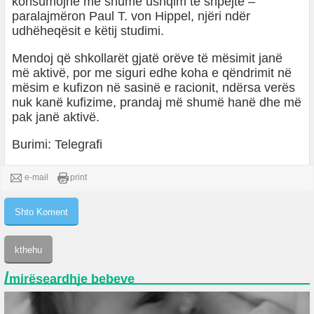
konsumojnë më shumë ushqim të shpejtë –
paralajmëron Paul T. von Hippel, njëri ndër
udhëheqësit e këtij studimi.
Mendoj që shkollarët gjatë orëve të mësimit janë
më aktivë, por me siguri edhe koha e qëndrimit në
mësim e kufizon në sasinë e racionit, ndërsa verës
nuk kanë kufizime, prandaj më shumë hanë dhe më
pak janë aktivë.
Burimi: Telegrafi
e-mail
print
/
mirëseardhje bebeve