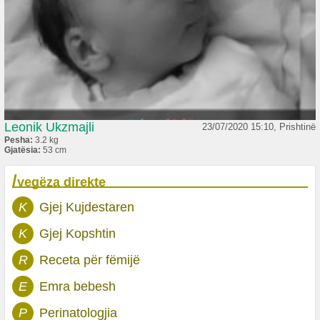
Leonik Ukzmajli
23/07/2020 15:10, Prishtinë
Pesha:
3.2 kg
Gjatësia:
53 cm
/
vegëza direkte
K
Gjej Kujdestaren
K
Gjej Kopshtin
R
Receta për fëmijë
E
Emra bebesh
P
Perinatologjia