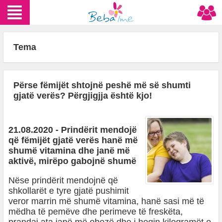
Tema
Përse fëmijët shtojnë peshë më së shumti
gjatë verës? Përgjigjja është kjo!
21.08.2020 - Prindërit mendojë
që fëmijët gjatë verës hanë më
shumë vitamina dhe janë më
aktivë, mirëpo gabojnë shumë
Nëse prindërit mendojnë që
shkollarët e tyre gjatë pushimit
veror marrin më shumë vitamina, hanë sasi më të
mëdha të pemëve dhe perimeve të freskëta,