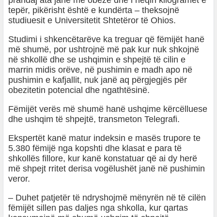
prandaj ata janë më obezë dhe i heqin kilogramët e
tepër, pikërisht është e kundërta – theksojnë
studiuesit e Universitetit Shtetëror të Ohios.
Studimi i shkencëtarëve ka treguar që fëmijët hanë
më shumë, por ushtrojnë më pak kur nuk shkojnë
në shkollë dhe se ushqimin e shpejtë të cilin e
marrin midis orëve, në pushimin e madh apo në
pushimin e kafjallit, nuk janë aq përgjegjës për
obezitetin potencial dhe ngathtësinë.
Fëmijët verës më shumë hanë ushqime kërcëlluese
dhe ushqim të shpejtë, transmeton Telegrafi.
Ekspertët kanë matur indeksin e masës trupore te
5.380 fëmijë nga kopshti dhe klasat e para të
shkollës fillore, kur kanë konstatuar që ai dy herë
më shpejt rritet derisa vogëlushët janë në pushimin
veror.
– Duhet patjetër të ndryshojmë mënyrën në të cilën
fëmijët sillen pas daljes nga shkolla, kur qartas