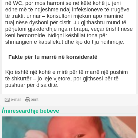
në WC, por mos harroni se në këtë kohë ju jeni
edhe më të ndjeshme ndaj infeksioneve të rrugëve
të traktit urinar – konsultoni mjekun apo maminë
tuaj nëse dyshoni për cistit. Ju gjithashtu mund të
përjetoni gjakderdhje nga mbrapa, veçanërisht nëse
keni
hemorroide
.
Ndiqni këshillat tona për
shmangien e kapsllëkut dhe kjo do t’ju ndihmojë.
Fakte për tu marrë në konsideratë
Kjo është një kohë e mirë për të marrë një pushim
të shkurtër – jo leje vjetore, por gjithsesi për të
pushuar për disa ditë.
e-mail
print
/
mirëseardhje bebeve