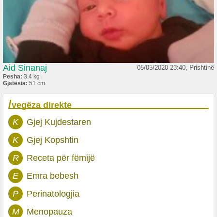
Aid Sinanaj
05/05/2020 23:40, Prishtinë
Pesha:
3.4 kg
Gjatësia:
51 cm
/
vegëza direkte
K
Gjej Kujdestaren
K
Gjej Kopshtin
R
Receta për fëmijë
E
Emra bebesh
P
Perinatologjia
M
Menopauza