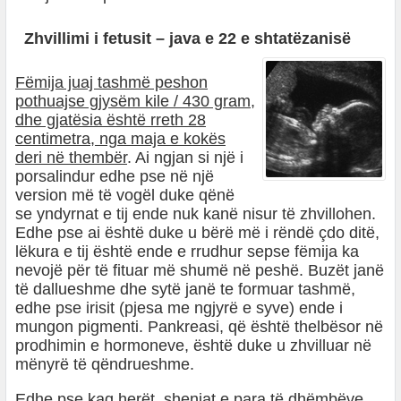
Zhvillimi i fetusit – java e 22 e shtatëzanisë
Fëmija juaj tashmë peshon
pothuajse gjysëm kile / 430 gram,
dhe gjatësia është rreth 28
centimetra, nga maja e kokës
deri në thembër
. Ai ngjan si një i
porsalindur edhe pse në një
version më të vogël duke qënë
se yndyrnat e tij ende nuk kanë nisur të zhvillohen.
Edhe pse ai është duke u bërë më i rëndë çdo ditë,
lëkura e tij është ende e rrudhur sepse fëmija ka
nevojë për të fituar më shumë në peshë. Buzët janë
të dallueshme dhe sytë janë te formuar tashmë,
edhe pse irisit (pjesa me ngjyrë e syve) ende i
mungon pigmenti. Pankreasi, që është thelbësor në
prodhimin e hormoneve, është duke u zhvilluar në
mënyrë të qëndrueshme.
Edhe pse kaq herët, shenjat e para të dhëmbëve