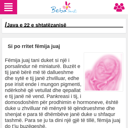
/
Java e 22 e shtatëzanisë
Si po rritet fëmija juaj
Fëmija juaj tani duket si një i
porsalindur në miniaturë. Buzët e
tij janë bërë më të dallueshme
dhe sytë e tij janë zhvilluar, edhe
pse irisit ende i mungon pigmenti,
ndërkohë që vetullat dhe qepallat
e tij janë në vend. Pankreasi i tij, i
domosdoshëm për prodhimin e hormoneve, është
duke u zhvilluar në mënyrë të qëndrueshme dhe
shenjat e para të dhëmbëve janë duke u shfaqur
tashmë. Para se ju ta dini një gjë të tillë, fëmija juaj
do t’ju buzëqeshë.