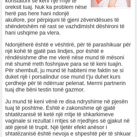
konstatoni se keni një rritje të
oreksit tuaj. Nuk ka problem nëse
herë pas here hani ndonjë
akullore, por përpiquni të gjeni zëvendësues të
shëndetshëm në rast se vazhdimisht dëshironi të
hani ushqime pa vlera.
Ndonjëherë është e vështirë, për të parashikuar për
një kohë të gjatë pas lindjes, por është e
rëndësishme dhe me vlerë nëse mund të mësoni
më shumë rreth foshnjave para se të keni tuajin.
Për shembull, ju mund të habiteni me faktin se si
duket një i porsalindur ose mund t’ju duhet kurs
çerdheje për të ndërruar pelenat. Merrni partnerin
tuaj dhe bëni testin tonë gazmor.
Ju mund të keni vënë re disa ndryshime në pjesën
tuaj të poshtme. Është e zakonshme që gjatë
shtatëzanisë të ketë një rritje të shkarkimeve
vaginale si rezultat i rritjes së rrjedhjes së gjakut në
atë pjesë të trupit. Një tjetër efekt anësor i
shtatëzanisë është nevoja e shpeshtë për të shkuar