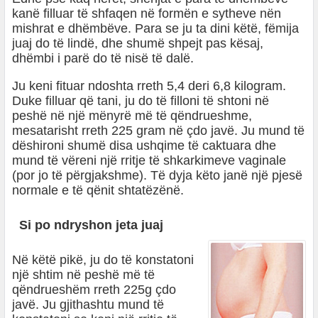
kanë filluar të shfaqen në formën e sytheve nën
mishrat e dhëmbëve. Para se ju ta dini këtë, fëmija
juaj do të lindë, dhe shumë shpejt pas kësaj,
dhëmbi i parë do të nisë të dalë.
Ju keni fituar ndoshta rreth 5,4 deri 6,8 kilogram.
Duke filluar që tani, ju do të filloni të shtoni në
peshë në një mënyrë më të qëndrueshme,
mesatarisht rreth 225 gram në çdo javë. Ju mund të
dëshironi shumë disa ushqime të caktuara dhe
mund të vëreni një rritje të shkarkimeve vaginale
(por jo të përgjakshme). Të dyja këto janë një pjesë
normale e të qënit shtatëzënë.
Si po ndryshon jeta juaj
Në këtë pikë, ju do të konstatoni
një shtim në peshë më të
qëndrueshëm rreth 225g çdo
javë. Ju gjithashtu mund të