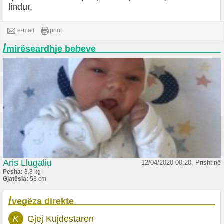
lindur.
e-mail
print
/
mirëseardhje bebeve
Aris Llugaliu
12/04/2020 00:20, Prishtinë
Pesha:
3.8 kg
Gjatësia:
53 cm
/
vegëza direkte
K
Gjej Kujdestaren