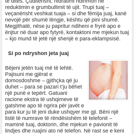
të ditës. Çuditërisht, hidratimi ndihmon në
reduktimin e grumbullimit të ujit. Trupi tuaj –
veçanërisht veshkat tuaja – si dhe fëmija juaj, kanë
nevojë për shumë lëngje, kështu që
pini shumë
.
Megjithatë, nëse ju papritur ndiheni e fryrë apo e
ënjtur në duar apo fytyrë, kontaktoni me mjekun tuaj
– kjo mund të jetë një shenjë e para-eklampsisë.
Si po ndryshon jeta juaj
Bëjeni jetën tuaj më të lehtë.
Pajisuni me gjërat e
domosdoshme – gjithçka që ju
duhet – para se pazari t’ju bëhet
një punë e tepërt. Gatuani
racione ekstra të ushqimeve të
gatshme apo të ngrira për javët e
para kur ju të jeni duke ushqyer me gji. Bëni një
listë të numrave të rëndësishëm të telefonit –
maminë tuaj, doktorin, dhe mjekun e pavionit të
lindjes dhe ruajini ato në telefon. Në rast se e keni