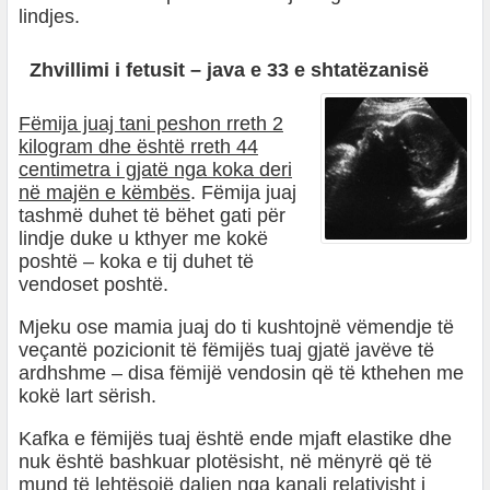
lindjes.
Zhvillimi i fetusit – java e 33 e shtatëzanisë
Fëmija juaj tani peshon rreth 2
kilogram dhe është rreth 44
centimetra i gjatë nga koka deri
në majën e këmbës
. Fëmija juaj
tashmë duhet të bëhet gati për
lindje duke u kthyer me kokë
poshtë – koka e tij duhet të
vendoset poshtë.
Mjeku ose mamia juaj do ti kushtojnë vëmendje të
veçantë pozicionit të fëmijës tuaj gjatë javëve të
ardhshme – disa fëmijë vendosin që të kthehen me
kokë lart sërish.
Kafka e fëmijës tuaj është ende mjaft elastike dhe
nuk është bashkuar plotësisht, në mënyrë që të
mund të lehtësojë daljen nga kanali relativisht i