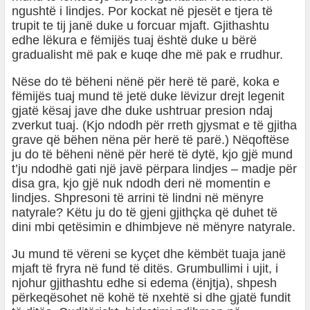
ngushtë i lindjes. Por kockat në pjesët e tjera të
trupit te tij janë duke u forcuar mjaft. Gjithashtu
edhe lëkura e fëmijës tuaj është duke u bërë
gradualisht më pak e kuqe dhe më pak e rrudhur.
Nëse do të bëheni nënë për herë të parë, koka e
fëmijës tuaj mund të jetë duke lëvizur drejt legenit
gjatë kësaj jave dhe duke ushtruar presion ndaj
zverkut tuaj. (Kjo ndodh për rreth gjysmat e të gjitha
grave që bëhen nëna për herë të parë.) Nëqoftëse
ju do të bëheni nënë për herë të dytë, kjo gjë mund
t’ju ndodhë gati një javë përpara lindjes – madje për
disa gra, kjo gjë nuk ndodh deri në momentin e
lindjes. Shpresoni të arrini të lindni në mënyre
natyrale? Këtu ju do të gjeni gjithçka që duhet të
dini mbi qetësimin e dhimbjeve në mënyre natyrale.
Ju mund të vëreni se kyçet dhe këmbët tuaja janë
mjaft të fryra në fund të ditës. Grumbullimi i ujit, i
njohur gjithashtu edhe si edema (ënjtja), shpesh
përkeqësohet në kohë të nxehtë si dhe gjatë fundit