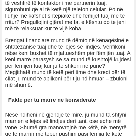
të vështirë të kontaktoni me partnerin tuaj,
sigurohuni që ai të ketë një telefon celular. Po në
lidhje me kafshët shtëpiake dhe fëmijët tuaj më të
rritur? Rregullojini gjërat me ta, e kështu do te jeni
më të relaksuar kur të vijë koha.
Brengat financiare mund të dëmtojnë kënaqësinë e
shtatëzanisë tuaj dhe të lejes së lindjes. Verifikoni
nëse keni buxhet të mjaftueshëm për fëmijën tuaj. A
keni marrë parasysh se sa mund të kushtojë kujdesi
për fëmijën tuaj kur ju të shkoni në punë?
Megjithatë mund të ketë përfitime dhe kredi për të
cilat ju mund të aplikoni për t’ju ndihmuar – zbuloni
më shumë.
Fakte për tu marrë në konsideratë
Nëse ndiheni në gjendje të mirë, ju mund ta shtyni
marrjen e lejes së lindjes deri tani, ose edhe më
vonë. Shumë gra manovrojnë me këtë, në menyrë
që të marrin më tepër pushim pasi fëmija të ketë