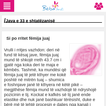
/
Java e 33 e shtatëzanisë
Si po rritet fëmija juaj
Vrulli i rritjes vazhdon: deri në
fund të kësaj jave, fëmija juaj
mund të shkojë rreth 43.7 cm i
gjatë nga koka deri te maja e
këmbës. Tashmë, ka mundësi që
fëmija juaj të jetë kthyer me kokë
poshtë në mitrën tuaj – shumica
e foshnjave janë të kthyera në këtë pikë –
megjithëse fëmija mund të vazhdojë të ndryshojë
pozicinin e tij. Kockat e kafkës së tij janë ende
elastike dhe nuk janë bashkuar tërësisht, duke e
bërë më të lehtë procesin e daljes nga kanali i