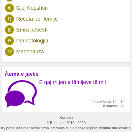
K
Gjej Kopshtin
R
Receta për fëmijë
E
Emra bebesh
P
Perinatologjia
M
Menopauza
/
tema e javës
E qaj rritjen e fëmijëve të mi!
Java:
Muaji 12 | `19
Komente:
77
Kontakt
© Beba Ime 2010 - 2020
Ky portal dhe rrjet social ofron informata të një natyre të përgjithshme dhe është e