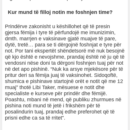
Kur mund të filloj notin me foshnjen time?
Prindërve zakonisht u këshillohet që të presin
gjersa fëmija i tyre të përfundojë me imunizimin,
dmth. marrjen e vaksinave gjatë muajve të pare,
dytë, tretë… para se ti dërgojnë foshnjat e tyre për
not. Por tani ekspertët shëndetsorë më nuk besojnë
që kjo është e nevojshme, prandaj është në ju që të
vendosni nëse doni ta dërgoni foshnjen tuaj për not
në det apo pishinë. “Nuk ka arsye mjekësore për të
pritur deri sa fëmija juaj të vaksinohet. Sidoqoftë,
shumica e pishinave startojnë orët e notit që me 12
muaj” thotë Libi Taker, mësuese e notit dhe
specialiste e kurseve për prindër dhe fëmijë.
Poashtu, mbani në mend, që publiku zhurmues në
pishina noti mund të jetë i frikshëm për të
posalindurin tuaj, prandaj edhe preferohet që të
prisni edhe ca sa të rritet”.