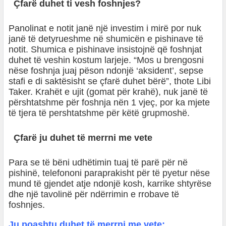
Çfarë duhet ti vesh foshnjes?
Panolinat e notit janë një investim i mirë por nuk
janë të detyrueshme në shumicën e pishinave të
notit. Shumica e pishinave insistojnë që foshnjat
duhet të veshin kostum larjeje. “Mos u brengosni
nëse foshnja juaj pëson ndonjë ‘aksident’, sepse
stafi e di saktësisht se çfarë duhet bërë”, thote Libi
Taker. Krahët e ujit (gomat për krahë), nuk janë të
përshtatshme për foshnja nën 1 vjeç, por ka mjete
të tjera të pershtatshme për këtë grupmoshë.
Çfarë ju duhet të merrni me vete
Para se të bëni udhëtimin tuaj të parë për në
pishinë, telefononi paraprakisht për të pyetur nëse
mund të gjendet atje ndonjë kosh, karrike shtyrëse
dhe një tavolinë për ndërrimin e rrobave të
foshnjes.
Ju poashtu duhet të merrni me vete: