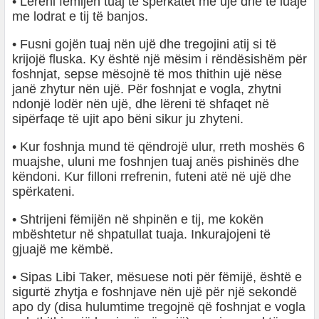
• Lëreni fëmijën tuaj të spërkatet me ujë dhe të luajë
me lodrat e tij të banjos.
• Fusni gojën tuaj nën ujë dhe tregojini atij si të
krijojë fluska. Ky është një mësim i rëndësishëm për
foshnjat, sepse mësojnë të mos thithin ujë nëse
janë zhytur nën ujë. Për foshnjat e vogla, zhytni
ndonjë lodër nën ujë, dhe lëreni të shfaqet në
sipërfaqe të ujit apo bëni sikur ju zhyteni.
• Kur foshnja mund të qëndrojë ulur, rreth moshës 6
muajshe, uluni me foshnjen tuaj anës pishinës dhe
këndoni. Kur filloni rrefrenin, futeni atë në ujë dhe
spërkateni.
• Shtrijeni fëmijën në shpinën e tij, me kokën
mbështetur në shpatullat tuaja. Inkurajojeni të
gjuajë me këmbë.
• Sipas Libi Taker, mësuese noti për fëmijë, është e
sigurtë zhytja e foshnjave nën ujë për një sekondë
apo dy (disa hulumtime tregojnë që foshnjat e vogla