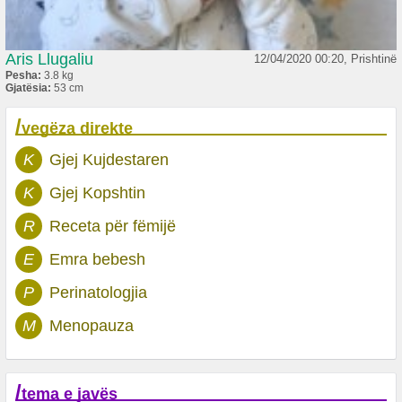
Aris Llugaliu
12/04/2020 00:20, Prishtinë
Pesha:
3.8 kg
Gjatësia:
53 cm
/
vegëza direkte
K
Gjej Kujdestaren
K
Gjej Kopshtin
R
Receta për fëmijë
E
Emra bebesh
P
Perinatologjia
M
Menopauza
/
tema e javës