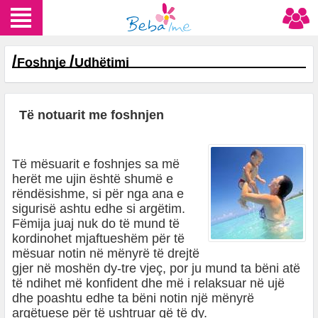
/
/
Foshnje
Udhëtimi
Të notuarit me foshnjen
Të mësuarit e foshnjes sa më
herët me ujin është shumë e
rëndësishme, si për nga ana e
sigurisë ashtu edhe si argëtim.
Fëmija juaj nuk do të mund të
kordinohet mjaftueshëm për të
mësuar notin në mënyrë të drejtë
gjer në moshën dy-tre vjeç, por ju mund ta bëni atë
të ndihet më konfident dhe më i relaksuar në ujë
dhe poashtu edhe ta bëni notin një mënyrë
argëtuese për të ushtruar që të dy.