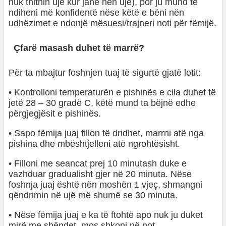
nuk thithin ujë kur janë nën ujë), por ju mund të
ndiheni më konfidentë nëse këtë e bëni nën
udhëzimet e ndonjë mësuesi/trajneri noti për fëmijë.
Çfarë masash duhet të marrë?
Për ta mbajtur foshnjen tuaj të sigurtë gjatë lotit:
• Kontrolloni temperaturën e pishinës e cila duhet të
jetë 28 – 30 gradë C, këtë mund ta bëjnë edhe
përgjegjësit e pishinës.
• Sapo fëmija juaj fillon të dridhet, marrni atë nga
pishina dhe mbështjelleni atë ngrohtësisht.
• Filloni me seancat prej 10 minutash duke e
vazhduar gradualisht gjer në 20 minuta. Nëse
foshnja juaj është nën moshën 1 vjeç, shmangni
qëndrimin në ujë më shumë se 30 minuta.
• Nëse fëmija juaj e ka të ftohtë apo nuk ju duket
mirë me shëndet, mos shkoni në not.