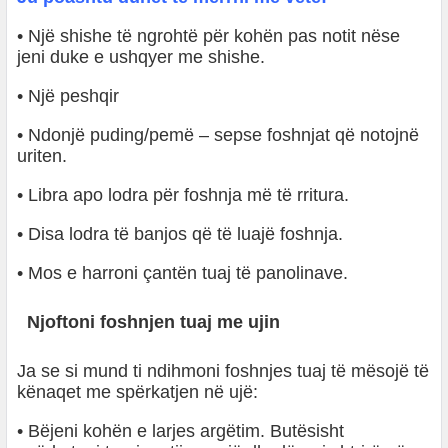
• Një shishe të ngrohtë për kohën pas notit nëse
jeni duke e ushqyer me shishe.
• Një peshqir
• Ndonjë puding/pemë – sepse foshnjat që notojnë
uriten.
• Libra apo lodra për foshnja më të rritura.
• Disa lodra të banjos që të luajë foshnja.
• Mos e harroni çantën tuaj të panolinave.
Njoftoni foshnjen tuaj me ujin
Ja se si mund ti ndihmoni foshnjes tuaj të mësojë të
kënaqet me spërkatjen në ujë:
• Bëjeni kohën e larjes argëtim. Butësisht