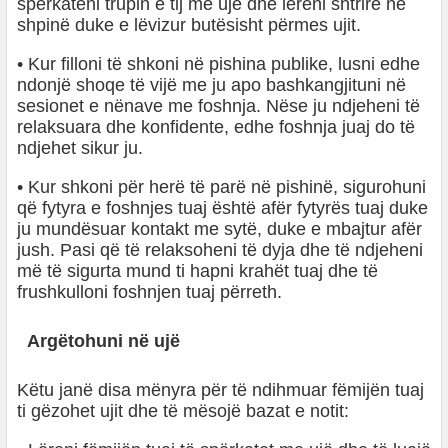
spërkateni trupin e tij me ujë dhe lëreni shtrirë në
shpinë duke e lëvizur butësisht përmes ujit.
• Kur filloni të shkoni në pishina publike, lusni edhe
ndonjë shoqe të vijë me ju apo bashkangjituni në
sesionet e nënave me foshnja. Nëse ju ndjeheni të
relaksuara dhe konfidente, edhe foshnja juaj do të
ndjehet sikur ju.
• Kur shkoni për herë të parë në pishinë, sigurohuni
që fytyra e foshnjes tuaj është afër fytyrës tuaj duke
ju mundësuar kontakt me sytë, duke e mbajtur afër
jush. Pasi që të relaksoheni të dyja dhe të ndjeheni
më të sigurta mund ti hapni krahët tuaj dhe të
frushkulloni foshnjen tuaj përreth.
Argëtohuni në ujë
Këtu janë disa mënyra për të ndihmuar fëmijën tuaj
ti gëzohet ujit dhe të mësojë bazat e notit: