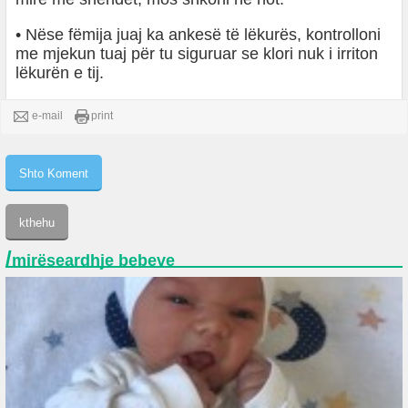
• Nëse fëmija juaj ka ankesë të lëkurës, kontrolloni
me mjekun tuaj për tu siguruar se klori nuk i irriton
lëkurën e tij.
e-mail
print
/
mirëseardhje bebeve