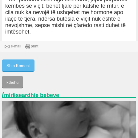
këmbës së viçit: bëhet fjalë për kafshë të rritur, e
cila nuk ka nevojë të ushqehet me hormone apo
ilaçe të tjera, ndërsa butësia e viçit nuk është e
nevojshme, sepse mishi në çfarëdo rasti duhet të
imtësohet.
e-mail
print
/
mirëseardhje bebeve