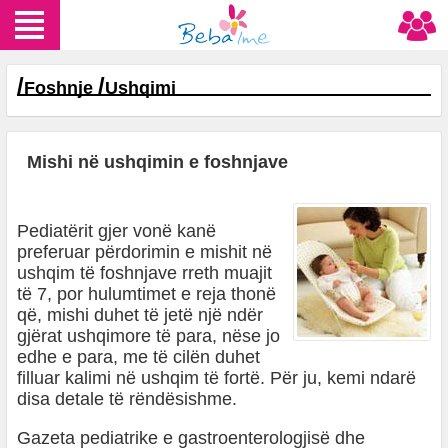
/
/
Foshnje
Ushqimi
Mishi në ushqimin e foshnjave
Pediatërit gjer vonë kanë
preferuar përdorimin e mishit në
ushqim të foshnjave rreth muajit
të 7, por hulumtimet e reja thonë
që, mishi duhet të jetë një ndër
gjërat ushqimore të para, nëse jo
edhe e para, me të cilën duhet
filluar kalimi në ushqim të fortë. Për ju, kemi ndarë
disa detale të rëndësishme.
Gazeta pediatrike e gastroenterologjisë dhe