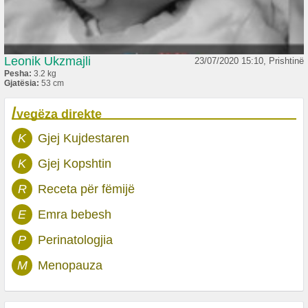
Leonik Ukzmajli
23/07/2020 15:10, Prishtinë
Pesha:
3.2 kg
Gjatësia:
53 cm
/
vegëza direkte
K
Gjej Kujdestaren
K
Gjej Kopshtin
R
Receta për fëmijë
E
Emra bebesh
P
Perinatologjia
M
Menopauza