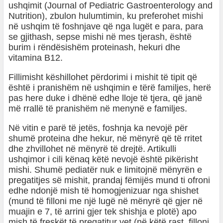
ushqimit (Journal of Pediatric Gastroenterology and
Nutrition), zbulon hulumtimin, ku preferohet mishi
në ushqim të foshnjave që nga lugët e para, para
se gjithash, sepse mishi në mes tjerash, është
burim i rëndësishëm proteinash, hekuri dhe
vitamina B12.
Fillimisht këshillohet përdorimi i mishit të tipit që
është i pranishëm në ushqimin e tërë familjes, herë
pas here duke i dhënë edhe lloje të tjera, që janë
më rrallë të pranishëm në menynë e familjes.
Në vitin e parë të jetës, foshnja ka nevojë për
shumë proteina dhe hekur, në mënyrë që të rritet
dhe zhvillohet në mënyrë të drejtë. Artikulli
ushqimor i cili kënaq këtë nevojë është pikërisht
mishi. Shumë pediatër nuk e limitojnë mënyrën e
pregatitjes së mishit, prandaj fëmijës mund ti ofroni
edhe ndonjë mish të homogjenizuar nga shishet
(mund të filloni me një lugë në mënyrë që gjer në
muajin e 7, të arrini gjer tek shishja e plotë) apo
mish të freskët të pregatitur vet (në këtë rast, filloni