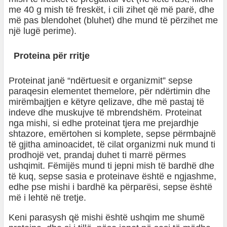
me 40 g mish të freskët, i cili zihet që më parë, dhe
më pas blendohet (bluhet) dhe mund të përzihet me
një lugë perime).
Proteina për rritje
Proteinat janë “ndërtuesit e organizmit” sepse
paraqesin elementet themelore, për ndërtimin dhe
mirëmbajtjen e këtyre qelizave, dhe më pastaj të
indeve dhe muskujve të mbrendshëm. Proteinat
nga mishi, si edhe proteinat tjera me prejardhje
shtazore, emërtohen si komplete, sepse përmbajnë
të gjitha aminoacidet, të cilat organizmi nuk mund ti
prodhojë vet, prandaj duhet ti marrë përmes
ushqimit. Fëmijës mund ti jepni mish të bardhë dhe
të kuq, sepse sasia e proteinave është e ngjashme,
edhe pse mishi i bardhë ka përparësi, sepse është
më i lehtë në tretje.
Keni parasysh që mishi është ushqim me shumë