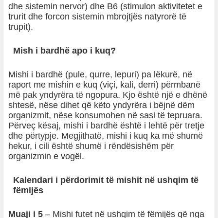
dhe sistemin nervor) dhe B6 (stimulon aktivitetet e
trurit dhe forcon sistemin mbrojtjës natyrorë të
trupit).
Mish i bardhë apo i kuq?
Mishi i bardhë (pule, qurre, lepuri) pa lëkurë, në
raport me mishin e kuq (viçi, kali, derri) përmbanë
më pak yndyrëra të ngopura. Kjo është një e dhënë
shtesë, nëse dihet që këto yndyrëra i bëjnë dëm
organizmit, nëse konsumohen në sasi të tepruara.
Përveç kësaj, mishi i bardhë është i lehtë për tretje
dhe përtypje. Megjithatë, mishi i kuq ka më shumë
hekur, i cili është shumë i rëndësishëm për
organizmin e vogël.
Kalendari i përdorimit të mishit në ushqim të
fëmijës
Muaji i 5
– Mishi futet në ushqim të fëmijës që nga