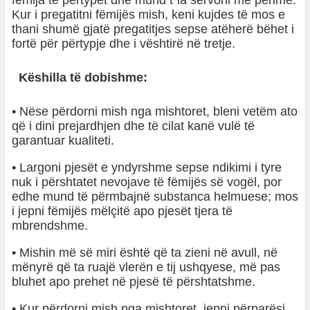
fëmija të përtypet dhe mund t`ia servoni me perime.
Kur i pregatitni fëmijës mish, keni kujdes të mos e
thani shumë gjatë pregatitjes sepse atëherë bëhet i
fortë për përtypje dhe i vështirë në tretje.
Këshilla të dobishme:
• Nëse përdorni mish nga mishtoret, bleni vetëm ato
që i dini prejardhjen dhe të cilat kanë vulë të
garantuar kualiteti.
• Largoni pjesët e yndyrshme sepse ndikimi i tyre
nuk i përshtatet nevojave të fëmijës së vogël, por
edhe mund të përmbajnë substanca helmuese; mos
i jepni fëmijës mëlçitë apo pjesët tjera të
mbrendshme.
• Mishin më së miri është që ta zieni në avull, në
mënyrë që ta ruajë vlerën e tij ushqyese, më pas
bluhet apo prehet në pjesë të përshtatshme.
• Kur përdorni mish nga mishtoret, jepni përparësi