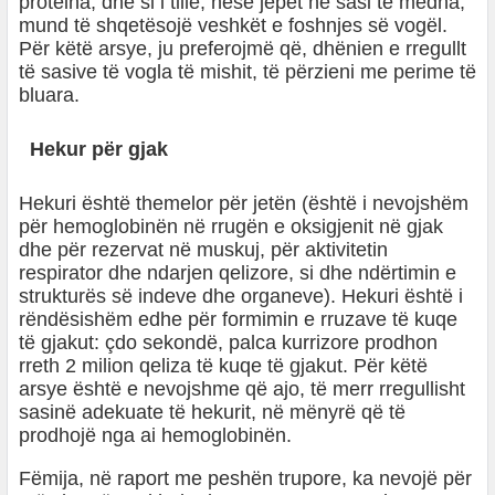
proteina, dhe si i tillë, nëse jepet në sasi të mëdha,
mund të shqetësojë veshkët e foshnjes së vogël.
Për këtë arsye, ju preferojmë që, dhënien e rregullt
të sasive të vogla të mishit, të përzieni me perime të
bluara.
Hekur për gjak
Hekuri është themelor për jetën (është i nevojshëm
për hemoglobinën në rrugën e oksigjenit në gjak
dhe për rezervat në muskuj, për aktivitetin
respirator dhe ndarjen qelizore, si dhe ndërtimin e
strukturës së indeve dhe organeve). Hekuri është i
rëndësishëm edhe për formimin e rruzave të kuqe
të gjakut: çdo sekondë, palca kurrizore prodhon
rreth 2 milion qeliza të kuqe të gjakut. Për këtë
arsye është e nevojshme që ajo, të merr rregullisht
sasinë adekuate të hekurit, në mënyrë që të
prodhojë nga ai hemoglobinën.
Fëmija, në raport me peshën trupore, ka nevojë për