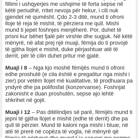
fillimi i ushqyerjes me ushqime të forta sepse në
këtë periudhë, rritet nevoja për hekur, i cili nuk
gjendet në qumësht. Çdo 2-3 ditë, mund ti ofroni
lloje të reja të mishit, të përziera me qull. Mishi
mund ti jepet foshnjes menjëherë. Por, duhet të
prisni kur bëhet fjalë për virshle dhe sugjuk. Në këtë
mënyrë, në afat prej një muaji, fëmija do ti provojë
të gjitha llojet e mishit, duke përjashtuar atë të
derrit, për të cilin duhet pritur më gjatë.
Muaji i 8
– Nga kjo moshë fëmijës mund ti ofroni
edhe proshutë (e cila është e pregatitur nga mishi i
zier) por vetëm llojet më kualitative, të prodhuara pa
yndyrë dhe pa polifosfat (konzervanse). Foshnjat
zakonisht e duan proshutën, sepse ajo lehtë
shkrihet në gojë.
Muaji i 12
– Pas ditëlindjes së parë, fëmijës mund ti
jepni të gjitha llojet e mishit (edhe të derrit) dhe pa
qull të përzier. Mund të kaloni nga mishi i bluar, në
atë të prerë në copëza të vogla, në mënyrë që