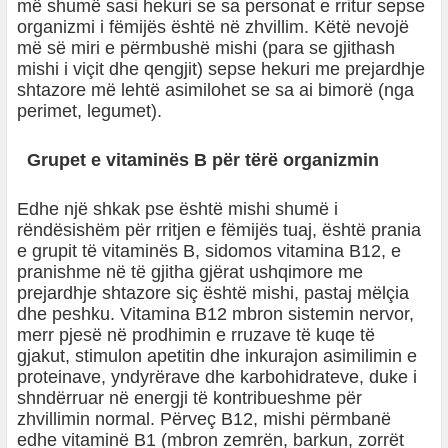
më shumë sasi hekuri se sa personat e rritur sepse
organizmi i fëmijës është në zhvillim. Këtë nevojë
më së miri e përmbushë mishi (para se gjithash
mishi i viçit dhe qengjit) sepse hekuri me prejardhje
shtazore më lehtë asimilohet se sa ai bimorë (nga
perimet, legumet).
Grupet e vitaminës B për tërë organizmin
Edhe një shkak pse është mishi shumë i
rëndësishëm për rritjen e fëmijës tuaj, është prania
e grupit të vitaminës B, sidomos vitamina B12, e
pranishme në të gjitha gjërat ushqimore me
prejardhje shtazore siç është mishi, pastaj mëlçia
dhe peshku. Vitamina B12 mbron sistemin nervor,
merr pjesë në prodhimin e rruzave të kuqe të
gjakut, stimulon apetitin dhe inkurajon asimilimin e
proteinave, yndyrërave dhe karbohidrateve, duke i
shndërruar në energji të kontribueshme për
zhvillimin normal. Përveç B12, mishi përmbanë
edhe vitaminë B1 (mbron zemrën, barkun, zorrët