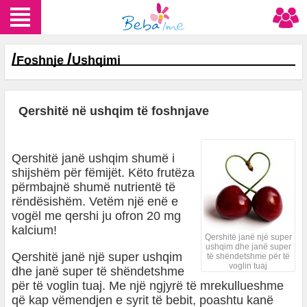
/
/
Foshnje
Ushqimi
Qershitë në ushqim të foshnjave
Qershitë janë ushqim shumë i
shijshëm për fëmijët. Këto frutëza
përmbajnë shumë nutrientë të
rëndësishëm. Vetëm një enë e
vogël me qershi ju ofron 20 mg
kalcium!
Qershitë janë një super
ushqim dhe janë super
Qershitë janë një super ushqim
të shëndetshme për të
voglin tuaj
dhe janë super të shëndetshme
për të voglin tuaj. Me një ngjyrë të mrekullueshme
që kap vëmendjen e syrit të bebit, poashtu kanë