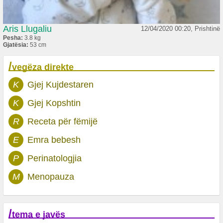
Aris Llugaliu
12/04/2020 00:20, Prishtinë
Pesha:
3.8 kg
Gjatësia:
53 cm
/
vegëza direkte
K
Gjej Kujdestaren
K
Gjej Kopshtin
R
Receta për fëmijë
E
Emra bebesh
P
Perinatologjia
M
Menopauza
/
tema e javës