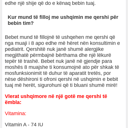
edhe një shije që do e kënaq bebin tuaj.
Kur mund të filloj me ushqimin me qershi për
bebin tim?
Bebet mund të fillojnë të ushqehen me qershi që
nga muaji i 8 apo edhe më hëret nën konsultimin e
pediatrit. Qershitë nuk janë shumë alergjike
megjithatë përmbajnë bërthama dhe një lëkurë
tepër të trashë. Bebet nuk janë në gjendje para
moshës 8 muajshe ti konsumojnë ato për shkak të
mosfunksionimit të duhur të aparatit tretës, por
nëse dëshironi ti ofroni qershi në ushqimin e bebit
tuaj më herët, sigurohuni që ti bluani shumë mirë!
Vlerat ushqimore në një gotë me qershi të
ëmbla:
Vitamina:
Vitamin A - 74 IU