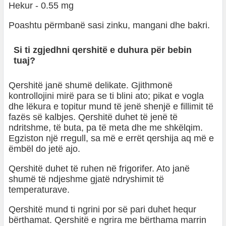
Hekur - 0.55 mg
Poashtu përmbanë sasi zinku, mangani dhe bakri.
Si ti zgjedhni qershitë e duhura për bebin
tuaj?
Qershitë janë shumë delikate. Gjithmonë
kontrollojini mirë para se ti blini ato; pikat e vogla
dhe lëkura e topitur mund të jenë shenjë e fillimit të
fazës së kalbjes. Qershitë duhet të jenë të
ndritshme, të buta, pa të meta dhe me shkëlqim.
Egziston një rregull, sa më e errët qershija aq më e
ëmbël do jetë ajo.
Qershitë duhet të ruhen në frigorifer. Ato janë
shumë të ndjeshme gjatë ndryshimit të
temperaturave.
Qershitë mund ti ngrini por së pari duhet hequr
bërthamat. Qershitë e ngrira me bërthama marrin