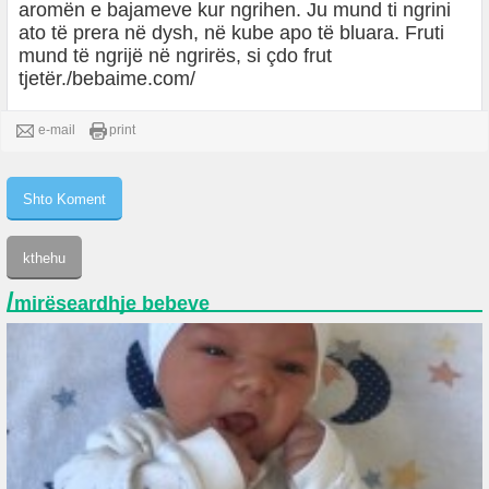
aromën e bajameve kur ngrihen. Ju mund ti ngrini
ato të prera në dysh, në kube apo të bluara. Fruti
mund të ngrijë në ngrirës, si çdo frut
tjetër./bebaime.com/
e-mail
print
/
mirëseardhje bebeve