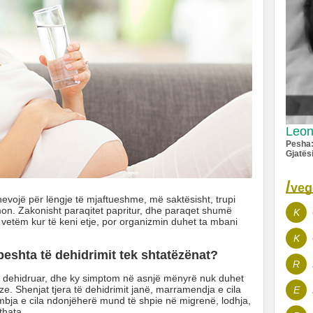
Leon
Pesha
Gjatës
/
veg
evojë për lëngje të mjaftueshme, më saktësisht, trupi
n. Zakonisht paraqitet papritur, dhe paraqet shumë
K
ë vetëm kur të keni etje, por organizmin duhet ta mbani
K
peshta të dehidrimit tek shtatëzënat?
R
a dehidruar, dhe ky simptom në asnjë mënyrë nuk duhet
e. Shenjat tjera të dehidrimit janë, marramendja e cila
E
embja e cila ndonjëherë mund të shpie në migrenë, lodhja,
thata.