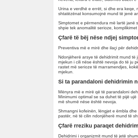
Urina e verdhë e errët, si dhe era keqe,
shtatëzënat konsumojnë mund të jenë ars
Simptomet e përmendura më lartë janë sh
shpie tek anomalitë serioze, komplikime
Çfarë të bëj nëse ndjej simpt
Preventiva më e mirë dhe ilaçi për dehidr
Ndonjëherë arsye të dehidrimit mund të j
mjekun i cili nëse është nevoja do të ju pë
rastet më serioze të marramendjes, kokë
mjekun.
Si ta parandaloni dehidrimin 
Mënyra më e mirë që të parandaloni dehi
Minimumi optimal se sa duhet të pijë ujë 
më shumë nëse është nevoja.
Shmangni kofeinën, lëngjet e ëmbla dhe çaj
pastër, në të cilin ndonjëherë mund të sh
Çfarë rreziku paraqet dehidrim
Dehidrimi i organizmit mund të jetë shu