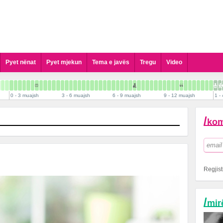
Pyet nënat
Pyet mjekun
Tema e javës
Tregu
Video
Pyet Gjinekologun
Pyet Pediatrin
0 - 3 muajsh
3 - 6 muajsh
6 - 9 muajsh
9 - 12 muajsh
1 - 
Pyet Kirurgun Pediatrik
Pyet Dermatologun
/
kom
Pyet Psikologun
Pyet Stomatologun
Pyet Biologun
Pyet Biokimistin Klinik
Regjist
Pyet Alergologen
Pyet Andrologun
/
mir
Pyet Kardiologun
Pyet Logopeden