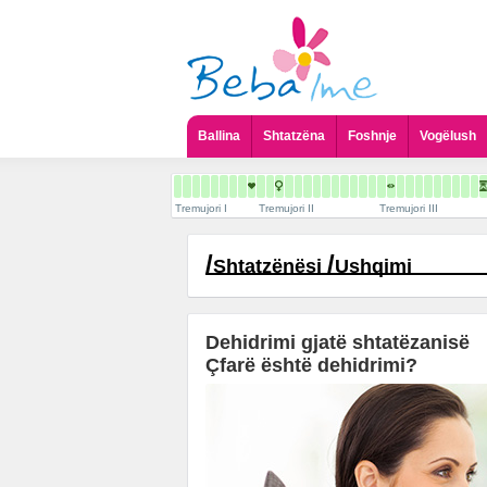
Ballina
Shtatzëna
Foshnje
Vogëlush
Tremujori I
Tremujori II
Tremujori III
/
/
Shtatzënësi
Ushqimi
Dehidrimi gjatë shtatëzanisë
Çfarë është dehidrimi?