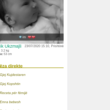
ik Ukzmajli
23/07/2020 15:10, Prishtinë
:
3.2 kg
ia:
53 cm
ëza direkte
Gjej Kujdestaren
Gjej Kopshtin
Receta për fëmijë
Emra bebesh