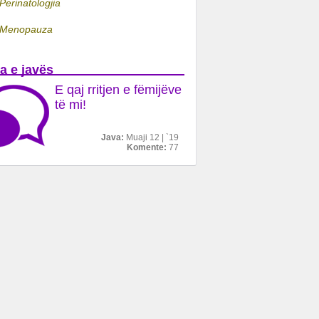
Perinatologjia
Menopauza
a e javës
E qaj rritjen e fëmijëve
të mi!
Java:
Muaji 12 | `19
Komente:
77