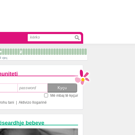
4 vjeç
uniteti
Më mbaj të kyçur
rohu tani
|
Aktivizo llogarinë
ëseardhje bebeve