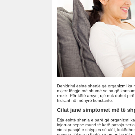
Dehidrimi është shenjë që organizmi ka n
nxjerr lëngje më shumë se sa që konsumo
rrezik. Për këtë arsye, ujë nuk duhet pir
hidrant në mënyrë konstante.
Cilat janë simptomet më të sh
Etja është shenja e parë që organizmi k
injoruar sepse mund të ketë pasoja serioz
vie si pasojë e shtypjes së ulët, kokëdh
neveria, lëkura e thatë, sidomos buzët e 