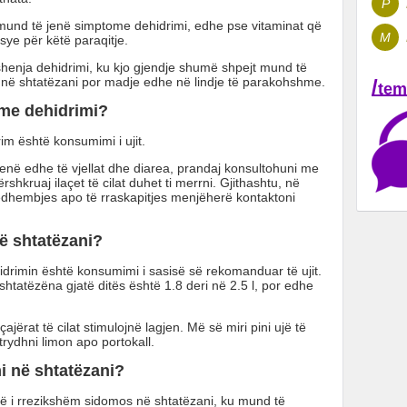
P
 mund të jenë simptome dehidrimi, edhe pse vitaminat që
M
ye për këtë paraqitje.
enja dehidrimi, ku kjo gjendje shumë shpejt mund të
t në shtatëzani por madje edhe në lindje të parakohshme.
/
tem
ome dehidrimi?
im është konsumimi i ujit.
enë edhe të vjellat dhe diarea, prandaj konsultohuni me
rshkruaj ilaçet të cilat duhet ti merrni. Gjithashtu, në
dhembjes apo të rraskapitjes menjëherë kontaktoni
në shtatëzani?
drimin është konsumimi i sasisë së rekomanduar të ujit.
shtatëzëna gjatë ditës është 1.8 deri në 2.5 l, por edhe
ërat të cilat stimulojnë lagjen. Më së miri pini ujë të
trydhni limon apo portokall.
i në shtatëzani?
më i rrezikshëm sidomos në shtatëzani, ku mund të