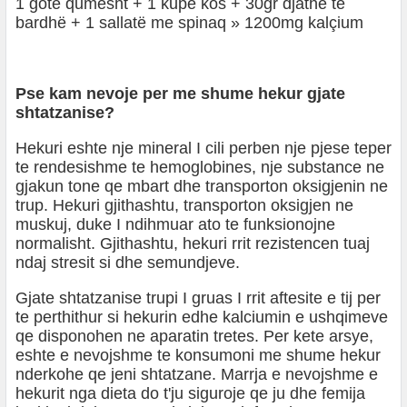
1 gotë qumësht + 1 kupë kos + 30gr djathë të
bardhë + 1 sallatë me spinaq » 1200mg kalçium
Pse kam nevoje per me shume hekur gjate
shtatzanise?
Hekuri eshte nje mineral I cili perben nje pjese teper
te rendesishme te hemoglobines, nje substance ne
gjakun tone qe mbart dhe transporton oksigjenin ne
trup. Hekuri gjithashtu, transporton oksigjen ne
muskuj, duke I ndihmuar ato te funksionojne
normalisht. Gjithashtu, hekuri rrit rezistencen tuaj
ndaj stresit si dhe semundjeve.
Gjate shtatzanise trupi I gruas I rrit aftesite e tij per
te perthithur si hekurin edhe kalciumin e ushqimeve
qe disponohen ne aparatin tretes. Per kete arsye,
eshte e nevojshme te konsumoni me shume hekur
nderkohe qe jeni shtatzane. Marrja e nevojshme e
hekurit nga dieta do t'ju siguroje qe ju dhe femija