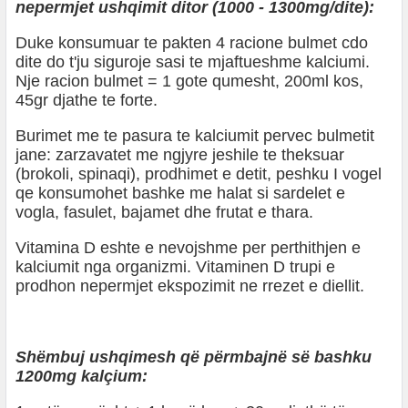
nepermjet ushqimit ditor (1000 - 1300mg/dite):
Duke konsumuar te pakten 4 racione bulmet cdo
dite do t'ju siguroje sasi te mjaftueshme kalciumi.
Nje racion bulmet = 1 gote qumesht, 200ml kos,
45gr djathe te forte.
Burimet me te pasura te kalciumit pervec bulmetit
jane: zarzavatet me ngjyre jeshile te theksuar
(brokoli, spinaqi), prodhimet e detit, peshku I vogel
qe konsumohet bashke me halat si sardelet e
vogla, fasulet, bajamet dhe frutat e thara.
Vitamina D eshte e nevojshme per perthithjen e
kalciumit nga organizmi. Vitaminen D trupi e
prodhon nepermjet ekspozimit ne rrezet e diellit.
Shëmbuj ushqimesh që përmbajnë së bashku
1200mg kalçium: