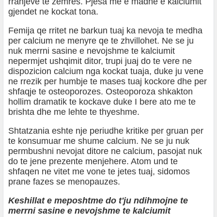
rrahjeve te zemres. Pjesa me e madhe e kalciumit
gjendet ne kockat tona.
Femija qe rritet ne barkun tuaj ka nevoja te medha
per calcium ne menyre qe te zhvillohet. Ne se ju
nuk merrni sasine e nevojshme te kalciumit
nepermjet ushqimit ditor, trupi juaj do te vere ne
dispozicion calcium nga kockat tuaja, duke ju vene
ne rrezik per humbje te mases tuaj kockore dhe per
shfaqje te osteoporozes. Osteoporoza shkakton
hollim dramatik te kockave duke I bere ato me te
brishta dhe me lehte te thyeshme.
Shtatzania eshte nje periudhe kritike per gruan per
te konsumuar me shume calcium. Ne se ju nuk
permbushni nevojat ditore ne calcium, pasojat nuk
do te jene prezente menjehere. Atom und te
shfaqen ne vitet me vone te jetes tuaj, sidomos
prane fazes se menopauzes.
Keshillat e meposhtme do t'ju ndihmojne te
merrni sasine e nevojshme te kalciumit