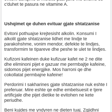
c'duhet te pasura ne vitamine A.
Ushqimet qe duhen evituar gjate shtatzanise
Evitoni pothuajse krejtesisht alkolin. Konsumi I
alkolit gjate shtatzanise lidhet me lindje te
parakohshme, vonim mendor, defekte te lindjes,
transformim te tipareve dhe peshe te ulet te lindjes.
Kufizoni kafeinen duke kufizuar kafet ne 2 ne dite
dhe eliminoni pijet e gazuar me permbajtje kafeine,
sidomos pijet energjike. Mos harroni qe dhe
cokollatat permbajne kafeine!
Perdorimi I sakharines gjate shtatzanise nuk eshte I
preferuar. Mire eshte qe edhe embelsuesit e tjere
artificjale dhe pijet dietike te evitohen ne kete
periudhe.
Beni kujdes me yndyren ne dieten tuaj. Zgjidhni