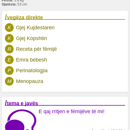
Pesha:
3.8 kg
Gjatësia:
53 cm
/
vegëza direkte
K
Gjej Kujdestaren
K
Gjej Kopshtin
R
Receta për fëmijë
E
Emra bebesh
P
Perinatologjia
M
Menopauza
/
tema e javës
E qaj rritjen e fëmijëve të mi!