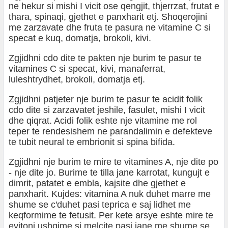
ne hekur si mishi I vicit ose qengjit, thjerrzat, frutat e
thara, spinaqi, gjethet e panxharit etj. Shoqerojini
me zarzavate dhe fruta te pasura ne vitamine C si
specat e kuq, domatja, brokoli, kivi.
Zgjidhni cdo dite te pakten nje burim te pasur te
vitamines C si specat, kivi, manaferrat,
luleshtrydhet, brokoli, domatja etj.
Zgjidhni patjeter nje burim te pasur te acidit folik
cdo dite si zarzavatet jeshile, fasulet, mishi I vicit
dhe qiqrat. Acidi folik eshte nje vitamine me rol
teper te rendesishem ne parandalimin e defekteve
te tubit neural te embrionit si spina bifida.
Zgjidhni nje burim te mire te vitamines A, nje dite po
- nje dite jo. Burime te tilla jane karrotat, kungujt e
dimrit, patatet e embla, kajsite dhe gjethet e
panxharit. Kujdes: vitamina A nuk duhet marre me
shume se c'duhet pasi teprica e saj lidhet me
keqformime te fetusit. Per kete arsye eshte mire te
evitoni ushqime si melcite pasi jane me shume se