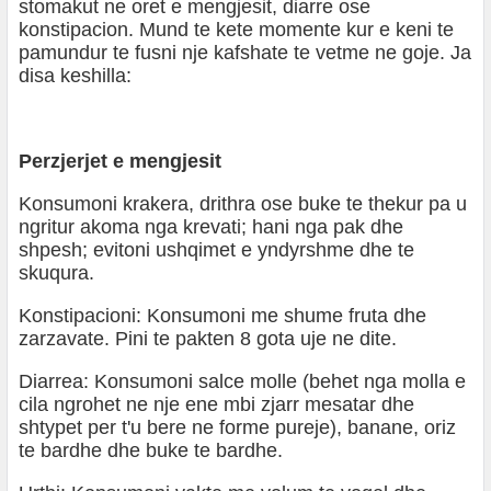
stomakut ne oret e mengjesit, diarre ose
konstipacion. Mund te kete momente kur e keni te
pamundur te fusni nje kafshate te vetme ne goje. Ja
disa keshilla:
Perzjerjet e mengjesit
Konsumoni krakera, drithra ose buke te thekur pa u
ngritur akoma nga krevati; hani nga pak dhe
shpesh; evitoni ushqimet e yndyrshme dhe te
skuqura.
Konstipacioni: Konsumoni me shume fruta dhe
zarzavate. Pini te pakten 8 gota uje ne dite.
Diarrea: Konsumoni salce molle (behet nga molla e
cila ngrohet ne nje ene mbi zjarr mesatar dhe
shtypet per t'u bere ne forme pureje), banane, oriz
te bardhe dhe buke te bardhe.