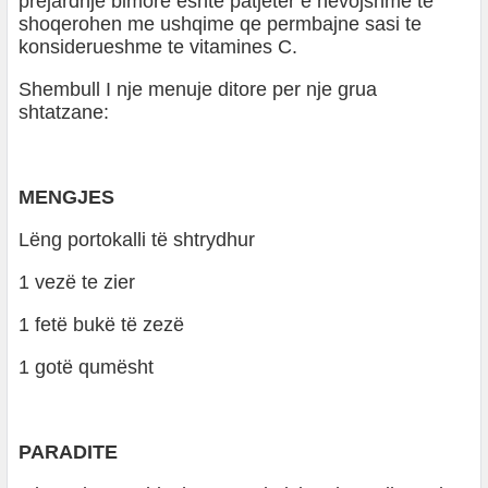
prejardhje bimore eshte patjeter e nevojshme te
shoqerohen me ushqime qe permbajne sasi te
konsiderueshme te vitamines C.
Shembull I nje menuje ditore per nje grua
shtatzane:
MENGJES
Lëng portokalli të shtrydhur
1 vezë te zier
1 fetë bukë të zezë
1 gotë qumësht
PARADITE