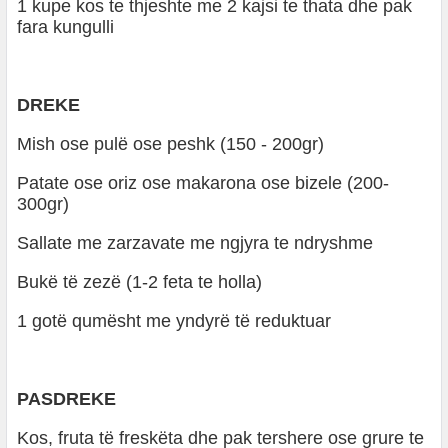
1 kupe kos te thjeshte me 2 kajsi te thata dhe pak
fara kungulli
DREKE
Mish ose pulë ose peshk (150 - 200gr)
Patate ose oriz ose makarona ose bizele (200-
300gr)
Sallate me zarzavate me ngjyra te ndryshme
Bukë të zezë (1-2 feta te holla)
1 gotë qumësht me yndyrë të reduktuar
PASDREKE
Kos, fruta të freskëta dhe pak tershere ose grure te