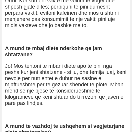
Urthi: Konsumoni vakte me volum te vogel dhe
shpesh gjate dites; perpiquni te pini qumesht
perpara vaktit; evitoni kafeinen dhe mos u shtrini
menjehere pas konsumimit te nje vakti; pini uje
midis vakteve dhe jo bashke me to.
A mund te mbaj diete nderkohe qe jam
shtatzane?
Jo! Mos tentoni te mbani diete apo te bini nga
pesha kur jeni shtatzane - si ju, dhe femija juaj, keni
nevoje per nutrientet e duhur ne sasine e
mjaftueshme per te gezuar shendet te plote. Mbani
mend se nje pjese te konsiderueshme te
kilogrameve qe keni shtuar do ti rrezoni qe javen e
pare pas lindjes.
A mund te vazhdoj te ushqehem si vegjetarjane