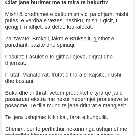
Cilat jane burimet me te mira te hekurit?
Mishi & prodhimet e detit: mish vici pa dhjam, mishi
pules, e verdha e vezes, peshku, mishi I gicit, I
qengjit, midhjet, sardelet, karkalecat.
Zarzavate: Brokoli, lakra e Brukselit, gjethet e
panxharit, pazite dhe spinaqi.
Fasulet: Fasulet e te gjitha llojeve, qiqrat dhe
thjerrzat.
Frutat: Manaferrat, frutat e thara si kajsite, rrushi
dhe bostani.
Buka dhe drithrat: vetem produktet e tyra qe jane
pasuaruar ekstra me hekur nepermjet proceseve te
posacme. Te tilla mund te jene drithrat e mengjesit.
Te tjera ushqime: Kikirikat, farat e kungullit.
Shenim: per te perthithur hekurin nga ushqimet me