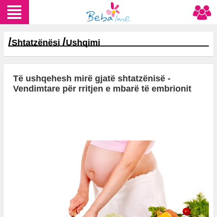
/
/
Shtatzënësi
Ushqimi
Të ushqehesh mirë gjatë shtatzënisë -
Vendimtare për rritjen e mbarë të embrionit