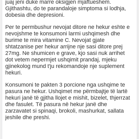
juaj jeni duke marre oksigjen mjaftueshem.
Gjithashtu, do te parandaloje simptoma si lodhja,
dobesia dhe depresioni.
Per te permbushur nevojat ditore ne hekur eshte e
nevojshme te konsumoni larmi ushqimesh dhe
burime te mira vitamine C. Nevojat gjate
shtatzanise per hekur arrijne nje sasi ditore prej
27mg. Ne shumicen e grave, kjo sasi nuk arrihet
dot vetem nepermjet ushqimit prandaj, mjeku
gjinekolog mund t'ju rekomandoje nje suplement
hekuri.
Konsumoni te pakten 3 porcione nga ushqime te
pasura ne hekur. Ushqimet me përmbajtje të lartë
hekuri janë të gjitha llojet e mishit, bizelet, thjerrzat
dhe fasulet. Të pasura në hekur janë dhe
zarzavatet si spinaqi, brokoli, mashurkat, sallata
jeshile dhe preshi.