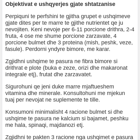
Objektivat e ushqyerjes gjate shtatzanise
Perpiquni te perfshini te gjitha grupet e ushqimeve
gjate dites per te marre te gjithe nutrientet qe ju
nevojiten. Keni nevoje per 6-11 porcione drithra, 2-4
fruta, 4 ose me shume porcione zarzavate, 4
porcione bulmet dhe 3 proteina (mish, peshk, veze,
fasule). Perdorni yndyre bimore, me karar.
Zgjidhni ushqime te pasura ne fibra bimore si
drithrat e plote (buka e zeze, orizi dhe makaronat
integrale etj), frutat dhe zarzavatet.
Sigurohuni qe jeni duke marre mjaftueshem
vitamina dhe minerale. Konsultohuni me mjekun
tuaj per nevojat ne suplemente te tille.
Konsumoni minimalisht 4 racione bulmet si dhe
ushqime te pasura ne kalcium si bajamet, peshku
me hala, spinaqi, majdanozi etj.
Zgjidhni te pakten 3 racione nga ushqimet e pasura