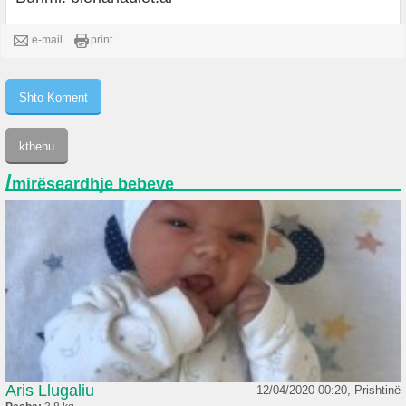
e-mail
print
/
mirëseardhje bebeve
Aris Llugaliu
12/04/2020 00:20, Prishtinë