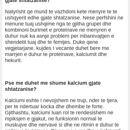
gjate shtatzanise?
Natyrisht qe mund te vazhdoni kete menyre te te
ushqyerit edhe gjate shtatzanise. Nese perfshini ne
menune tuaj ushqime nga te gjitha grupet dhe
kombinoni burimet e proteinave ne menyren e
duhur nuk ka asnje problem per mbarevajtjen e
shendetit tuaj dhe te femijes. Duke qene
vegjetarjane, kujdes I vecante duhet bere me
marrjen e duhur te proteinave, kalciumit dhe
hekurit.
Pse me duhet me shume kalcium gjate
shtatzanise?
Kalciumi eshte I nevojshem ne trup, nder te tjera,
per te ndertuar kocka dhe dhembe te forte.
Gjithashtu, kalciumi luan rol te rendesishem ne
mpiksjen e gjakut, ne funksionin normal te
muskujve dhe nervave si dhe ne ritmin e duhur te