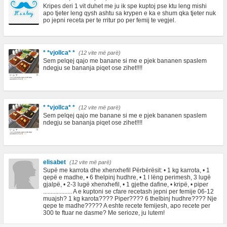
Kripes deri 1 vit duhet me ju ik spe kuptoj pse ktu leng mishi
apo tjeter leng qysh ashtu sa krypen e ka e shum qka tjeter nuk
po jepni receta per te rritur po per femij te vegjel.
* *vjollca* *
(12 vite më parë)
Sem pelqej qajo me banane si me e pjek bananen spaslem
ndegju se bananja piqet ose zihet!!!!
* *vjollca* *
(12 vite më parë)
Sem pelqej qajo me banane si me e pjek bananen spaslem
ndegju se bananja piqet ose zihet!!!!
elisabet
(12 vite më parë)
Supë me karrota dhe xhenxhefil Përbërësit: • 1 kg karrota, • 1
qepë e madhe, • 6 thelpinj hudhre, • 1 l lëng perimesh, 3 lugë
gjalpë, • 2-3 lugë xhenxhefil, • 1 gjethe dafine, • kripë, • piper
................... A e kuptoni se cfare recetash jepni per femije 06-12
muajsh? 1 kg karota???? Piper???? 6 thelbinj hudhre???? Nje
qepe te madhe????? A eshte recete femijesh, apo recete per
300 te ftuar ne dasme? Me serioze, ju lutem!