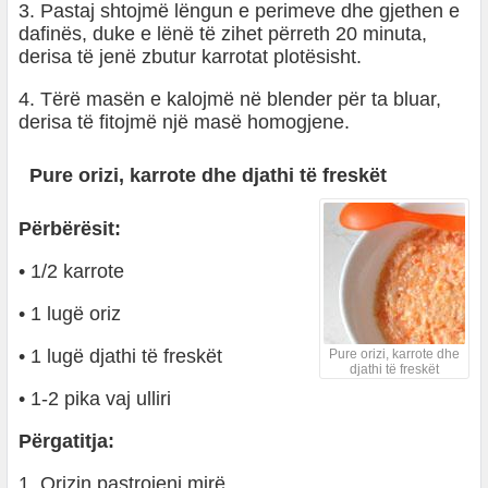
3. Pastaj shtojmë lëngun e perimeve dhe gjethen e
dafinës, duke e lënë të zihet përreth 20 minuta,
derisa të jenë zbutur karrotat plotësisht.
4. Tërë masën e kalojmë në blender për ta bluar,
derisa të fitojmë një masë homogjene.
Pure orizi, karrote dhe djathi të freskët
Përbërësit:
• 1/2 karrote
• 1 lugë oriz
• 1 lugë djathi të freskët
Pure orizi, karrote dhe
djathi të freskët
• 1-2 pika vaj ulliri
Përgatitja:
1. Orizin pastrojeni mirë.