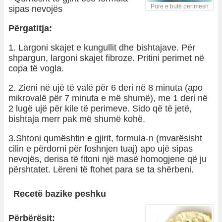
Pure e butë perimesh
sipas nevojës
Përgatitja:
1. Largoni skajet e kungullit dhe bishtajave. Për
shpargun, largoni skajet fibroze. Pritini perimet në
copa të vogla.
2. Zieni në ujë të valë për 6 deri në 8 minuta (apo
mikrovalë për 7 minuta e më shumë), me 1 deri në
2 lugë ujë për kile të perimeve. Sido që të jetë,
bishtaja merr pak më shumë kohë.
3.Shtoni qumështin e gjirit, formula-n (mvarësisht
cilin e përdorni për foshnjen tuaj) apo ujë sipas
nevojës, derisa të fitoni një masë homogjene që ju
përshtatet. Lëreni të ftohet para se ta shërbeni.
Recetë bazike peshku
Përbërësit: