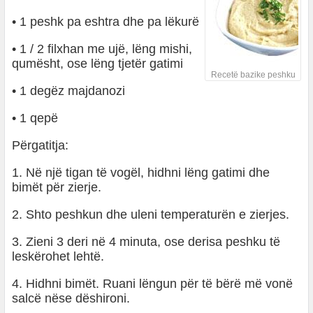
• 1 peshk pa eshtra dhe pa lëkurë
• 1 / 2 filxhan me ujë, lëng mishi,
qumësht, ose lëng tjetër gatimi
Recetë bazike peshku
• 1 degëz majdanozi
• 1 qepë
Përgatitja:
1. Në një tigan të vogël, hidhni lëng gatimi dhe
bimët për zierje.
2. Shto peshkun dhe uleni temperaturën e zierjes.
3. Zieni 3 deri në 4 minuta, ose derisa peshku të
leskërohet lehtë.
4. Hidhni bimët. Ruani lëngun për të bërë më vonë
salcë nëse dëshironi.