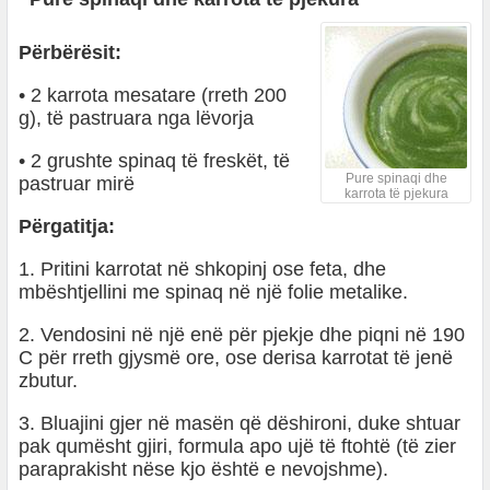
Përbërësit:
• 2 karrota mesatare (rreth 200
g), të pastruara nga lëvorja
• 2 grushte spinaq të freskët, të
Pure spinaqi dhe
pastruar mirë
karrota të pjekura
Përgatitja:
1. Pritini karrotat në shkopinj ose feta, dhe
mbështjellini me spinaq në një folie metalike.
2. Vendosini në një enë për pjekje dhe piqni në 190
C për rreth gjysmë ore, ose derisa karrotat të jenë
zbutur.
3. Bluajini gjer në masën që dëshironi, duke shtuar
pak qumësht gjiri, formula apo ujë të ftohtë (të zier
paraprakisht nëse kjo është e nevojshme).