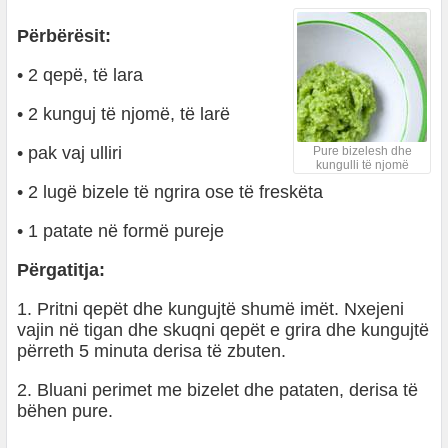
Përbërësit:
• 2 qepë, të lara
• 2 kunguj të njomë, të larë
• pak vaj ulliri
Pure bizelesh dhe
kungulli të njomë
• 2 lugë bizele të ngrira ose të freskëta
• 1 patate në formë pureje
Përgatitja:
1. Pritni qepët dhe kungujtë shumë imët. Nxejeni
vajin në tigan dhe skuqni qepët e grira dhe kungujtë
përreth 5 minuta derisa të zbuten.
2. Bluani perimet me bizelet dhe pataten, derisa të
bëhen pure.