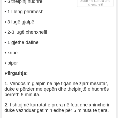
• 6 thelpinj hudhre
Supë me karrota dhe
xhenxhefil
• 1 l lëng perimesh
• 3 lugë gjalpë
• 2-3 lugë xhenxhefil
• 1 gjethe dafine
• kripë
• piper
Përgatitja:
1. Vendosim gjalpin në një tigan në zjarr mesatar,
duke e përzier me qepën dhe thelpinjtë e hudhrës
përreth 5 minuta.
2. I shtojmë karrotat e prera në feta dhe xhinxherin
duke vazhduar gatimin edhe për 5 minuta të tjera.