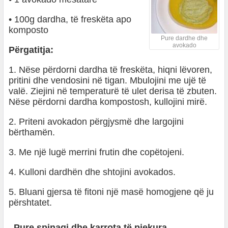
• 100g dardha, të freskëta apo
komposto
Pure dardhe dhe
avokado
Përgatitja:
1. Nëse përdorni dardha të freskëta, hiqni lëvoren,
pritini dhe vendosini në tigan. Mbulojini me ujë të
valë. Ziejini në temperaturë të ulet derisa të zbuten.
Nëse përdorni dardha kompostosh, kullojini mirë.
2. Priteni avokadon përgjysmë dhe largojini
bërthamën.
3. Me një lugë merrini frutin dhe copëtojeni.
4. Kulloni dardhën dhe shtojini avokados.
5. Bluani gjersa të fitoni një masë homogjene që ju
përshtatet.
Pure spinaqi dhe karrota të pjekura