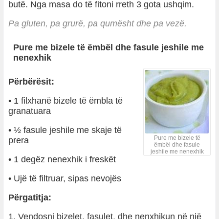
butë. Nga masa do të fitoni rreth 3 gota ushqim.
Pa gluten, pa grurë, pa qumësht dhe pa vezë.
Pure me bizele të ëmbël dhe fasule jeshile me
nenexhik
Përbërësit:
• 1 filxhanë bizele të ëmbla të
granatuara
• ½ fasule jeshile me skaje të
Pure me bizele të
prera
ëmbël dhe fasule
jeshile me nenexhik
• 1 degëz nenexhik i freskët
• Ujë të filtruar, sipas nevojës
Përgatitja:
1. Vendosni bizelet, fasulet, dhe nenxhikun në një