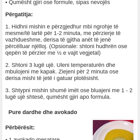
• Qumësht gjiri ose formule, sipas nevojës
Përgatitja:
1. Hidhni mishin e përzgjedhur mbi ngrohje të
mesme/të lartë për 1-2 minuta, me përzierje të
vazhdueshme, derisa të gjitha anët të jenë
përcëlluar njëlloj. (Opsionale: shtoni hudhrën ose
qepën të përzier me ½ e vajit vegjetal)
2. Shtoni 3 lugë ujë. Uleni temperaturën dhe
mbulojeni me kapak. Ziejeni për 2 minuta ose
derisa mishi të jetë i gatuar plotësisht.
3. Shtypni mishin shumë imët ose bluajeni me 1 - 2
lugë ujë shtesë, qumësht gjiri apo formula.
Pure dardhe dhe avokado
Përbërësit:
• 1 avokado mesatare