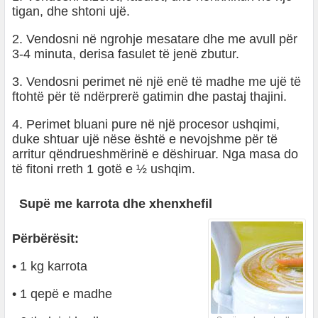
tigan, dhe shtoni ujë.
2. Vendosni në ngrohje mesatare dhe me avull për
3-4 minuta, derisa fasulet të jenë zbutur.
3. Vendosni perimet në një enë të madhe me ujë të
ftohtë për të ndërprerë gatimin dhe pastaj thajini.
4. Perimet bluani pure në një procesor ushqimi,
duke shtuar ujë nëse është e nevojshme për të
arritur qëndrueshmërinë e dëshiruar. Nga masa do
të fitoni rreth 1 gotë e ½ ushqim.
Supë me karrota dhe xhenxhefil
Përbërësit:
• 1 kg karrota
• 1 qepë e madhe