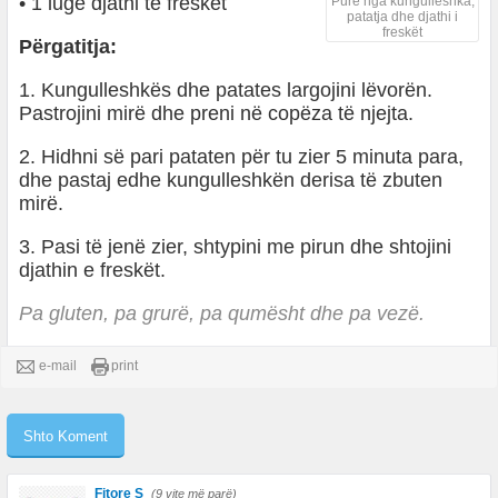
• 1 lugë djathi të freskët
Pure nga kungulleshka,
patatja dhe djathi i
freskët
Përgatitja:
1. Kungulleshkës dhe patates largojini lëvorën.
Pastrojini mirë dhe preni në copëza të njejta.
2. Hidhni së pari pataten për tu zier 5 minuta para,
dhe pastaj edhe kungulleshkën derisa të zbuten
mirë.
3. Pasi të jenë zier, shtypini me pirun dhe shtojini
djathin e freskët.
Pa gluten, pa grurë, pa qumësht dhe pa vezë.
e-mail
print
Fitore S
(9 vite më parë)