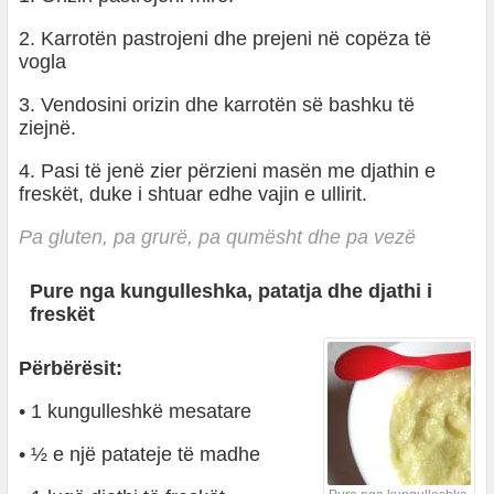
2. Karrotën pastrojeni dhe prejeni në copëza të
vogla
3. Vendosini orizin dhe karrotën së bashku të
ziejnë.
4. Pasi të jenë zier përzieni masën me djathin e
freskët, duke i shtuar edhe vajin e ullirit.
Pa gluten, pa grurë, pa qumësht dhe pa vezë
Pure nga kungulleshka, patatja dhe djathi i
freskët
Përbërësit:
• 1 kungulleshkë mesatare
• ½ e një patateje të madhe