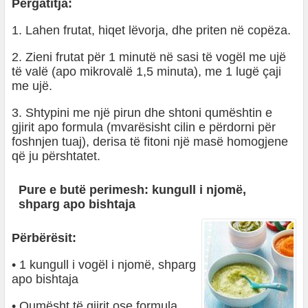
Përgatitja:
1. Lahen frutat, hiqet lëvorja, dhe priten në copëza.
2. Zieni frutat për 1 minutë në sasi të vogël me ujë
të valë (apo mikrovalë 1,5 minuta), me 1 lugë çaji
me ujë.
3. Shtypini me një pirun dhe shtoni qumështin e
gjirit apo formula (mvarësisht cilin e përdorni për
foshnjen tuaj), derisa të fitoni një masë homogjene
që ju përshtatet.
Pure e butë perimesh: kungull i njomë,
shparg apo bishtaja
Përbërësit:
• 1 kungull i vogël i njomë, shparg
apo bishtaja
• Qumësht të gjirit ose formula