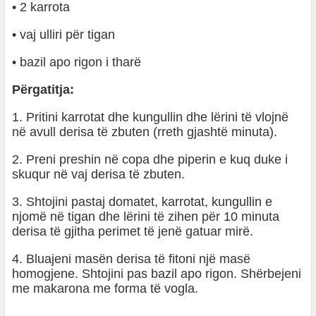
• 2 karrota
• vaj ulliri për tigan
• bazil apo rigon i tharë
Përgatitja:
1. Pritini karrotat dhe kungullin dhe lërini të vlojnë
në avull derisa të zbuten (rreth gjashtë minuta).
2. Preni preshin në copa dhe piperin e kuq duke i
skuqur në vaj derisa të zbuten.
3. Shtojini pastaj domatet, karrotat, kungullin e
njomë në tigan dhe lërini të zihen për 10 minuta
derisa të gjitha perimet të jenë gatuar mirë.
4. Bluajeni masën derisa të fitoni një masë
homogjene. Shtojini pas bazil apo rigon. Shërbejeni
me makarona me forma të vogla.