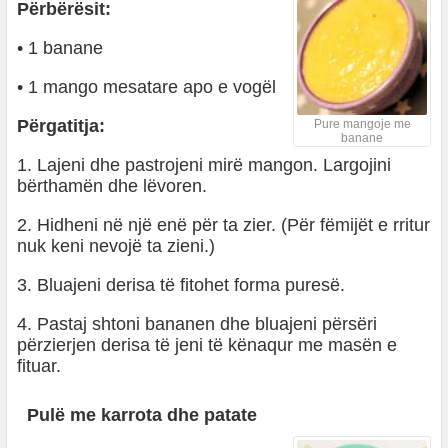
Përbërësit:
• 1 banane
• 1 mango mesatare apo e vogël
Përgatitja:
Pure mangoje me
banane
1. Lajeni dhe pastrojeni mirë mangon. Largojini
bërthamën dhe lëvoren.
2. Hidheni në një enë për ta zier. (Për fëmijët e rritur
nuk keni nevojë ta zieni.)
3. Bluajeni derisa të fitohet forma puresë.
4. Pastaj shtoni bananen dhe bluajeni përsëri
përzierjen derisa të jeni të kënaqur me masën e
fituar.
Pulë me karrota dhe patate