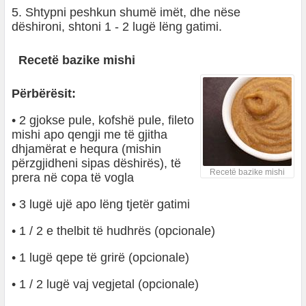
5. Shtypni peshkun shumë imët, dhe nëse
dëshironi, shtoni 1 - 2 lugë lëng gatimi.
Recetë bazike mishi
Përbërësit:
• 2 gjokse pule, kofshë pule, fileto
mishi apo qengji me të gjitha
dhjamërat e hequra (mishin
përzgjidheni sipas dëshirës), të
Recetë bazike mishi
prera në copa të vogla
• 3 lugë ujë apo lëng tjetër gatimi
• 1 / 2 e thelbit të hudhrës (opcionale)
• 1 lugë qepe të grirë (opcionale)
• 1 / 2 lugë vaj vegjetal (opcionale)