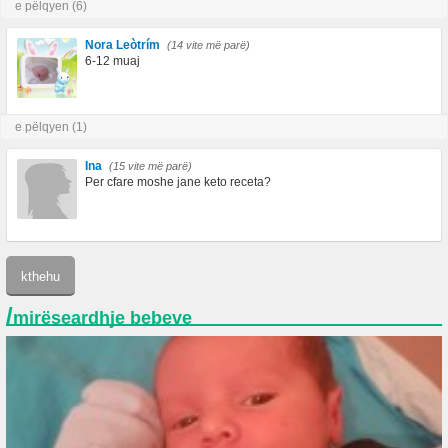
e pëlqyen (6)
Nora Leòtrím
(14 vite më parë)
6-12 muaj
e pëlqyen (1)
Ina
(15 vite më parë)
Per cfare moshe jane keto receta?
/
mirëseardhje bebeve