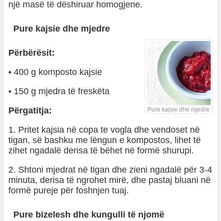
një masë të dëshiruar homogjene.
Pure kajsie dhe mjedre
Përbërësit:
• 400 g komposto kajsie
• 150 g mjedra të freskëta
Përgatitja:
Pure kajsie dhe mjedre
1. Pritet kajsia në copa te vogla dhe vendoset në
tigan, së bashku me lëngun e kompostos, lihet të
zihet ngadalë derisa të bëhet në formë shurupi.
2. Shtoni mjedrat në tigan dhe zieni ngadalë për 3-4
minuta, derisa të ngrohet mirë, dhe pastaj bluani në
formë pureje për foshnjen tuaj.
Pure bizelesh dhe kungulli të njomë