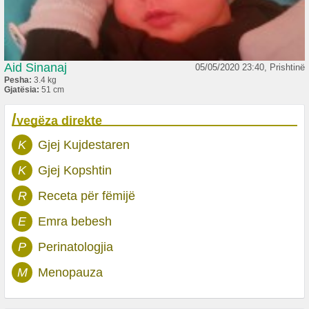
Aid Sinanaj
05/05/2020 23:40, Prishtinë
Pesha:
3.4 kg
Gjatësia:
51 cm
/
vegëza direkte
K
Gjej Kujdestaren
K
Gjej Kopshtin
R
Receta për fëmijë
E
Emra bebesh
P
Perinatologjia
M
Menopauza