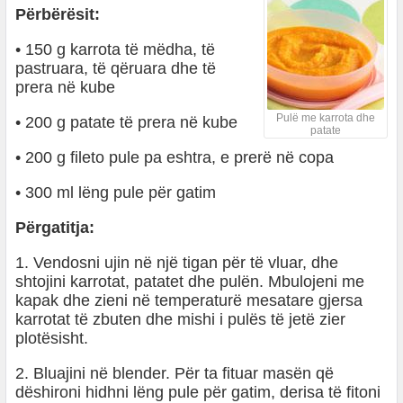
Përbërësit:
• 150 g karrota të mëdha, të
pastruara, të qëruara dhe të
prera në kube
Pulë me karrota dhe
• 200 g patate të prera në kube
patate
• 200 g fileto pule pa eshtra, e prerë në copa
• 300 ml lëng pule për gatim
Përgatitja:
1. Vendosni ujin në një tigan për të vluar, dhe
shtojini karrotat, patatet dhe pulën. Mbulojeni me
kapak dhe zieni në temperaturë mesatare gjersa
karrotat të zbuten dhe mishi i pulës të jetë zier
plotësisht.
2. Bluajini në blender. Për ta fituar masën që
dëshironi hidhni lëng pule për gatim, derisa të fitoni