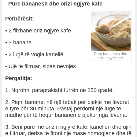
Pure bananesh dhe orizi ngjyrë kafe
Përbërësit:
• 2 filxhanë oriz ngjyrë kafe
• 3 banane
• 2 lugë të vogla kanellë
Pure bananesh dhe
orizi ngjyrë kafe
• Ujë të filtruar, sipas nevojës
Përgatitja:
1. Ngrohni paraprakisht furrën në 250 gradë.
2. Piqni bananet në një tabak për pjekje me lëvoret
e tyre për 30 minuta. Pastaj përdorni një lugë të
madhe për të hequr bananen e pjekur nga lëvorja.
3. Bëni pure me orizin ngjyre kafe, kanellën dhe ujin
e filtruar, derisa të fitoni një masë homogjene dhe të