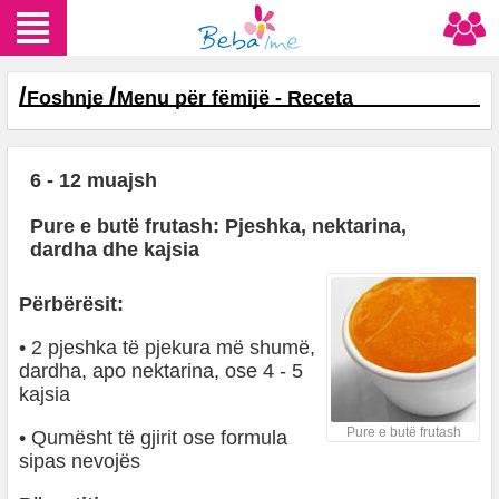
/
/
Foshnje
Menu për fëmijë - Receta
6 - 12 muajsh
Pure e butë frutash: Pjeshka, nektarina,
dardha dhe kajsia
Përbërësit:
• 2 pjeshka të pjekura më shumë,
dardha, apo nektarina, ose 4 - 5
kajsia
Pure e butë frutash
• Qumësht të gjirit ose formula
sipas nevojës