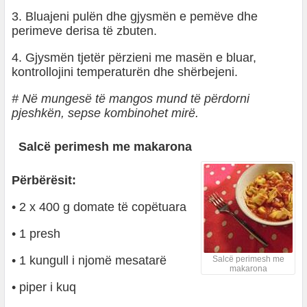
3. Bluajeni pulën dhe gjysmën e pemëve dhe
perimeve derisa të zbuten.
4. Gjysmën tjetër përzieni me masën e bluar,
kontrollojini temperaturën dhe shërbejeni.
# Në mungesë të mangos mund të përdorni
pjeshkën, sepse kombinohet mirë.
Salcë perimesh me makarona
Përbërësit:
• 2 x 400 g domate të copëtuara
• 1 presh
• 1 kungull i njomë mesatarë
Salcë perimesh me
makarona
• piper i kuq