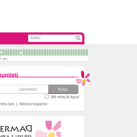
4 vjeç
uniteti
Më mbaj të kyçur
rohu tani
|
Aktivizo llogarinë