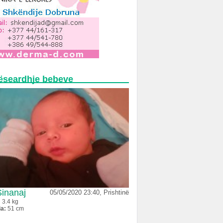
ëseardhje bebeve
Sinanaj
05/05/2020 23:40, Prishtinë
:
3.4 kg
ia:
51 cm