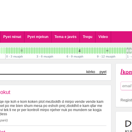
Pyet nënat
Pyet mjekun
Tema e javës
Tregu
Video
Pyet Gjinekologun
Pyet Pediatrin
0 - 3 muajsh
3 - 6 muajsh
6 - 9 muajsh
9 - 12 muajsh
1 - 
Pyet Kirurgun Pediatrik
Pyet Dermatologun
/
kom
kërko
pyet
Pyet Psikologun
Pyet Stomatologun
Pyet Biologun
lokut
Pyet Biokimistin Klinik
Regjist
 qe nje koh e kom koken plot mezbokth d mirpo vende vende kam
Pyet Alergologen
oket po me bien shum mesa po eshoh prej zbokthit e kam qfar me
e vi tek ti ne pr per kontroll mirpo njeher nuk po mundem se kogja
Pyet Andrologun
ndess
Pyet Kardiologun
 parë)
Pyet Logopeden