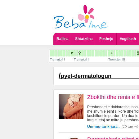
Ballina
Shtatzëna
Foshnje
Vogëlush
Tremujori I
Tremujori II
Tremujori III
/
pyet-dermatologun
Zbokthi dhe renia e f
Pershendetje doktoreshe tash
me shum e esht si kore dhe fl
keshilloni te perdor.. Un dua t
larg e jetoj ne mitro ju pershe
Um-mu-tarik-jara .
(10 vite më