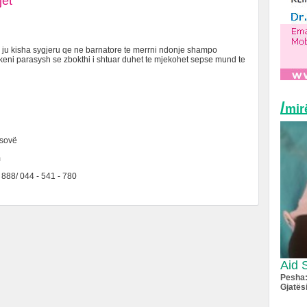
jet
e, ju kisha sygjeru qe ne barnatore te merrni ndonje shampo
keni parasysh se zbokthi i shtuar duhet te mjekohet sepse mund te
/
mir
osovë
m
- 888/ 044 - 541 - 780
Aid 
Pesha
Gjatës