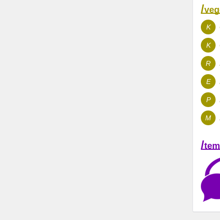
/
veg
K
K
R
E
P
M
/
tem