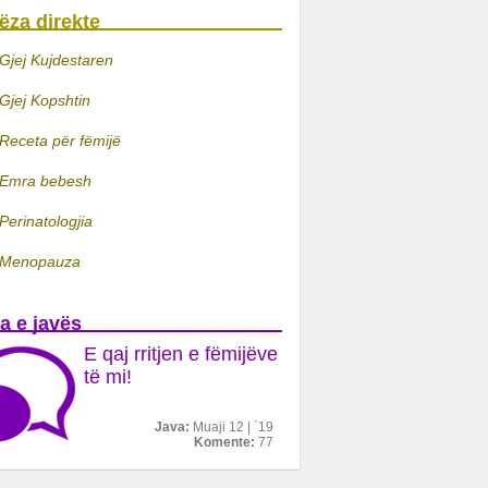
ëza direkte
Gjej Kujdestaren
Gjej Kopshtin
Receta për fëmijë
Emra bebesh
Perinatologjia
Menopauza
a e javës
E qaj rritjen e fëmijëve
të mi!
Java:
Muaji 12 | `19
Komente:
77