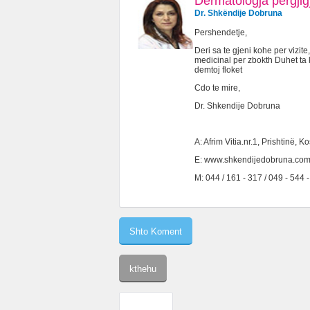
Dermatologja përgjig
Dr. Shkëndije Dobruna
Pershendetje,
Deri sa te gjeni kohe per vizit
medicinal per zbokth Duhet ta 
demtoj floket
Cdo te mire,
Dr. Shkendije Dobruna
A: Afrim Vitia.nr.1, Prishtinë, K
E: www.shkendijedobruna.co
M: 044 / 161 - 317 / 049 - 544 