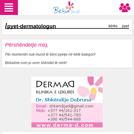
/
pyet-dermatologun
kërko
pyet
Përshëndetje miq,
Për momentin nuk mund të bëni pyetje në këtë kategori!
BebaIme.com ju uron shëndet të mirë!