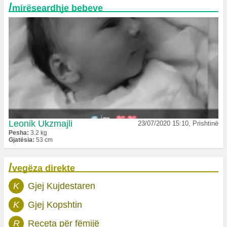
/
mirëseardhje bebeve
Leonik Ukzmajli
23/07/2020 15:10, Prishtinë
Pesha:
3.2 kg
Gjatësia:
53 cm
/
vegëza direkte
K
Gjej Kujdestaren
K
Gjej Kopshtin
R
Receta për fëmijë