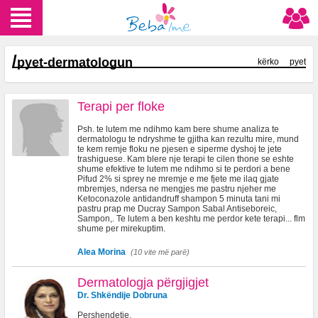
/
pyet-dermatologun
kërko
pyet
Terapi per floke
Psh. te lutem me ndihmo kam bere shume analiza te
dermatologu te ndryshme te gjitha kan rezultu mire, mund
te kem remje floku ne pjesen e siperme dyshoj te jete
trashiguese. Kam blere nje terapi te cilen thone se eshte
shume efektive te lutem me ndihmo si te perdori a bene
Pifud 2% si sprey ne mremje e me fjete me ilaq gjate
mbremjes, ndersa ne mengjes me pastru njeher me
Ketoconazole antidandruff shampon 5 minuta tani mi
pastru prap me Ducray Sampon Sabal Antiseboreic,
Sampon,. Te lutem a ben keshtu me perdor kete terapi... flm
shume per mirekuptim.
Alea Morina
(10 vite më parë)
Dermatologja përgjigjet
Dr. Shkëndije Dobruna
Pershendetje,