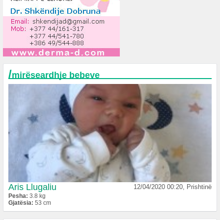
/
mirëseardhje bebeve
Aris Llugaliu
12/04/2020 00:20, Prishtinë
Pesha:
3.8 kg
Gjatësia:
53 cm