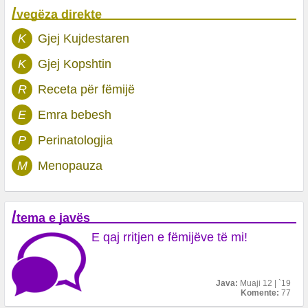
/
vegëza direkte
K
Gjej Kujdestaren
K
Gjej Kopshtin
R
Receta për fëmijë
E
Emra bebesh
P
Perinatologjia
M
Menopauza
/
tema e javës
E qaj rritjen e fëmijëve të mi!
Java:
Muaji 12 | `19
Komente:
77