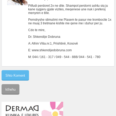
Pilfudi perdoret 2x ne dite. Shampot perdorni ashtu siq ju
kane sygjeru gjate vizites, meqenese une nuk i preferoj
menyren e tille.
Perndryshe stimulimi me Plasem te pasur me trombocite 1x
ne muaj 3 tretmane kishte me qene me i duhur per ju.
Cdo te mire,
Dr. Shkendije Dobruna
A: Afrim Vitia.nr.1, Prishtinë, Kosovë
E: www.shkendijedobruna.com
M: 044 / 161 - 317 / 049 - 544 - 888/ 044 - 541 - 780