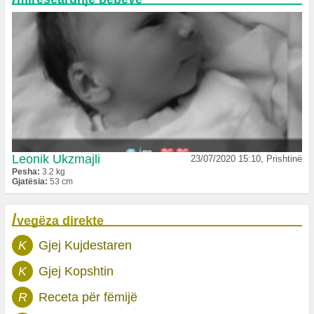
Leonik Ukzmajli
23/07/2020 15:10, Prishtinë
Pesha:
3.2 kg
Gjatësia:
53 cm
/
vegëza direkte
K
Gjej Kujdestaren
K
Gjej Kopshtin
R
Receta për fëmijë