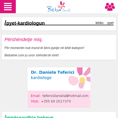
/
pyet-kardiologun
kërko
pyet
Përshëndetje miq,
Për momentin nuk mund të bëni pyetje në këtë kategori!
BebaIme.com ju uron shëndet të mirë!
/
mirëseardhje bebeve