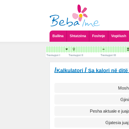
Ballina
Shtatzëna
Foshnje
Vogëlush
Tremujori I
Tremujori II
Tremujori III
/
/
Kalkulatori
Sa kalori në ditë
Mosha
Gjini
Pesha aktuale e juaja
Gjatesia juaj