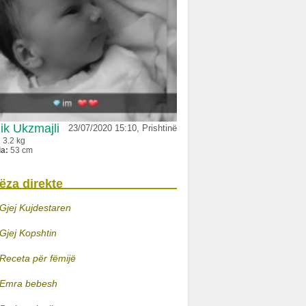
ik Ukzmajli
23/07/2020 15:10, Prishtinë
:
3.2 kg
ia:
53 cm
ëza direkte
Gjej Kujdestaren
Gjej Kopshtin
Receta për fëmijë
Emra bebesh