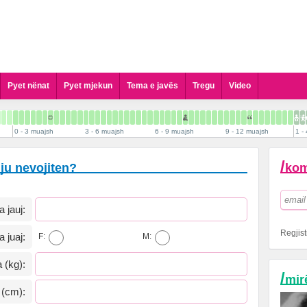
Pyet nënat
Pyet mjekun
Tema e javës
Tregu
Video
Pyet Gjinekologun
Pyet Pediatrin
0 - 3 muajsh
3 - 6 muajsh
6 - 9 muajsh
9 - 12 muajsh
1 - 
Pyet Kirurgun Pediatrik
Pyet Dermatologun
/
 ju nevojiten?
kom
Pyet Psikologun
Pyet Stomatologun
 jauj:
Pyet Biologun
Pyet Biokimistin Klinik
Regjist
a juaj:
F:
M:
Pyet Alergologen
Pyet Andrologun
 (kg):
/
mir
Pyet Kardiologun
 (cm):
Pyet Logopeden