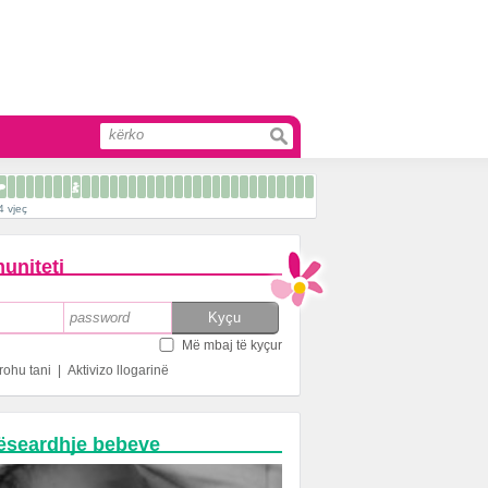
4 vjeç
uniteti
Më mbaj të kyçur
rohu tani
|
Aktivizo llogarinë
ëseardhje bebeve