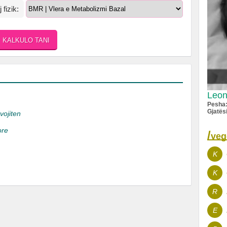
j fizik:
Leon
Pesha
Gjatës
evojiten
ore
/
veg
K
K
R
E