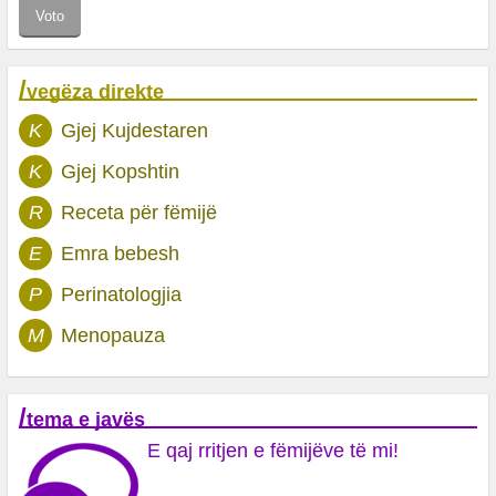
/
vegëza direkte
K
Gjej Kujdestaren
K
Gjej Kopshtin
R
Receta për fëmijë
E
Emra bebesh
P
Perinatologjia
M
Menopauza
/
tema e javës
E qaj rritjen e fëmijëve të mi!