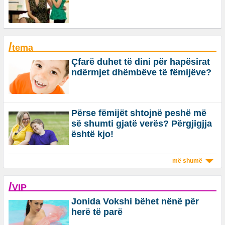
/
tema
Çfarë duhet të dini për hapësirat
ndërmjet dhëmbëve të fëmijëve?
Përse fëmijët shtojnë peshë më
së shumti gjatë verës? Përgjigjja
është kjo!
më shumë
/
VIP
Jonida Vokshi bëhet nënë për
herë të parë