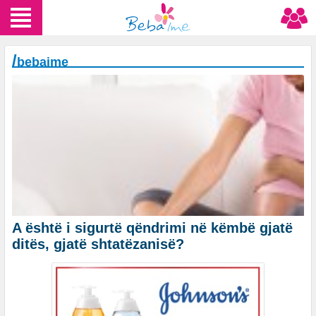
/
bebaime
A është i sigurtë qëndrimi në këmbë gjatë
ditës, gjatë shtatëzanisë?