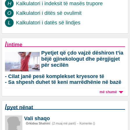
H
Kalkulatori i indeksit të masës trupore
O
Kalkulatori i ditës së ovulimit
L
Kalkulatori i datës së lindjes
/
intime
Pyetjet që çdo vajzë dëshiron t’ia
bëjë gjinekologut dhe përgjigjet
për secilën
- Cilat janë pesë komplekset kryesore të
- Sa shpesh duhet të keni marrëdhënie në bazë
femrave në seks?
të moshës? E zbulon studimi
më shumë
/
pyet nënat
Vali shaqo
Orkidea Shahini
(2 muaj më parë)
-
Komente ()