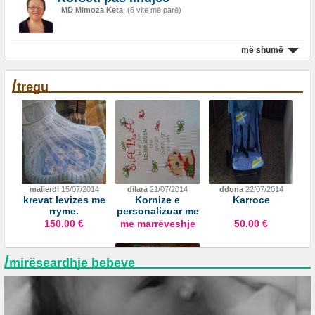
MD Mimoza Keta
(6 vite më parë)
më shumë
/
tregu
malierdi
15/07/2014
dilara
21/07/2014
ddona
22/07/2014
krevat levizes me
Kornize e
Karroce
rryme.
personalizuar me
te dhenat e
150.00 €
me marrëveshje
50.00 €
femijeve tuaj <3
/
mirëseardhje bebeve