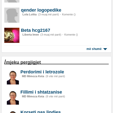
qender logopedike
Lola Lolita
(3 muaj më parë)
-
Komente ()
Beta hcg2167
Liberta Imee
(3 muaj më parë)
-
Komente ()
më shumë
/
mjeku pergjigjet
Perdorimi i letrozole
MD Mimoza Keta
(6 vite më parë)
Fillimi i shtatzanise
MD Mimoza Keta
(6 vite më parë)
Korseti pas lindjes