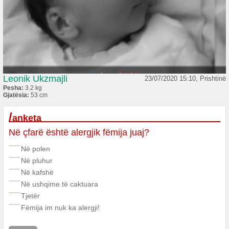
norika
25/10/2014
Lodra
me marrëveshje
Leonik Ukzmajli
23/07/2020 15:10, Prishtinë
Pesha:
3.2 kg
Gjatësia:
53 cm
/
anketa
Në çfarë është alergjik fëmija juaj?
Në polen
Në pluhur
Në kafshë
Në ushqime të caktuara
Tjetër
Fëmija im nuk ka alergji!