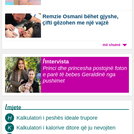
Remzie Osmani bëhet gjyshe,
çifti gëzohen me një vajzë
më shumë
/
Intervista
Princi dhe princesha postojnë foton
e parë të bebes Geraldinë nga
pushimet
/
mjete
H
Kalkulatori i peshës ideale trupore
K
Kalkulatori i kalorive ditore që ju nevojiten