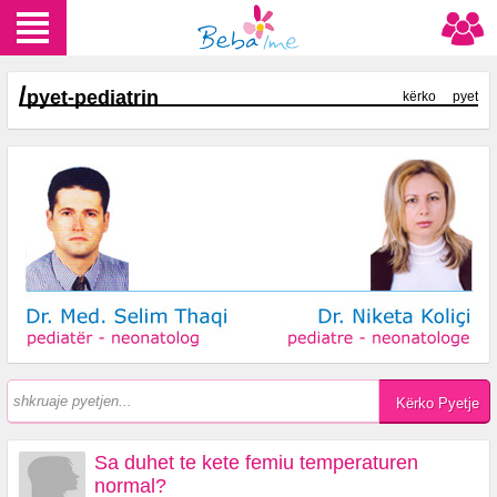
/
pyet-pediatrin
kërko
pyet
Sa duhet te kete femiu temperaturen
normal?