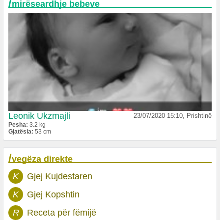
/
mirëseardhje bebeve
Leonik Ukzmajli
23/07/2020 15:10, Prishtinë
Pesha:
3.2 kg
Gjatësia:
53 cm
/
vegëza direkte
K
Gjej Kujdestaren
K
Gjej Kopshtin
R
Receta për fëmijë