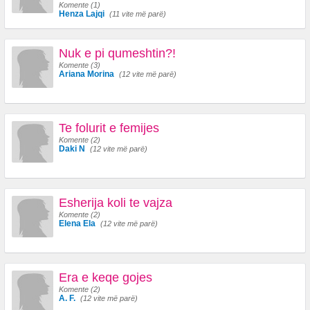
Komente (1)
Henza Lajqi
(11 vite më parë)
Nuk e pi qumeshtin?!
Komente (3)
Ariana Morina
(12 vite më parë)
Te folurit e femijes
Komente (2)
Daki N
(12 vite më parë)
Esherija koli te vajza
Komente (2)
Elena Ela
(12 vite më parë)
Era e keqe gojes
Komente (2)
A. F.
(12 vite më parë)