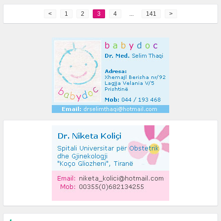
<
1
2
3
4
...
141
>