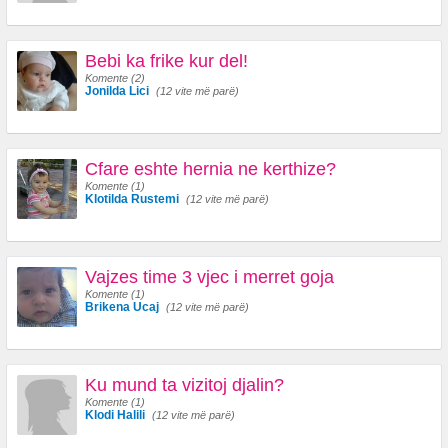
Bebi ka frike kur del!
Komente (2)
Jonilda Lici
(12 vite më parë)
Cfare eshte hernia ne kerthize?
Komente (1)
Klotilda Rustemi
(12 vite më parë)
Vajzes time 3 vjec i merret goja
Komente (1)
Brikena Ucaj
(12 vite më parë)
Ku mund ta vizitoj djalin?
Komente (1)
Klodi Halili
(12 vite më parë)