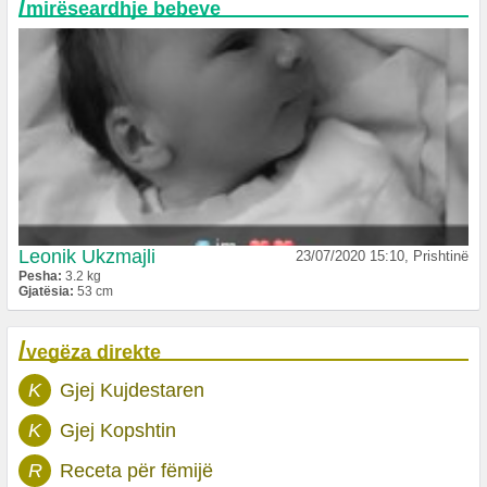
/
mirëseardhje bebeve
Leonik Ukzmajli
23/07/2020 15:10, Prishtinë
Pesha:
3.2 kg
Gjatësia:
53 cm
/
vegëza direkte
K
Gjej Kujdestaren
K
Gjej Kopshtin
R
Receta për fëmijë