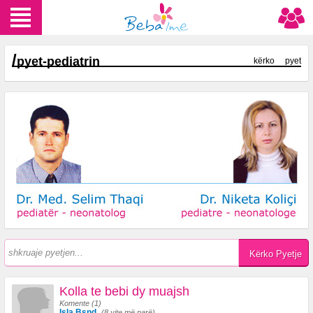
/
pyet-pediatrin
kërko
pyet
Kolla te bebi dy muajsh
Komente (1)
Isla Bsnd
(8 vite më parë)