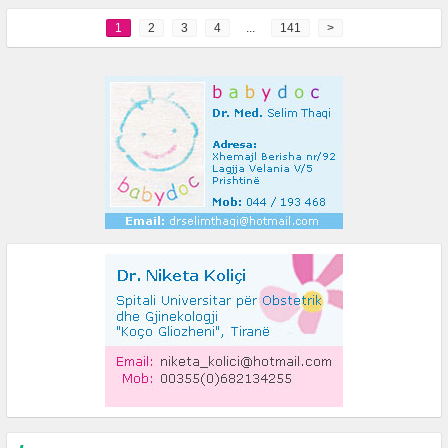
1
2
3
4
...
141
>