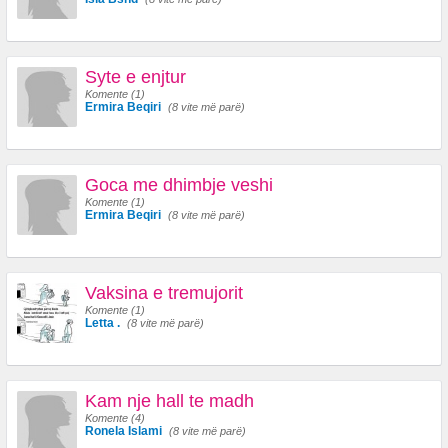
Syte e enjtur
Komente (1)
Ermira Beqiri
(8 vite më parë)
Goca me dhimbje veshi
Komente (1)
Ermira Beqiri
(8 vite më parë)
Vaksina e tremujorit
Komente (1)
Letta .
(8 vite më parë)
Kam nje hall te madh
Komente (4)
Ronela Islami
(8 vite më parë)