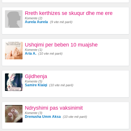
Rreth kerthizes se skuqur dhe me ere
Komente (2)
Aurela Aurela
(9 vite më parë)
Ushqimi per beben 10 muajshe
Komente (1)
Aria A.
(10 vite më parë)
Gjidhenja
Komente (5)
Samire Klaiqi
(10 vite më parë)
Ndryshimi pas vaksinimit
Komente (3)
Drenusha Umm Aksa
(10 vite më parë)