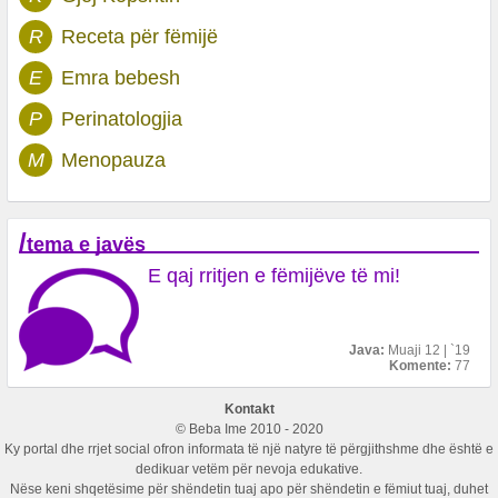
R
Receta për fëmijë
E
Emra bebesh
P
Perinatologjia
M
Menopauza
/
tema e javës
E qaj rritjen e fëmijëve të mi!
Java:
Muaji 12 | `19
Komente:
77
Kontakt
© Beba Ime 2010 - 2020
Ky portal dhe rrjet social ofron informata të një natyre të përgjithshme dhe është e
dedikuar vetëm për nevoja edukative.
Nëse keni shqetësime për shëndetin tuaj apo për shëndetin e fëmiut tuaj, duhet