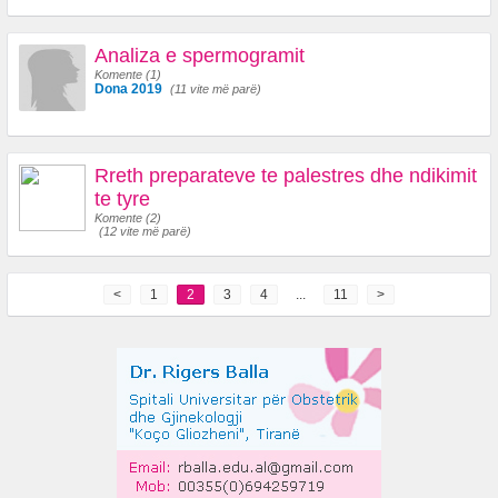
Analiza e spermogramit
Komente (1)
Dona 2019
(11 vite më parë)
Rreth preparateve te palestres dhe ndikimit
te tyre
Komente (2)
(12 vite më parë)
<
1
2
3
4
...
11
>