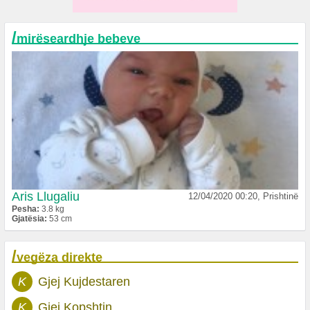
/
mirëseardhje bebeve
Aris Llugaliu
12/04/2020 00:20, Prishtinë
Pesha:
3.8 kg
Gjatësia:
53 cm
/
vegëza direkte
K
Gjej Kujdestaren
K
Gjej Kopshtin