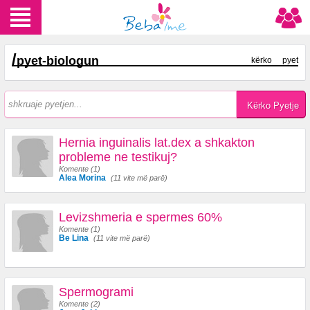
/
pyet-biologun
kërko
pyet
Hernia inguinalis lat.dex a shkakton
probleme ne testikuj?
Komente (1)
Alea Morina
(11 vite më parë)
Levizshmeria e spermes 60%
Komente (1)
Be Lina
(11 vite më parë)
Spermogrami
Komente (2)